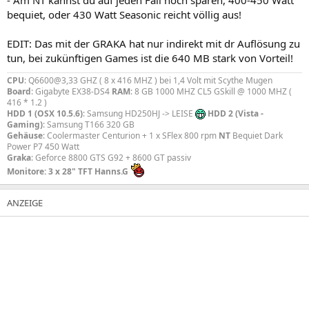
bequiet, oder 430 Watt Seasonic reicht völlig aus!
EDIT: Das mit der GRAKA hat nur indirekt mit dr Auflösung zu
tun, bei zukünftigen Games ist die 640 MB stark von Vorteil!
CPU
: Q6600@3,33 GHZ ( 8 x 416 MHZ ) bei 1,4 Volt mit Scythe Mugen
Board
: Gigabyte EX38-DS4
RAM
: 8 GB 1000 MHZ CL5 GSkill @ 1000 MHZ (
416 * 1.2 )
HDD 1 (OSX 10.5.6)
: Samsung HD250HJ -> LEISE
HDD 2 (Vista -
Gaming)
: Samsung T166 320 GB
Gehäuse
: Coolermaster Centurion + 1 x SFlex 800 rpm
NT
Bequiet Dark
Power P7 450 Watt
Graka
: Geforce 8800 GTS G92 + 8600 GT passiv
Monitore: 3 x 28" TFT Hanns.G