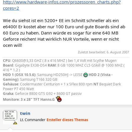
http://www.hardware-infos.com/prozessoren_charts.php?
cores=2
Wie du siehst ist ein 5200+ EE im Schnitt schneller als ein
e6400! Er kostet aber nur 100 Euro und gute Boards sind ab
60 Euro zu haben. Dann würde es sogar für eine 640 MB
Geforce reichen! Hat wirklich NUR Vorteile, wenn er nicht
ocen will!
Zuletzt bearbeitet:
6. August 2007
CPU
: Q6600@3,33 GHZ ( 8 x 416 MHZ ) bei 1,4 Volt mit Scythe Mugen
Board
: Gigabyte EX38-DS4
RAM
: 8 GB 1000 MHZ CL5 GSkill @ 1000 MHZ (
416 * 1.2 )
HDD 1 (OSX 10.5.6)
: Samsung HD250HJ -> LEISE
HDD 2 (Vista -
Gaming)
: Samsung T166 320 GB
Gehäuse
: Coolermaster Centurion + 1 x SFlex 800 rpm
NT
Bequiet Dark
Power P7 450 Watt
Graka
: Geforce 8800 GTS G92 + 8600 GT passiv
Monitore: 3 x 28" TFT Hanns.G
twin
Lt. Commander
Ersteller dieses Themas