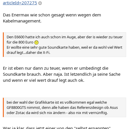
articleId=207275
Das Enermax wie schon gesagt wenn wegen dem
Kabelmanagement.
Den E6600 hatte ich auch schon im Auge, aber der is wieder zu teuer
für die 800 Euro
Er wollte eine sehr gute Soundkarte haben, weil er da wohl viel Wert
drauf legt...daher die X-Fi.
Er ist eben nur dann zu teuer, wenn er umbedingt die
Soundkarte brauch. Aber naja. Ist letzendlich ja seine Sache
und wenn er viel wert drauf legt auch ok.
bei der wahl der Grafikkarte ist es vollkommen egal welche
GF8800GTS nimmst, denn alle haben das Referenzdesign ob Asus
oder Zotac da wird sich nix ändern - also nix mit vernünftig.
War ja klar, dass jetzt einer von den "selbst ernannten"