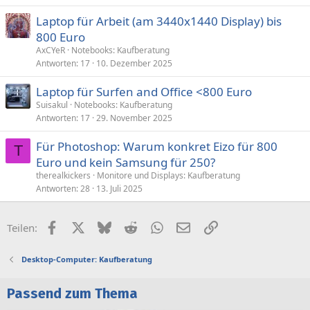
g
Laptop für Arbeit (am 3440x1440 Display) bis
e
800 Euro
AxCYeR
Notebooks: Kaufberatung
Antworten
17
10. Dezember 2025
Laptop für Surfen and Office <800 Euro
Suisakul
Notebooks: Kaufberatung
Antworten
17
29. November 2025
Für Photoshop: Warum konkret Eizo für 800
T
Euro und kein Samsung für 250?
therealkickers
Monitore und Displays: Kaufberatung
Antworten
28
13. Juli 2025
Facebook
X (Twitter)
Bluesky
Reddit
WhatsApp
E-Mail
Link
Teilen:
Desktop-Computer: Kaufberatung
Passend zum Thema