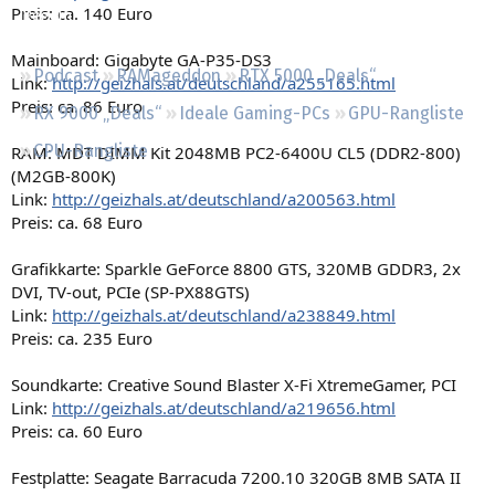
Preis: ca. 140 Euro
Regeln
Mainboard: Gigabyte GA-P35-DS3
Podcast
RAMageddon
RTX 5000 „Deals“
Link:
http://geizhals.at/deutschland/a255165.html
Preis: ca. 86 Euro
RX 9000 „Deals“
Ideale Gaming-PCs
GPU-Rangliste
CPU-Rangliste
RAM: MDT DIMM Kit 2048MB PC2-6400U CL5 (DDR2-800)
(M2GB-800K)
Link:
http://geizhals.at/deutschland/a200563.html
Preis: ca. 68 Euro
Grafikkarte: Sparkle GeForce 8800 GTS, 320MB GDDR3, 2x
DVI, TV-out, PCIe (SP-PX88GTS)
Link:
http://geizhals.at/deutschland/a238849.html
Preis: ca. 235 Euro
Soundkarte: Creative Sound Blaster X-Fi XtremeGamer, PCI
Link:
http://geizhals.at/deutschland/a219656.html
Preis: ca. 60 Euro
Festplatte: Seagate Barracuda 7200.10 320GB 8MB SATA II