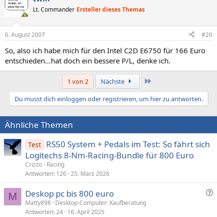
Lt. Commander
Ersteller dieses Themas
6. August 2007
#20
So, also ich habe mich für den Intel C2D E6750 für 166 Euro
entschieden...hat doch ein bessere P/L, denke ich.
Letzte
1 von 2
Nächste
Du musst dich einloggen oder registrieren, um hier zu antworten.
Ähnliche Themen
RS50 System + Pedals im Test: So fährt sich
Test
Logitechs 8-Nm-Racing-Bundle für 800 Euro
Crizzo
Racing
Antworten
126
25. März 2026
F
Deskop pc bis 800 euro
M
r
Matty898
Desktop-Computer: Kaufberatung
Antworten
24
16. April 2025
a