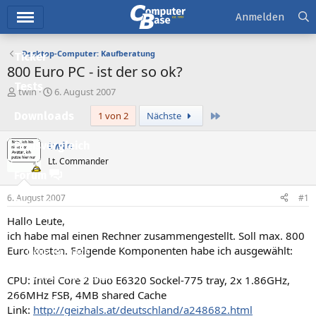
Hauptmenü
Anmelden
Desktop-Computer: Kaufberatung
Ticker
800 Euro PC - ist der so ok?
Tests
E
E
twin
6. August 2007
r
r
Letzte
Downloads
1 von 2
Nächste
s
s
t
t
e
e
twin
Preisvergleich
l
l
Lt. Commander
l
l
Forum
e
t
r
a
6. August 2007
#1
Aktuelles
m
Hallo Leute,
Empfohlene Inhalte
ich habe mal einen Rechner zusammengestellt. Soll max. 800
Euro kosten. Folgende Komponenten habe ich ausgewählt:
Neue Beiträge
Neueste Aktivitäten
CPU: Intel Core 2 Duo E6320 Sockel-775 tray, 2x 1.86GHz,
266MHz FSB, 4MB shared Cache
Leserartikel
Link:
http://geizhals.at/deutschland/a248682.html