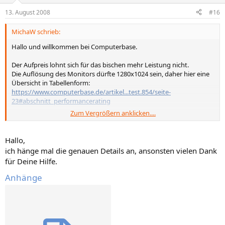
13. August 2008
#16
MichaW schrieb:
Hallo und willkommen bei Computerbase.
Der Aufpreis lohnt sich für das bischen mehr Leistung nicht.
Die Auflösung des Monitors dürfte 1280x1024 sein, daher hier eine
Übersicht in Tabellenform:
https://www.computerbase.de/artikel...test.854/seite-
23#abschnitt_performancerating
Zum Vergrößern anklicken....
Ansonsten wären genauere Details zu PC und Preis interessant.
Bei der mageren Beschreibung befürchte ich einen hohen Preis für
minderwertige Komponenten.
Hallo,
Dann lieber Einzelteile vom Fachgeschäft zusammenbauen lassen.
ich hänge mal die genauen Details an, ansonsten vielen Dank
für Deine Hilfe.
Gruß
MichaW
Anhänge