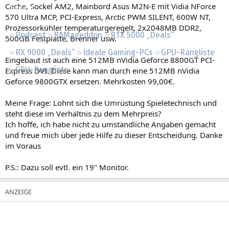
Cache, Sockel AM2, Mainbord Asus M2N-E mit Vidia NForce
Regeln
570 Ultra MCP, PCI-Express, Arctic PWM SILENT, 600W NT,
Prozessorkühler temperaturgeregelt, 2x2048MB DDR2,
Podcast
RAMageddon
RTX 5000 „Deals“
500GB Festplatte, Brenner usw.
RX 9000 „Deals“
Ideale Gaming-PCs
GPU-Rangliste
Eingebaut ist auch eine 512MB nVidia Geforce 8800GT PCI-
CPU-Rangliste
Express DVI. Diese kann man durch eine 512MB nVidia
Geforce 9800GTX ersetzen. Mehrkosten 99,00€.
Meine Frage: Lohnt sich die Umrüstung Spieletechnisch und
steht diese im Verhältnis zu dem Mehrpreis?
Ich hoffe, ich habe nicht zu umständliche Angaben gemacht
und freue mich über jede Hilfe zu dieser Entscheidung. Danke
im Voraus
P.S.: Dazu soll evtl. ein 19" Monitor.