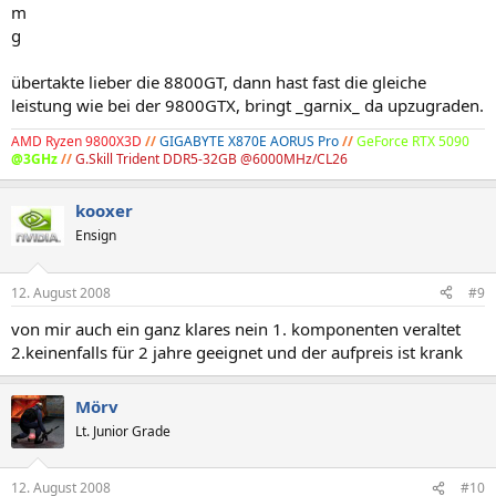
m
g
übertakte lieber die 8800GT, dann hast fast die gleiche
leistung wie bei der 9800GTX, bringt _garnix_ da upzugraden.
AMD Ryzen 9800X3D
//
GIGABYTE X870E AORUS Pro
//
GeForce RTX 5090
@3GHz
//
G.Skill Trident DDR5-32GB @6000MHz/CL26
kooxer
Ensign
12. August 2008
#9
von mir auch ein ganz klares nein 1. komponenten veraltet
2.keinenfalls für 2 jahre geeignet und der aufpreis ist krank
Mörv
Lt. Junior Grade
12. August 2008
#10