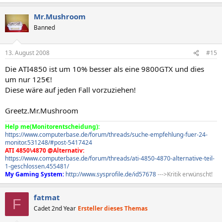
Auf keinen Fall PC Systeme von der Stange kaufen! Ich sehe
Mr.Mushroom
allein schon böses, wenn man alleinen nur diesen kranken 99
Banned
euro Aufpreis betrachtet. Wie teuer soll das System sein ?
Seid euch bitte im klaren, dass man zum Beispiel bei
www.hardwareversand.de
einen PC für 20 Euro
13. August 2008
#15
Zusammenbauen lassen kann. Bei der Konfiguration sind wir
gernen behilflich. Hauptsache das System wird nicht beim
Die ATI4850 ist um 10% besser als eine 9800GTX und dies
sogenannten "Fachhändler" um die Ecke gekauft
um nur 125€!
Diese wäre auf jeden Fall vorzuziehen!
Greetz.Mr.Mushroom
Help me(Monitorentscheidung):
https://www.computerbase.de/forum/threads/suche-empfehlung-fuer-24-
monitor.531248/#post-5417424
ATI 4850\4870 @Alternativ:
https://www.computerbase.de/forum/threads/ati-4850-4870-alternative-teil-
1-geschlossen.455481/
My Gaming System:
http://www.sysprofile.de/id57678
--->Kritik erwünscht!
fatmat
F
Cadet 2nd Year
Ersteller dieses Themas