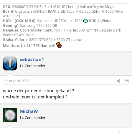
CPU
: Q6600@3,33 GHZ ( 8 x 416 MHZ ) bei 1,4 Volt mit Scythe Mugen
Board
: Gigabyte EX38-DS4
RAM
: 8 GB 1000 MHZ CL5 GSkill @ 1000 MHZ (
416 * 1.2 )
HDD 1 (OSX 10.5.6)
: Samsung HD250HJ -> LEISE
HDD 2 (Vista -
Gaming)
: Samsung T166 320 GB
Gehäuse
: Coolermaster Centurion + 1 x SFlex 800 rpm
NT
Bequiet Dark
Power P7 450 Watt
Graka
: Geforce 8800 GTS G92 + 8600 GT passiv
Monitore: 3 x 28" TFT Hanns.G
sebastian1
Lt. Commander
12. August 2008
#5
wurde der pc denn schon gekauft ?
und wie teuer ist der komplett ?
MichaW
Lt. Commander