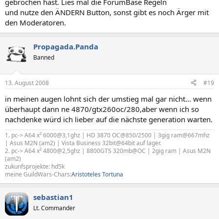
gebrochen hast. Lies mal die ForumBase Regeln
und nutze den ÄNDERN Button, sonst gibt es noch Ärger mit
den Moderatoren.
Propagada.Panda
Banned
13. August 2008
#19
in meinen augen lohnt sich der umstieg mal gar nicht... wenn
überhaupt dann ne 4870/gtx260oc/280,aber wenn ich so
nachdenke würd ich lieber auf die nächste generation warten.
1. pc-> A64 x² 6000@3,1ghz | HD 3870 OC@850/2500 | 3gig ram@667mhz
| Asus M2N (am2) | Vista Business 32bit@64bit auf lager.
2. pc-> A64 x² 4800@2,5ghz | 8800GTS 320mb@OC | 2gig ram | Asus M2N
(am2)
zukunfsprojekte: hd5k
meine GuildWars-Chars:
Aristoteles Tortuna
sebastian1
Lt. Commander