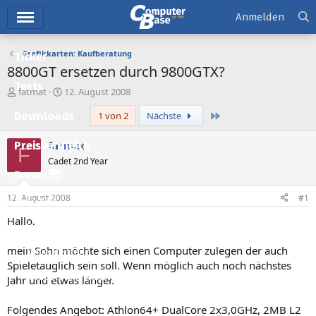
Hauptmenü
Anmelden
Grafikkarten: Kaufberatung
Ticker
8800GT ersetzen durch 9800GTX?
Tests
E
E
fatmat
12. August 2008
r
r
Letzte
Downloads
1 von 2
Nächste
s
s
t
t
e
e
fatmat
Preisvergleich
F
l
l
Cadet 2nd Year
l
l
Forum
e
t
r
a
12. August 2008
#1
Aktuelles
m
Hallo,
Empfohlene Inhalte
mein Sohn möchte sich einen Computer zulegen der auch
Neue Beiträge
Spieletauglich sein soll. Wenn möglich auch noch nächstes
Neueste Aktivitäten
Jahr und etwas länger.
Leserartikel
Folgendes Angebot: Athlon64+ DualCore 2x3,0GHz, 2MB L2