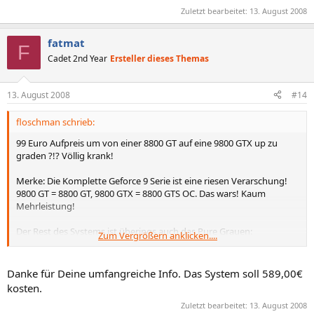
Zuletzt bearbeitet:
13. August 2008
fatmat
F
Cadet 2nd Year
Ersteller dieses Themas
13. August 2008
#14
floschman schrieb:
99 Euro Aufpreis um von einer 8800 GT auf eine 9800 GTX up zu
graden ?!? Völlig krank!
Merke: Die Komplette Geforce 9 Serie ist eine riesen Verarschung!
9800 GT = 8800 GT, 9800 GTX = 8800 GTS OC. Das wars! Kaum
Mehrleistung!
Der Rest des Systems ist überings auch das Pure Grauen:
Zum Vergrößern anklicken....
- Altes AM2 Board, keine neues AM2+ Board
- nonname NT
Danke für Deine umfangreiche Info. Das System soll 589,00€
- Langsame 500 GB HDD
kosten.
Zuletzt bearbeitet:
13. August 2008