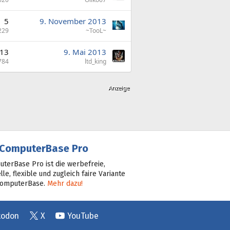
5
9. November 2013
229
~TooL~
13
9. Mai 2013
784
ltd_king
ComputerBase Pro
terBase Pro ist die werbefreie,
lle, flexible und zugleich faire Variante
ComputerBase.
Mehr dazu!
todon
X
YouTube