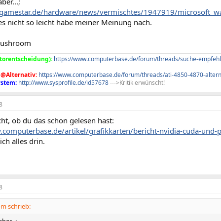
ber...;
gamestar.de/hardware/news/vermischtes/1947919/microsoft_w
es nicht so leicht habe meiner Meinung nach.
Mushroom
torentscheidung):
https://www.computerbase.de/forum/threads/suche-empfehl
 @Alternativ:
https://www.computerbase.de/forum/threads/ati-4850-4870-alterna
stem:
http://www.sysprofile.de/id57678
--->Kritik erwünscht!
8
cht, ob du das schon gelesen hast:
.computerbase.de/artikel/grafikkarten/bericht-nvidia-cuda-und-
ich alles drin.
8
m schrieb: