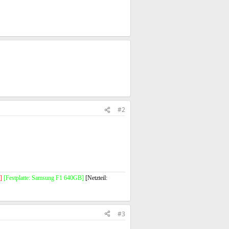
#2
]
[Festplatte: Samsung F1 640GB]
[Netzteil:
#3