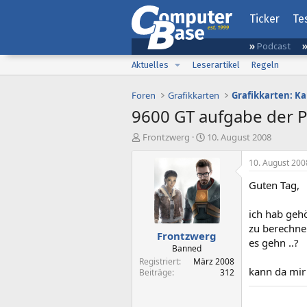
Ticker
Te
Podcast
Aktuelles
Leserartikel
Regeln
Foren
Grafikkarten
Grafikkarten: K
9600 GT aufgabe der 
E
E
Frontzwerg
10. August 2008
r
r
s
s
10. August 200
t
t
Guten Tag,
e
e
l
l
l
l
ich hab gehö
e
t
zu berechne
Frontzwerg
r
a
es gehn ..?
m
Banned
Registriert
März 2008
kann da mir 
Beiträge
312