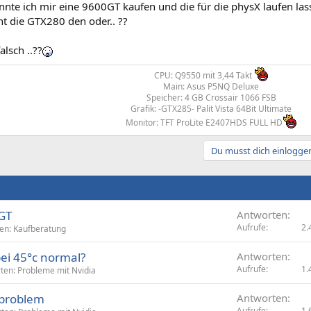
te ich mir eine 9600GT kaufen und die für die physX laufen lass
ht die GTX280 den oder.. ??
alsch ..??
CPU: Q9550 mit 3,44 Takt
Main: Asus P5NQ Deluxe
Speicher: 4 GB Crossair 1066 FSB
Grafik: -GTX285- Palit Vista 64Bit Ultimate
Monitor: TFT ProLite E2407HDS FULL HD
Du musst dich einloggen
 GT
Antworten
Aufrufe
2.
ten: Kaufberatung
bei 45°c normal?
Antworten
Aufrufe
1.
rten: Probleme mit Nvidia
rproblem
Antworten
Aufrufe
1.