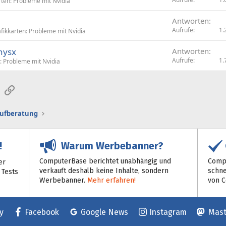
rten: Probleme mit Nvidia
Antworten
Aufrufe
1.
fikkarten: Probleme mit Nvidia
hysx
Antworten
Aufrufe
1.
: Probleme mit Nvidia
sApp
E-Mail
Link
aufberatung
Warum Werbebanner?
!
ComputerBase berichtet unabhängig und
Compu
er
verkauft deshalb keine Inhalte, sondern
schne
 Tests
Werbebanner.
Mehr erfahren!
von 
y
Facebook
Google News
Instagram
Mas