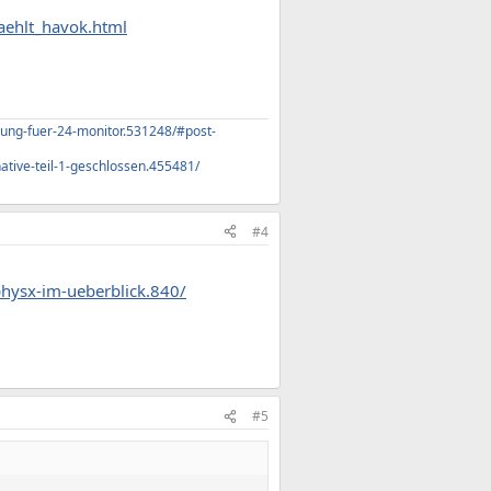
aehlt_havok.html
ung-fuer-24-monitor.531248/#post-
tive-teil-1-geschlossen.455481/
#4
physx-im-ueberblick.840/
#5