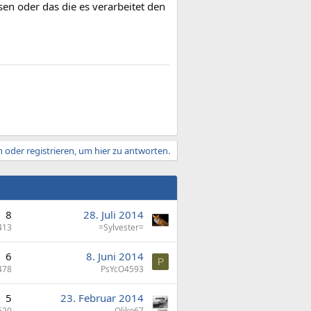
en oder das die es verarbeitet den
 oder registrieren, um hier zu antworten.
8
28. Juli 2014
413
=Sylvester=
6
8. Juni 2014
P
478
PsYcO4593
5
23. Februar 2014
620
Oliko67