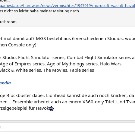
ber...;
.gamestar.de/hardware/news/vermischtes/1947919/microsoft_waehlt_havo
es nicht so leicht habe meiner Meinung nach.
Mushroom
zt mal damit auf? MGS besteht aus 6 verschiedenen Studios, wobe
en Console only)
Studio: Flight Simulator series, Combat Flight Simulator series 
Age of Empires series, Age of Mythology series, Halo Wars
Black & White series, The Movies, Fable series
ipedia
tige Blockbuster dabei. Lionhead kannst de auch noch knicken, d
en... Ensemble arbeitet auch an einem X360-only Titel. Und Trai
rzeigebeispiel für Havok
8