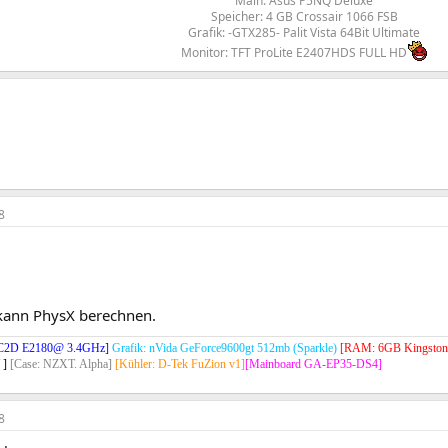
Main: Asus P5NQ Deluxe
Speicher: 4 GB Crossair 1066 FSB
Grafik: -GTX285- Palit Vista 64Bit Ultimate
Monitor: TFT ProLite E2407HDS FULL HD
8
 kann PhysX berechnen.
el C2D E2180@ 3.4GHz]
Grafik: nVida GeForce9600gt 512mb (Sparkle)
[RAM: 6GB Kingston
 ]
[Case: NZXT. Alpha]
[Kühler: D-Tek FuZion v1]
[Mainboard GA-EP35-DS4]
8