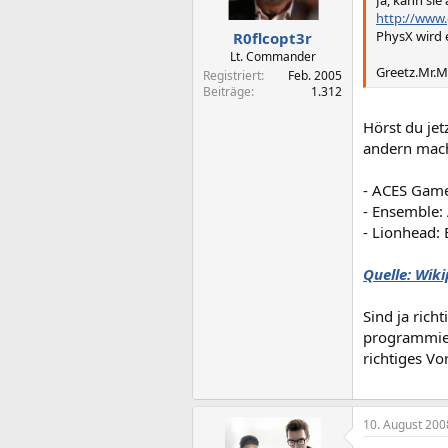
Ja, kann sie a
http://www
PhysX wird 
R0flcopt3r
Lt. Commander
Greetz.Mr.
Registriert
Feb. 2005
Beiträge
1.312
Hörst du jet
andern mach
- ACES Game 
- Ensemble: 
- Lionhead: 
Quelle: Wik
Sind ja rich
programmier
richtiges Vo
10. August 200