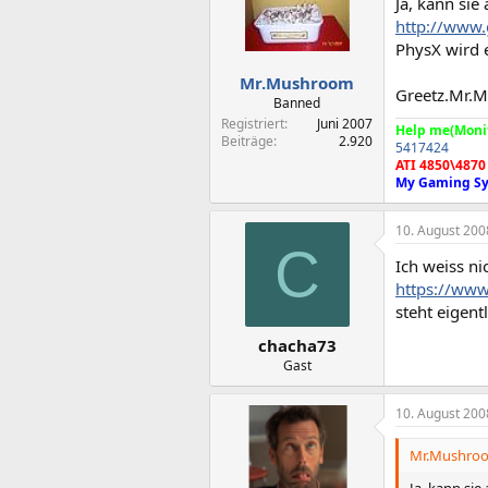
Ja, kann sie a
http://www.
PhysX wird 
Mr.Mushroom
Greetz.Mr.
Banned
Registriert
Juni 2007
Help me(Moni
Beiträge
2.920
5417424
ATI 4850\4870
My Gaming Sy
10. August 200
C
Ich weiss ni
https://www
steht eigentl
chacha73
Gast
10. August 200
Mr.Mushroo