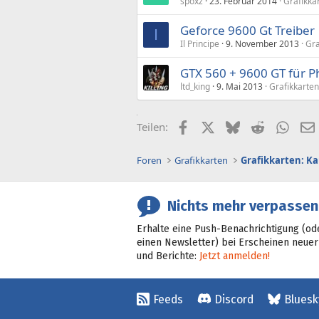
spoxz
23. Februar 2014
Grafikka
Geforce 9600 Gt Treiber
I
Il Principe
9. November 2013
Gra
GTX 560 + 9600 GT für P
ltd_king
9. Mai 2013
Grafikkarten
Facebook
X (Twitter)
Bluesky
Reddit
What
Teilen:
Foren
Grafikkarten
Grafikkarten: K
Nichts mehr verpassen
Erhalte eine Push-Benachrichtigung (od
einen Newsletter) bei Erscheinen neuer
und Berichte:
Jetzt anmelden!
Feeds
Discord
Bluesk