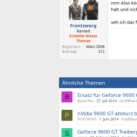
mm Also könn
halt und nic
seh ich das f
Frontzwerg
Banned
Ersteller dieses
Themas
Registriert
März 2008
Beiträge
312
Ähnliche Themen
Ersatz für Geforce 9600
B
BuzzzTea
27. Juli 2014
Grafikkar
nVidia 9600 GT absturz 
P
PsYcO4593
7. Juni 2014
Grafikka
Geforce 9600 GT Treibe
S