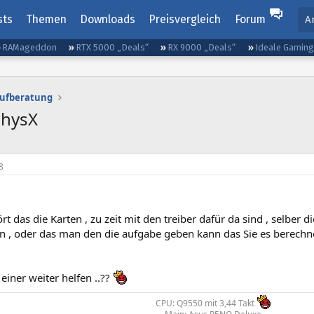
sts
Themen
Downloads
Preisvergleich
Forum
A
RAMageddon
RTX 5000 „Deals“
RX 9000 „Deals“
Ideale Gamin
aufberatung
PhysX
8
rt das die Karten , zu zeit mit den treiber dafür da sind , selber d
n , oder das man den die aufgabe geben kann das Sie es berechne
einer weiter helfen ..??
CPU: Q9550 mit 3,44 Takt