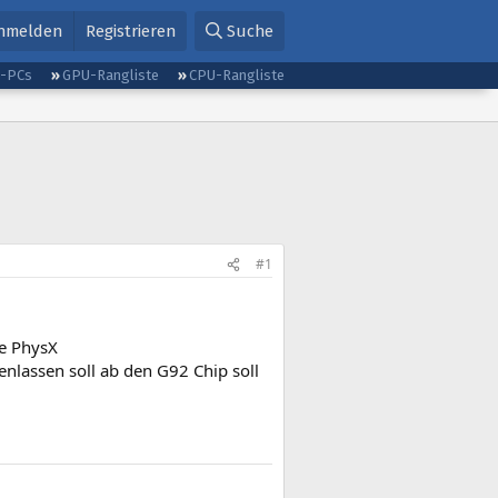
nmelden
Registrieren
Suche
g-PCs
GPU-Rangliste
CPU-Rangliste
#1
ie PhysX
nlassen soll ab den G92 Chip soll