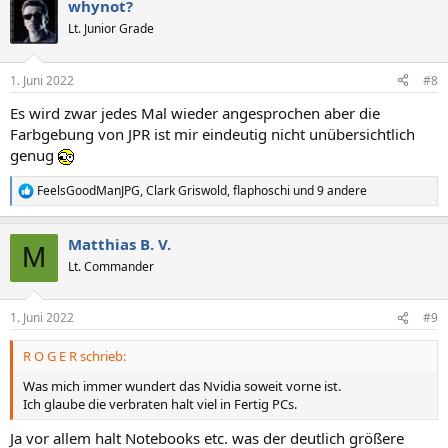
whynot?
k
t
Lt. Junior Grade
i
o
n
1. Juni 2022
#8
e
n
Es wird zwar jedes Mal wieder angesprochen aber die
:
Farbgebung von JPR ist mir eindeutig nicht unübersichtlich
genug
FeelsGoodManJPG
,
Clark Griswold
,
flaphoschi
und 9 andere
R
e
a
Matthias B. V.
k
M
t
Lt. Commander
i
o
n
1. Juni 2022
#9
e
n
R O G E R schrieb:
:
Was mich immer wundert das Nvidia soweit vorne ist.
Ich glaube die verbraten halt viel in Fertig PCs.
Ja vor allem halt Notebooks etc. was der deutlich größere