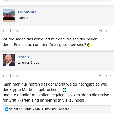
e
a
Tornavida
k
t
Banned
i
o
n
1. Juni 2022
#14
e
n
Würde sagen das korreliert mit den Preisen der neuen GPU
:
deren Preise auch um den Dreh gesunken sind?!
Otacu
Lt. Junior Grade
1. Juni 2022
#15
Kann man nur hoffen das der Markt weiter nachgibt, so wie
der krypto Markt eingebrochen ist
und die Händler mit vollen Regalen dasitzen, denn die Preise
für Grafikkarten sind immer noch viel zu hoch!
valnar77
,
CableGuy82
,
Bluto
und 5 andere
R