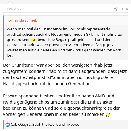
o
n
1. Juni 2022
#18
e
n
Tornavida schrieb:
:
Wenn man mal den Grundtenor im Forum als repräsentativ
erachtet scheint auch die Not an einer neuen GPU nicht mehr allzu
gross zu sein
obwohl die Regale prall gefüllt sind und der
Gebrauchtmarkt wieder günstigere Alternativen aufzeigt. Jetzt
wartet man auf die neue Gen und der Zirkus geht wieder von vorn
los.
Der Grundtenor war aber bei den wenigsten "hab jetzt
zugegriffen" sondern "hab mich damit abgefunden, dass jetzt
der falsche Zeitpunkt ist".damit aber nur noch größerer
Nachfrageschock mit der neuen Generation.
Es wird spannend bleiben - hoffentlich haben AMD und
Nvidia genügend chips um zumindest die Enthusiasten
bedienen zu können und so die gebrauchtmarktpreise der
vorherigen Generationen in den Keller zu schicken
CableGuy82
,
Strahltriebwerk
und
mxpower
R