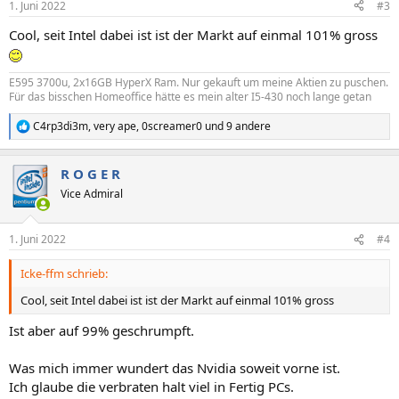
1. Juni 2022
#3
e
n
Cool, seit Intel dabei ist ist der Markt auf einmal 101% gross
:
E595 3700u, 2x16GB HyperX Ram. Nur gekauft um meine Aktien zu puschen.
Für das bisschen Homeoffice hätte es mein alter I5-430 noch lange getan
C4rp3di3m
,
very ape
,
0screamer0
und 9 andere
R
e
a
R O G E R
k
t
Vice Admiral
i
o
n
1. Juni 2022
#4
e
n
Icke-ffm schrieb:
:
Cool, seit Intel dabei ist ist der Markt auf einmal 101% gross
Ist aber auf 99% geschrumpft.
Was mich immer wundert das Nvidia soweit vorne ist.
Ich glaube die verbraten halt viel in Fertig PCs.