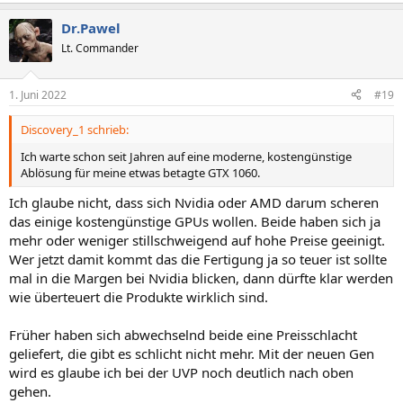
e
a
Dr.Pawel
k
t
Lt. Commander
i
o
n
1. Juni 2022
#19
e
n
Discovery_1 schrieb:
:
Ich warte schon seit Jahren auf eine moderne, kostengünstige
Ablösung für meine etwas betagte GTX 1060.
Ich glaube nicht, dass sich Nvidia oder AMD darum scheren
das einige kostengünstige GPUs wollen. Beide haben sich ja
mehr oder weniger stillschweigend auf hohe Preise geeinigt.
Wer jetzt damit kommt das die Fertigung ja so teuer ist sollte
mal in die Margen bei Nvidia blicken, dann dürfte klar werden
wie überteuert die Produkte wirklich sind.
Früher haben sich abwechselnd beide eine Preisschlacht
geliefert, die gibt es schlicht nicht mehr. Mit der neuen Gen
wird es glaube ich bei der UVP noch deutlich nach oben
gehen.