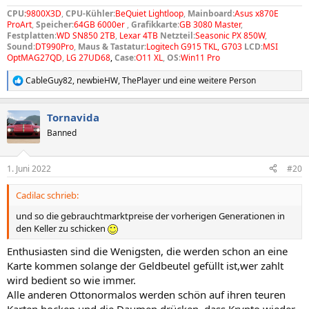
CPU
:
9800X3D
,
CPU-Kühler
:
BeQuiet Lightloop
,
Mainboard
:
Asus x870E
ProArt
,
Speicher
:
64GB 6000er
,
Grafikkarte
:
GB 3080 Master
,
Festplatten
:
WD SN850 2TB
,
Lexar 4TB
Netzteil
:
Seasonic PX 850W
,
Sound
:
DT990Pro
,
Maus & Tastatur
:
Logitech G915 TKL, G703
LCD
:
MSI
OptMAG27QD
,
LG
27UD68
,
Case
:
O11 XL
,
OS
:
Win11 Pro
CableGuy82
,
newbieHW
,
ThePlayer
und eine weitere Person
R
e
a
Tornavida
k
t
Banned
i
o
n
1. Juni 2022
#20
e
n
Cadilac schrieb:
:
und so die gebrauchtmarktpreise der vorherigen Generationen in
den Keller zu schicken
Enthusiasten sind die Wenigsten, die werden schon an eine
Karte kommen solange der Geldbeutel gefüllt ist,wer zahlt
wird bedient so wie immer.
Alle anderen Ottonormalos werden schön auf ihren teuren