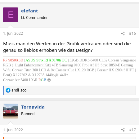
e
a
elefant
k
E
t
Lt. Commander
i
o
n
1. Juni 2022
#16
e
n
Muss man den Werten in der Grafik vertrauen oder sind die
:
genau so lieblos erhoben wie das Design?
R7 9850X3D
|
ASUS Strix RTX5070ti OC
| 32GB DDR5-6400 CL32 Corsair Vengeance
RGB (+Light Enhancement Kit)| 4TB Samsung 9100 Pro | ASUS Strix B850-E Gaming
Wifi |
Corsair Titan 360 LCD & 9x Corsair iCue LX120 RGB
| Corsair HX1200i SHIFT |
BenQ XL2730Z & XL2735 1440p@144Hz
Corsair Air 5400 LX-R
R
G
B
😍
andi_sco
R
e
a
Tornavida
k
t
Banned
i
o
n
1. Juni 2022
#17
e
n