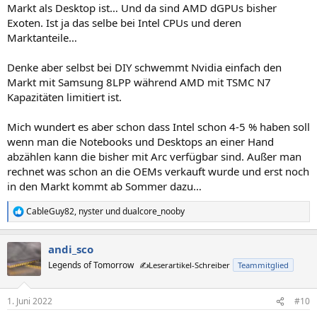
Markt als Desktop ist… Und da sind AMD dGPUs bisher
Exoten. Ist ja das selbe bei Intel CPUs und deren
Marktanteile…
Denke aber selbst bei DIY schwemmt Nvidia einfach den
Markt mit Samsung 8LPP während AMD mit TSMC N7
Kapazitäten limitiert ist.
Mich wundert es aber schon dass Intel schon 4-5 % haben soll
wenn man die Notebooks und Desktops an einer Hand
abzählen kann die bisher mit Arc verfügbar sind. Außer man
rechnet was schon an die OEMs verkauft wurde und erst noch
in den Markt kommt ab Sommer dazu…
CableGuy82
,
nyster
und
dualcore_nooby
R
e
a
andi_sco
k
t
Legends of Tomorrow
✍️Leserartikel-Schreiber
Teammitglied
i
o
n
1. Juni 2022
#10
e