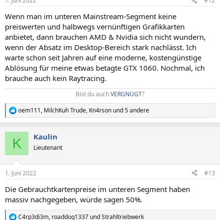
1. Juni 2022
#12
Wenn man im unteren Mainstream-Segment keine
preiswerten und halbwegs vernünftigen Grafikkarten
anbietet, dann brauchen AMD & Nvidia sich nicht wundern,
wenn der Absatz im Desktop-Bereich stark nachlässt. Ich
warte schon seit Jahren auf eine moderne, kostengünstige
Ablösung für meine etwas betagte GTX 1060. Nochmal, ich
brauche auch kein Raytracing.
Bist du auch
VERGNÜGT
?​
oem111
,
MilchKuh Trude
,
Kn4rson
und 5 andere
R
e
a
Kaulin
k
K
t
Lieutenant
i
o
n
1. Juni 2022
#13
e
n
Die Gebrauchtkartenpreise im unteren Segment haben
:
massiv nachgegeben, würde sagen 50%.
C4rp3di3m
,
roaddog1337
und
Strahltriebwerk
R