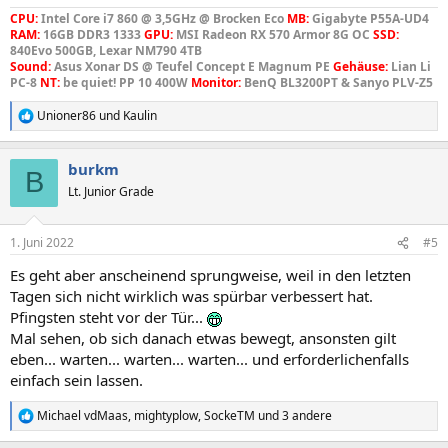
CPU:
Intel Core i7 860 @ 3,5GHz @ Brocken Eco
MB:
Gigabyte P55A-UD4
RAM:
16GB DDR3 1333
GPU:
MSI Radeon RX 570 Armor 8G OC
SSD:
840Evo 500GB, Lexar NM790 4TB
Sound:
Asus Xonar DS @ Teufel Concept E Magnum PE
Gehäuse:
Lian Li
PC-8
NT:
be quiet! PP 10 400W
Monitor:
BenQ BL3200PT & Sanyo PLV-Z5
Unioner86
und
Kaulin
R
e
a
burkm
k
B
t
Lt. Junior Grade
i
o
n
1. Juni 2022
#5
e
n
Es geht aber anscheinend sprungweise, weil in den letzten
:
Tagen sich nicht wirklich was spürbar verbessert hat.
Pfingsten steht vor der Tür...
Mal sehen, ob sich danach etwas bewegt, ansonsten gilt
eben... warten... warten... warten... und erforderlichenfalls
einfach sein lassen.
Michael vdMaas
,
mightyplow
,
SockeTM
und 3 andere
R
e