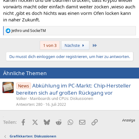
Karten hocken und die Daumen drücken, dass Krypto wieder
vorwärts macht oder einfach damit weiter zocken ,wieso auch
nicht ,gibt es doch Nichts was einen vorm Ofen locken kann
in naher Zukunft.
Jethro
und
SockeTM
R
e
a
Letzte
1 von 3
Nächste
k
t
Du musst dich einloggen oder registrieren, um hier zu antworten.
i
o
n
Ähnliche Themen
e
n
:
Abkühlung im PC-Markt: Chip-Hersteller
News
bereiten sich auf großen Rückgang vor
Volker
Mainboards und CPUs: Diskussionen
Antworten
280
16. Juli 2022
Facebook
X (Twitter)
Bluesky
Reddit
WhatsApp
E-Mail
Link
Teilen:
Grafikkarten: Diskussionen