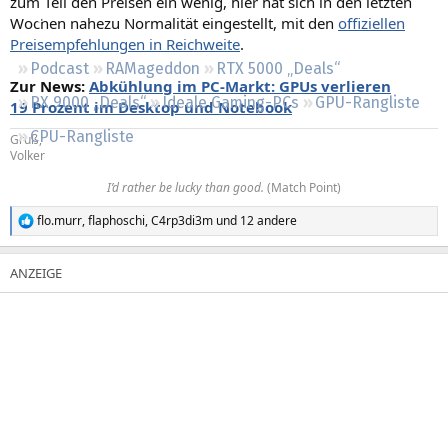
zum Teil den Preisen ein wenig, hier hat sich in den letzten
Regeln
Wochen nahezu Normalität eingestellt, mit den
offiziellen
Preisempfehlungen in Reichweite
.
Podcast
RAMageddon
RTX 5000 „Deals“
Zur News:
Abkühlung im PC-Markt: GPUs verlieren
RX 9000 „Deals“
Ideale Gaming-PCs
GPU-Rangliste
19 Prozent im Desktop und Notebook
CPU-Rangliste
Gruß,
Volker
I’d rather be lucky than good.
(Match Point)​
flo.murr
,
flaphoschi
,
C4rp3di3m
und 12 andere
R
e
a
k
t
i
o
n
e
n
: