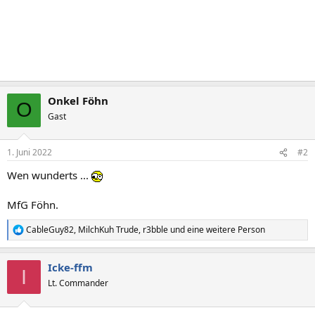
Onkel Föhn
O
Gast
1. Juni 2022
#2
Wen wunderts ...
MfG Föhn.
CableGuy82
,
MilchKuh Trude
,
r3bble
und eine weitere Person
R
e
a
Icke-ffm
k
I
t
Lt. Commander
i
o
n