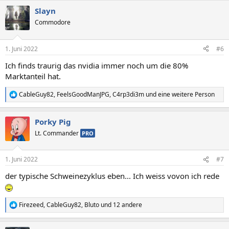
a
Slayn
k
t
Commodore
i
o
n
1. Juni 2022
#6
e
n
Ich finds traurig das nvidia immer noch um die 80%
:
Marktanteil hat.
CableGuy82
,
FeelsGoodManJPG
,
C4rp3di3m
und eine weitere Person
R
e
a
Porky Pig
k
t
Lt. Commander
PRO
i
o
n
1. Juni 2022
#7
e
n
der typische Schweinezyklus eben... Ich weiss vovon ich rede
:
Firezeed
,
CableGuy82
,
Bluto
und 12 andere
R
e
a