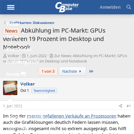
Hauptmenü
Anmelden
Grafikkarten: Diskussionen
Ticker
Abkühlung im PC-Markt: GPUs
News
Tests
verlieren 19 Prozent im Desktop und
Notebook
Downloads
E
E
Volker
1. Juni 2022
Zur News: Abkühlung im PC-Markt: GPUs
r
r
verlieren 19 Prozent im Desktop und Notebook
Preisvergleich
s
s
Letzte
1 von 3
Nächste
t
t
Forum
e
e
l
l
Volker
Aktuelles
l
l
Ost 1
Teammitglied
e
t
Empfohlene Inhalte
r
a
m
1. Juni 2022
#1
Neue Beiträge
Im Sog der
massiv gefallenen Verkäufe an Prozessoren
haben
Neueste Aktivitäten
auch die Grafiklösungen deutlich Federn lassen müssen,
wenngleich insgesamt nicht so extrem ausgeprägt. Das hilft
Leserartikel