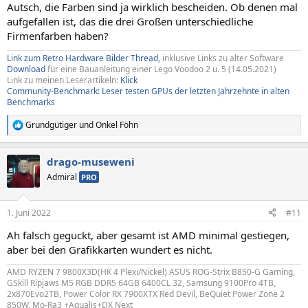
n
Autsch, die Farben sind ja wirklich bescheiden. Ob denen mal
:
aufgefallen ist, das die drei Großen unterschiedliche
Firmenfarben haben?
Link zum Retro Hardware Bilder Thread,
inklusive Links zu alter Software
Download
für eine Bauanleitung einer Lego Voodoo 2 u. 5 (14.05.2021)
Link zu meinen Leserartikeln:
Klick
Community-Benchmark: Leser testen GPUs der letzten Jahrzehnte in alten
Benchmarks
Grundgütiger
und
Onkel Föhn
R
e
a
drago-museweni
k
t
Admiral
PRO
i
o
n
1. Juni 2022
#11
e
n
Ah falsch geguckt, aber gesamt ist AMD minimal gestiegen,
:
aber bei den Grafikkarten wundert es nicht.
AMD RYZEN 7 9800X3D(HK 4 Plexi/Nickel) ASUS ROG-Strix B850-G Gaming,
GSkill Ripjaws M5 RGB DDR5 64GB 6400CL 32, Samsung 9100Pro 4TB,
2x870Evo2TB, Power Color RX 7900XTX Red Devil, BeQuiet Power Zone 2
850W, Mo-Ra3 +Aqualis+DX Next