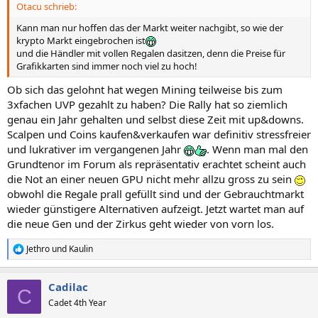
Otacu schrieb:
:
Kann man nur hoffen das der Markt weiter nachgibt, so wie der
krypto Markt eingebrochen ist
und die Händler mit vollen Regalen dasitzen, denn die Preise für
Grafikkarten sind immer noch viel zu hoch!
Ob sich das gelohnt hat wegen Mining teilweise bis zum
3xfachen UVP gezahlt zu haben? Die Rally hat so ziemlich
genau ein Jahr gehalten und selbst diese Zeit mit up&downs.
Scalpen und Coins kaufen&verkaufen war definitiv stressfreier
und lukrativer im vergangenen Jahr
. Wenn man mal den
Grundtenor im Forum als repräsentativ erachtet scheint auch
die Not an einer neuen GPU nicht mehr allzu gross zu sein
obwohl die Regale prall gefüllt sind und der Gebrauchtmarkt
wieder günstigere Alternativen aufzeigt. Jetzt wartet man auf
die neue Gen und der Zirkus geht wieder von vorn los.
Jethro
und
Kaulin
R
e
a
Cadilac
k
C
t
Cadet 4th Year
i