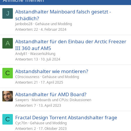
Abstandhalter Mainboard falsch gesetzt -
J
schädlich?
Janbobo28
Gehäuse und Modding
Antworten
22
4. Februar 2024
Abstandhalter für den Einbau der Arctic Freezer
A
III 360 auf AM5
Andy81
Wasserkühlung
Antworten
13
10. Juli 2024
Abstandshalter wie montieren?
C
C0nsciousness
Gehäuse und Modding
Antworten
21
17. April 2025
Abstandhalter für AMD Board?
Sawyers
Mainboards und CPUs: Diskussionen
Antworten
7
13. April 2023
Fractal Design Torrent Abstandshalter frage
C
Cyc70n
Gehäuse und Modding
Antworten
2
17. Oktober 2023