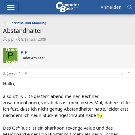
Hauptmenü
Anmelden
Gehäuse und Modding
Ticker
Abstandhalter
Tests
E
E
p p
8. Januar 2009
r
r
Downloads
s
s
p p
P
t
t
Cadet 4th Year
e
e
Preisvergleich
l
l
l
l
8. Januar 2009
#1
Forum
e
t
r
a
Hallo,
Aktuelles
m
also ich wollte gestern abend meinen Rechner
Empfohlene Inhalte
zusammenbauen, vorab das ist mein erstes Mal, dabei stellte
Neue Beiträge
ich fest, dass ich nicht genug Abstandhalter hatte, leider erst
nachdem ich neun Stück eingeschraubt habe
Neueste Aktivitäten
Das Gehäuse ist ein sharkoon revenge value und das
Leserartikel
Mainboard eines von Biostar mit mehr als neun Löcher