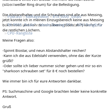
Regeln
(silber/weißer Ring drum) für die Befestigung.
Die Abstandhalter und die Schrauben sind alle aus Messing,
Podcast
RAMageddon
RTX 5000 „Deals“
jetzt konnte ich in meinen Einzugsbereich keine aus Messing
bekommen und konnte nur silberne (Edelstahl?) kaufen, für
RX 9000 „Deals“
Ideale Gaming-PCs
GPU-Rangliste
die restlichen Löchern.
CPU-Rangliste
Meine Fragen also:
-Spinnt Biostar, und neun Abstandshalter reichen?
-Kann ich die aus Edelstahl verwenden, ohne das der Kurze
grüßt?
-Oder sollte ich lieber nummer sicher gehen und mir so ein
"sharkoon schrauben set" für 8 € noch bestellen?
Wie immer bin ich für eure Antworten dankbar.
PS: Suchmaschine und Google brachten leider keine konkrette
Antwort.
Gruß