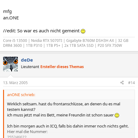
mfg
an.ONE
//edit: So war es auch nicht gemeint
Core i5 13500 | Nvidia RTX 5070TI | Gigabyte B760M DSH3H AX | 32 GB
DRR4 3600 | 1TB P310 | 1TB P5+ | 2x 1TB SATA SSD | P20 SFX 750W
deDe
Lieutenant
Ersteller dieses Themas
13. März 2005
#14
anONE schrieb:
Wirklich seltsam. hast du frontanschlüsse, an denen du es mal
testem kannst?
ich muss jetzt mal ins Bett, meine Freundin ist schon sauer
Ich bin morgen auch in ICQ, falls bis dahin immer noch nichts geht.
Hier mal die Nummer:
255246622