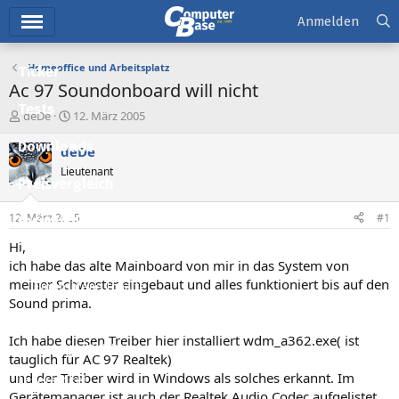
Hauptmenü
Anmelden
Homeoffice und Arbeitsplatz
Ticker
Ac 97 Soundonboard will nicht
Tests
E
E
deDe
12. März 2005
r
r
Downloads
s
s
deDe
t
t
Lieutenant
e
e
Preisvergleich
l
l
l
l
12. März 2005
#1
Forum
e
t
r
a
Hi,
Aktuelles
m
ich habe das alte Mainboard von mir in das System von
meiner Schwester eingebaut und alles funktioniert bis auf den
Empfohlene Inhalte
Sound prima.
Neue Beiträge
Ich habe diesen Treiber hier installiert wdm_a362.exe( ist
Neueste Aktivitäten
tauglich für AC 97 Realtek)
und der Treiber wird in Windows als solches erkannt. Im
Leserartikel
Gerätemanager ist auch der Realtek Audio Codec aufgelistet.