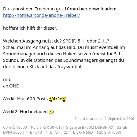
Du kannst den Treiber in gut 10min hier downloaden:
http://home.arcor.de/anone/Treiber/
hoffentlich hilft dir dieser.
Welchen Ausgang nutzt du? SPDIF, 5.1, oder 2.1..?
Schau mal im Anhang auf das Bild. Du musst eventuell im
Soundmanager auch diesen Haken setzen (meist für 5.1
Sound). In die Optionen des Soundmanagers gelangst du
durch einen Klick auf das Traysymbol.
mfg
an.ONE
//edit: Hui, 600 Posts
//edit2: Hochgeladen
Zuletzt bearbeitet:
2. September 2006
Core i5 13500 | Nvidia RTX 5070TI | Gigabyte B760M DSH3H AX | 32 GB
DRR4 3600 | 1TB P310 | 1TB P5+ | 2x 1TB SATA SSD | P20 SFX 750W