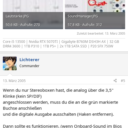
Lautstärke.JPG
Soundmanager.JPG
50,6 KB · Aufrufe: 270
57,8 KB · Aufrufe: 312
Zuletzt bearbeitet:
13. März 2005
Core i5 13500 | Nvidia RTX 5070TI | Gigabyte B760M DSH3H AX | 32 GB
DRR4 3600 | 1TB P310 | 1TB P5+ | 2x 1TB SATA SSD | P20 SFX 750W
Lichterer
Commander
13. März 2005
#5
Wenn du nur Stereoboxen hast, die analog über die 3,5"
Klinke (kein SP/DIF)
angeschlossen werden, muss du die an die grün markierte
Buchse anschließen
und die digitale Ausgabe ausschalten (Haken entfernen).
Dann sollte es funktionieren. (wenn Onboard-Sound im Bios