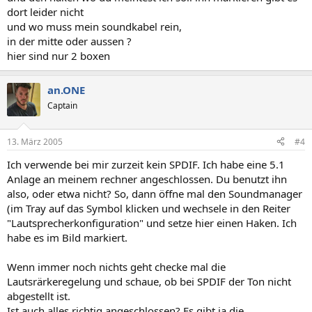
das Traysymbol.
dort leider nicht
und wo muss mein soundkabel rein,
mfg
in der mitte oder aussen ?
an.ONE
hier sind nur 2 boxen
//edit: Hui, 600 Posts
an.ONE
//edit2: Hochgeladen
Captain
13. März 2005
#4
Ich verwende bei mir zurzeit kein SPDIF. Ich habe eine 5.1
Anlage an meinem rechner angeschlossen. Du benutzt ihn
also, oder etwa nicht? So, dann öffne mal den Soundmanager
(im Tray auf das Symbol klicken und wechsele in den Reiter
"Lautsprecherkonfiguration" und setze hier einen Haken. Ich
habe es im Bild markiert.
Wenn immer noch nichts geht checke mal die
Lautsrärkeregelung und schaue, ob bei SPDIF der Ton nicht
abgestellt ist.
Ist auch alles richtig angeschlossen? Es gibt ja die