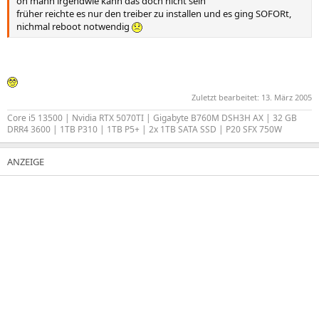
oh mann irgendwie kann das doch nicht sein
früher reichte es nur den treiber zu installen und es ging SOFORt,
nichmal reboot notwendig
Zuletzt bearbeitet:
13. März 2005
Core i5 13500 | Nvidia RTX 5070TI | Gigabyte B760M DSH3H AX | 32 GB
DRR4 3600 | 1TB P310 | 1TB P5+ | 2x 1TB SATA SSD | P20 SFX 750W