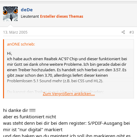
deDe
Lieutenant
Ersteller dieses Themas
13. März 2005
#3
anONE schrieb:
Hi,
ich habe auch einen Realtek AC'97 Chip und dieser funktioniert bei
mir Gott sei dank ohne weitere Probleme. Ich bin gerade dabei dir
einen Treiber hochzuladen. Es handelt sich hierbei um den 3.57. Es
gibt zwar schon den 3.70, allerdings liefert dieser keinen
Problemlosen 5.1 Sound mehr (z.B. bei CSS und HL2).
Du kannst den Treiber in gut 10min hier downloaden:
Zum Vergrößern anklicken....
http://home.arcor.de/anone/Treiber/
hoffentlich hilft dir dieser.
hi danke dir !!!!!
aber es funktioniert nicht
Welchen Ausgang nutzt du? SPDIF, 5.1, oder 2.1..?
was steht denn bei dir bei dem register: S/PDIF-Ausgang bei
Schau mal im Anhang auf das Bild. Du musst eventuell im
mir ist "nur digital" markiert
Soundmanager auch diesen Haken setzen (meist für 5.1 Sound). In
und den haken wo du meintest ich soll ihn markieren gibt es
die Optionen des Soundmanagers gelangst du durch einen Klick auf