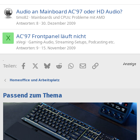
Audio an Mainboard AC'97 oder HD Audio?
timo82
Mainboards und CPUs: Probleme mit AMD
Antworten
8
30. Dezember 2009
AC'97 Frontpanel läuft nicht
X
xVegi
Gaming-Audio, Streaming-Setups, Podcasting etc.
Antworten
9
15. November 2009
Facebook
X (Twitter)
Bluesky
Reddit
WhatsApp
E-Mail
Link
Teilen:
Homeoffice und Arbeitsplatz
Passend zum Thema