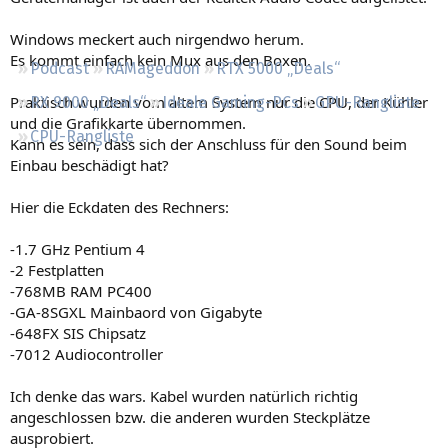
Regeln
Windows meckert auch nirgendwo herum.
Es kommt einfach kein Mux aus den Boxen.
Podcast
RAMageddon
RTX 5000 „Deals“
Praktisch wurden vom altem System nur die CPU, der Kühler
RX 9000 „Deals“
Ideale Gaming-PCs
GPU-Rangliste
und die Grafikkarte übernommen.
CPU-Rangliste
Kann es sein, dass sich der Anschluss für den Sound beim
Einbau beschädigt hat?
Hier die Eckdaten des Rechners:
-1.7 GHz Pentium 4
-2 Festplatten
-768MB RAM PC400
-GA-8SGXL Mainbaord von Gigabyte
-648FX SIS Chipsatz
-7012 Audiocontroller
Ich denke das wars. Kabel wurden natürlich richtig
angeschlossen bzw. die anderen wurden Steckplätze
ausprobiert.