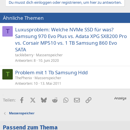
Du musst dich einloggen oder registrieren, um hier zu antworten.
Ähnliche Themen
Luxusproblem: Welche NVMe SSD für was?
T
Samsung 970 Evo Plus vs. Adata XPG SX8200 Pro
vs. Corsair MP510 vs. 1 TB Samsung 860 Evo
SATA
tackleberry
Massenspeicher
Antworten
8
10. Juni 2020
Problem mit 1 Tb Samsung Hdd
T
ThePhenix
Massenspeicher
Antworten
10
13. Mai 2011
Facebook
X (Twitter)
Bluesky
Reddit
WhatsApp
E-Mail
Link
Teilen:
Massenspeicher
Passend zum Thema