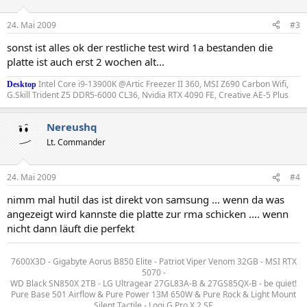
24. Mai 2009
#3
sonst ist alles ok der restliche test wird 1a bestanden die
platte ist auch erst 2 wochen alt...
Intel Core i9-13900K @Artic Freezer II 360, MSI Z690 Carbon Wifi,
Desktop
G.Skill Trident Z5 DDR5-6000 CL36, Nvidia RTX 4090 FE, Creative AE-5 Plus
Nereushq
Lt. Commander
24. Mai 2009
#4
nimm mal hutil das ist direkt von samsung ... wenn da was
angezeigt wird kannste die platte zur rma schicken .... wenn
nicht dann läuft die perfekt
7600X3D - Gigabyte Aorus B850 Elite - Patriot Viper Venom 32GB - MSI RTX
5070 -
WD Black SN850X 2TB - LG Ultragear 27GL83A-B & 27GS85QX-B - be quiet!
Pure Base 501 Airflow & Pure Power 13M 650W & Pure Rock & Light Mount
Silent Tactile - Logi G Pro X 2 SE