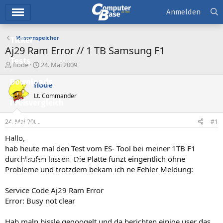
Hauptmenü
Anmelden
Massenspeicher
Ticker
Aj29 Ram Error // 1 TB Samsung F1
Tests
E
E
flode
24. Mai 2009
r
r
Downloads
s
s
flode
t
t
Lt. Commander
e
e
Preisvergleich
l
l
l
l
24. Mai 2009
#1
Forum
e
t
r
a
Hallo,
Aktuelles
m
hab heute mal den Test vom ES- Tool bei meiner 1TB F1
durchlaufen lassen. Die Platte funzt eingentlich ohne
Empfohlene Inhalte
Probleme und trotzdem bekam ich ne Fehler Meldung:
Neue Beiträge
Service Code Aj29 Ram Error
Neueste Aktivitäten
Error: Busy not clear
Leserartikel
Hab maln bissle gegoogelt und da berichten einige user das