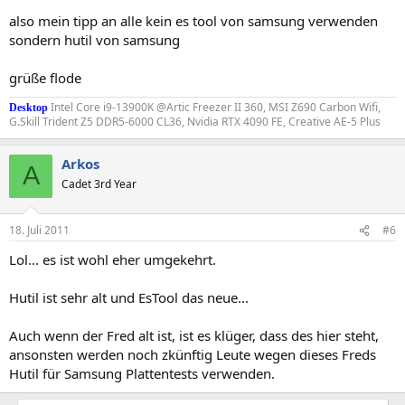
also mein tipp an alle kein es tool von samsung verwenden
sondern hutil von samsung
grüße flode
Intel Core i9-13900K @Artic Freezer II 360, MSI Z690 Carbon Wifi,
Desktop
G.Skill Trident Z5 DDR5-6000 CL36, Nvidia RTX 4090 FE, Creative AE-5 Plus
Arkos
A
Cadet 3rd Year
18. Juli 2011
#6
Lol... es ist wohl eher umgekehrt.
Hutil ist sehr alt und EsTool das neue...
Auch wenn der Fred alt ist, ist es klüger, dass des hier steht,
ansonsten werden noch zkünftig Leute wegen dieses Freds
Hutil für Samsung Plattentests verwenden.