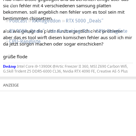
Regeln
sie den fehler mit 4 verschiedenen samsung platten
bekommen. soll angeblich nen fehler vom es tool sein mit
bestimmten chipsetzen.
Podcast
RAMageddon
RTX 5000 „Deals“
also wie gesagt die platte funzt eigentlich ohne probleme
RX 9000 „Deals“
Ideale Gaming-PCs
GPU-Rangliste
aber das es tool wirft diesen komischen fehler aus soll ich mir
CPU-Rangliste
da jetzt sorgen machen oder sogar einschicken?
grüße flode
Intel Core i9-13900K @Artic Freezer II 360, MSI Z690 Carbon Wifi,
Desktop
G.Skill Trident Z5 DDR5-6000 CL36, Nvidia RTX 4090 FE, Creative AE-5 Plus