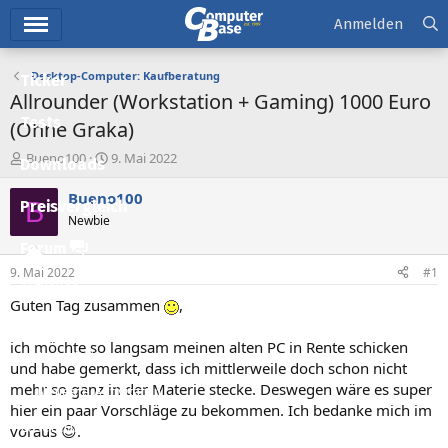
Hauptmenü
Anmelden
Desktop-Computer: Kaufberatung
Ticker
Allrounder (Workstation + Gaming) 1000 Euro
Tests
(Ohne Graka)
E
E
Bueno100
9. Mai 2022
Downloads
r
r
s
s
Bueno100
B
Preisvergleich
t
t
Newbie
e
e
l
l
Forum
l
l
9. Mai 2022
#1
e
t
Aktuelles
r
a
Guten Tag zusammen
,
m
Empfohlene Inhalte
ich möchte so langsam meinen alten PC in Rente schicken
Neue Beiträge
und habe gemerkt, dass ich mittlerweile doch schon nicht
mehr so ganz in der Materie stecke. Deswegen wäre es super
Neueste Aktivitäten
hier ein paar Vorschläge zu bekommen. Ich bedanke mich im
Leserartikel
voraus 😊.