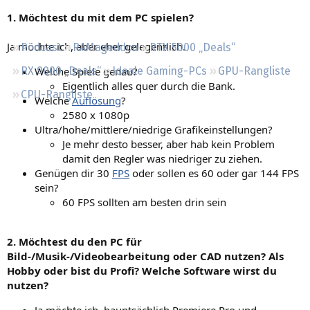
Regeln
1. Möchtest du mit dem PC spielen?
Ja möchte ich, aber eher gelegentlich.
Podcast
RAMageddon
RTX 5000 „Deals“
Welche Spiele genau?
RX 9000 „Deals“
Ideale Gaming-PCs
GPU-Rangliste
Eigentlich alles quer durch die Bank.
CPU-Rangliste
Welche
Auflösung
?
2580 x 1080p
Ultra/hohe/mittlere/niedrige Grafikeinstellungen?
Je mehr desto besser, aber hab kein Problem
damit den Regler was niedriger zu ziehen.
Genügen dir 30
FPS
oder sollen es 60 oder gar 144 FPS
sein?
60 FPS sollten am besten drin sein
2. Möchtest du den PC für
Bild-/Musik-/Videobearbeitung oder CAD nutzen? Als
Hobby oder bist du Profi? Welche Software wirst du
nutzen?
Ja möchte ich, hauptsächlich Premiere Pro und