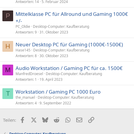
Antworten
14
5. Februar 2024
Mittelklasse PC für Allround und Gaming 1000€
P
+/-
PC_Oldie
Desktop-Computer: Kaufberatung
Antworten
9
31. Oktober 2023
Neuer Desktop PC für Gaming (1000€-1500€)
H
Hase145
Desktop-Computer: Kaufberatung
Antworten
8
30. Oktober 2023
Audio Workstation / Gaming PC für ca. 1500€
M
ManfredDroesel
Desktop-Computer: Kaufberatung
Antworten
1
19. April 2023
Workstation / Gaming PC 1000 Euro
T
the_manuel
Desktop-Computer: Kaufberatung
Antworten
4
9. September 2022
Facebook
X (Twitter)
Bluesky
Reddit
WhatsApp
E-Mail
Link
Teilen:
Desktop-Computer: Kaufberatung