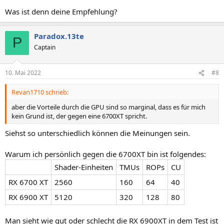
Was ist denn deine Empfehlung?
Paradox.13te
P
Captain
10. Mai 2022
#8
Revan1710 schrieb:
aber die Vorteile durch die GPU sind so marginal, dass es für mich
kein Grund ist, der gegen eine 6700XT spricht.
Siehst so unterschiedlich können die Meinungen sein.
Warum ich persönlich gegen die 6700XT bin ist folgendes:
Shader-Einheiten
TMUs
ROPs
CU
RX 6700 XT
2560
160
64
40
RX 6900 XT
5120
320
128
80
Man sieht wie gut oder schlecht die RX 6900XT in dem Test ist