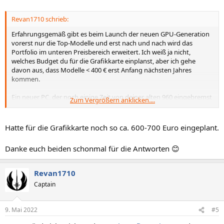
Revan1710 schrieb:
Erfahrungsgemäß gibt es beim Launch der neuen GPU-Generation
vorerst nur die Top-Modelle und erst nach und nach wird das
Portfolio im unteren Preisbereich erweitert. Ich weiß ja nicht,
welches Budget du für die Grafikkarte einplanst, aber ich gehe
davon aus, dass Modelle < 400 € erst Anfang nächsten Jahres
kommen.
Ein neuer PC, der noch einige Zeit von deiner alten 960 eingebremst
Zum Vergrößern anklicken....
wird, ist also vlt. nicht das Gelbe vom Ei. Mit dem Budget wäre wohl
aber auch eine gute Kiste mit einer 6600XT mögich bzw. 6700XT,
wenn du etwas aufstockt beim Vorziehen des GPU-Kaufs.
Hatte für die Grafikkarte noch so ca. 600-700 Euro eingeplant.
Danke euch beiden schonmal für die Antworten 😊
Revan1710
Captain
9. Mai 2022
#5