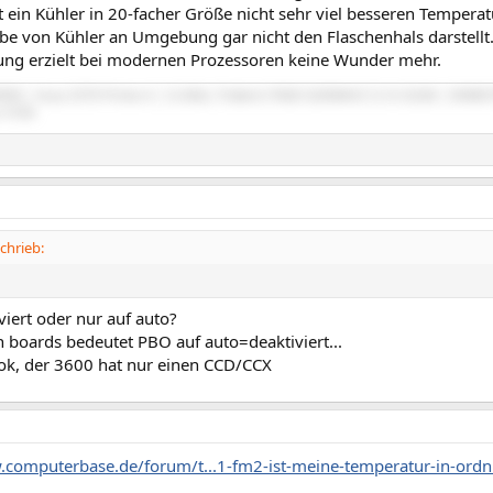
 ein Kühler in 20-facher Größe nicht sehr viel besseren Tempera
 von Kühler an Umgebung gar nicht den Flaschenhals darstellt.
ng erzielt bei modernen Prozessoren keine Wunder mehr.
9900k | Asus Z370 Prime-A | G.SKILL Trident Z RGB 3200MHZ CL14 32GB | EKWB 
r 570X
1
chrieb:
iviert oder nur auf auto?
 boards bedeutet PBO auf auto=deaktiviert...
ok, der 3600 hat nur einen CCD/CCX
.computerbase.de/forum/t...1-fm2-ist-meine-temperatur-in-ord