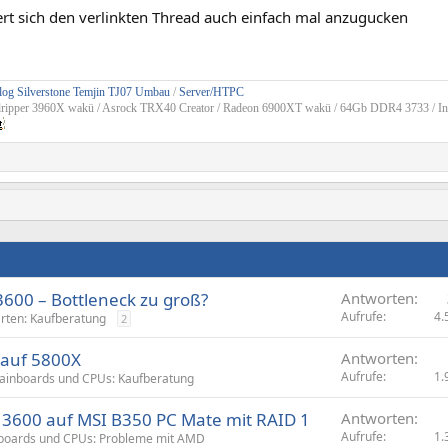
ert sich den verlinkten Thread auch einfach mal anzugucken
og Silverstone Temjin TJ07 Umbau
/
Server/HTPC
dripper 3960X wakü / Asrock TRX40 Creator / Radeon 6900XT wakü / 64Gb DDR4 3733 / In
3600 – Bottleneck zu groß?
Antworten
Aufrufe
4.
arten: Kaufberatung
2
 auf 5800X
Antworten
Aufrufe
1.
ainboards und CPUs: Kaufberatung
 3600 auf MSI B350 PC Mate mit RAID 1
Antworten
Aufrufe
1.
boards und CPUs: Probleme mit AMD