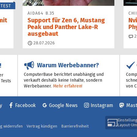
TEST
AIDA64 8.35
CHI
mit
Support für Zen 6, Mustang
Nvi
Peak und Panther Lake-R
Ph
ausgebaut
2
28.07.2026
Warum Werbebanner?
!
ComputerBase berichtet unabhängig und
Compu
er
verkauft deshalb keine Inhalte, sondern
schne
 Tests
Werbebanner.
Mehr erfahren!
von 
y
Facebook
Google News
Instagram
Mas
Einstellun
Layout-Um
ag widerrufen
Vertrag kündigen
Barrierefreiheit