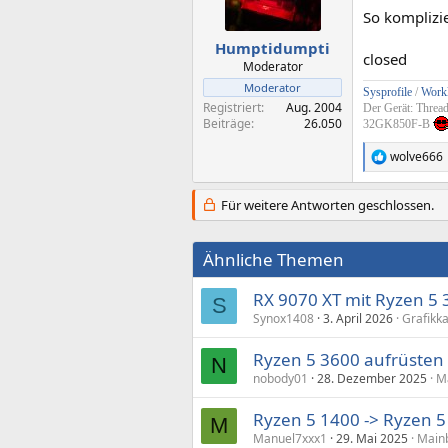
So komplizi
Humptidumpti
closed
Moderator
Moderator
Sysprofile
/
Workl
Registriert
Aug. 2004
Der Gerät: Threa
Beiträge
26.050
32GK850F-B
wolve666
R
e
a
Für weitere Antworten geschlossen.
k
t
i
Ähnliche Themen
o
n
e
RX 9070 XT mit Ryzen 5 
S
n
Synox1408
3. April 2026
Grafikk
:
Ryzen 5 3600 aufrüsten
N
nobody01
28. Dezember 2025
M
Ryzen 5 1400 -> Ryzen 5
M
Manuel7xxx1
29. Mai 2025
Main