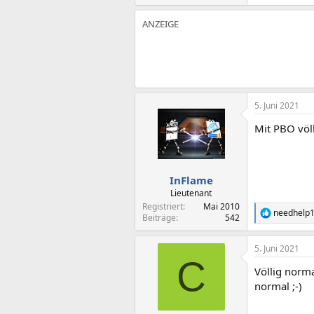
5. Juni 2021
Mit PBO völ
InFlame
Lieutenant
Registriert
Mai 2010
needhelp
R
Beiträge
542
e
a
5. Juni 2021
k
C
t
Völlig norma
i
o
normal ;-)
n
e