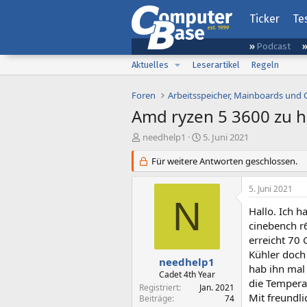
Ticker
Te
Podcast
Aktuelles
Leserartikel
Regeln
Foren
Arbeitsspeicher, Mainboards und
Amd ryzen 5 3600 zu 
E
E
needhelp1
5. Juni 2021
r
r
s
Für weitere Antworten geschlossen.
s
t
t
e
e
5. Juni 2021
l
l
N
l
l
Hallo. Ich 
e
t
cinebench r6
r
a
erreicht 70 
m
Kühler doch
needhelp1
hab ihn mal 
Cadet 4th Year
die Tempera
Registriert
Jan. 2021
Mit freundl
Beiträge
74