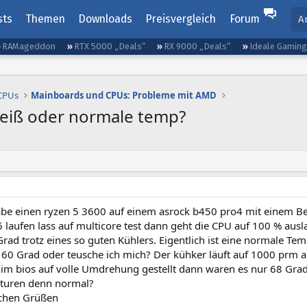
sts
Themen
Downloads
Preisvergleich
Forum
A
RAMageddon
RTX 5000 „Deals“
RX 9000 „Deals“
Ideale Gamin
 CPUs
Mainboards und CPUs: Probleme mit AMD
heiß oder normale temp?
habe einen ryzen 5 3600 auf einem asrock b450 pro4 mit einem Be
 laufen lass auf multicore test dann geht die CPU auf 100 % ausl
Grad trotz eines so guten Kühlers. Eigentlich ist eine normale Te
 60 Grad oder teusche ich mich? Der kühker läuft auf 1000 prm a
im bios auf volle Umdrehung gestellt dann waren es nur 68 Grad a
turen denn normal?
ichen Grüßen