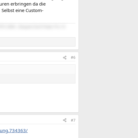
turen erbringen da die
 Selbst eine Custom-
RTX 2080 | Bequiet Dark Power Pro 10
#6
#7
nung.734363/