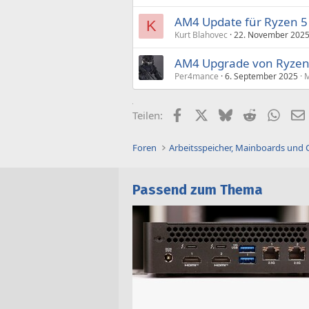
AM4 Update für Ryzen 5
K
Kurt Blahovec
22. November 202
AM4 Upgrade von Ryzen
Per4mance
6. September 2025
M
Facebook
X (Twitter)
Bluesky
Reddit
What
Teilen:
Foren
Arbeitsspeicher, Mainboards und
Passend zum Thema