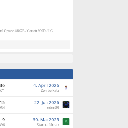
tel Optane 480GB / Corsair 900D / LG
36
4. April 2026
571
Zwirbelkatz
15
22. Juli 2026
934
eden89
9
30. Mai 2025
S
396
Starcraftfreak