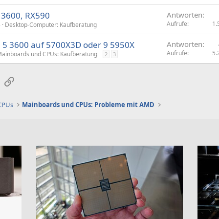
 3600, RX590
Antworten
Aufrufe
1.
5
Desktop-Computer: Kaufberatung
 5 3600 auf 5700X3D oder 9 5950X
Antworten
Aufrufe
5.
ainboards und CPUs: Kaufberatung
2
3
sApp
E-Mail
Link
 CPUs
Mainboards und CPUs: Probleme mit AMD