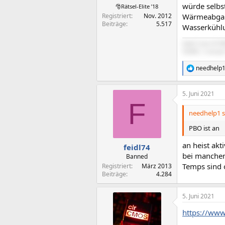
würde selbst
🎅Rätsel-Elite ’18
Registriert
Nov. 2012
Wärmeabgabe
Beiträge
5.517
Wasserkühlu
Intel Core i9 
550W | Corsai
needhelp
R
e
a
5. Juni 2021
k
F
t
i
needhelp1 s
o
n
PBO ist an
e
n
an heist akt
feidl74
:
bei manchen
Banned
Temps sind 
Registriert
März 2013
Beiträge
4.284
5. Juni 2021
https://www