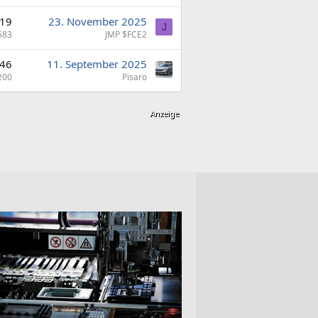
19
23. November 2025
J
583
JMP $FCE2
46
11. September 2025
200
Pisaro