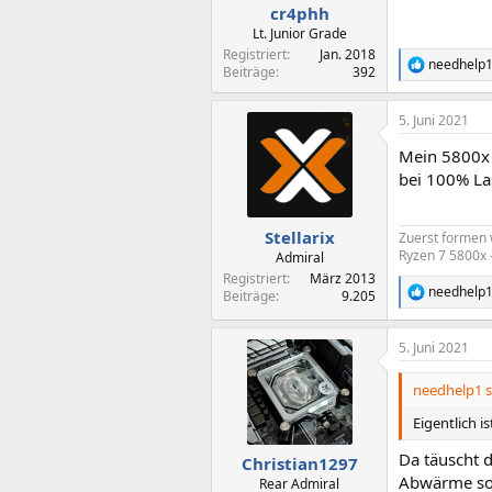
n
cr4phh
:
Lt. Junior Grade
Registriert
Jan. 2018
needhelp
R
Beiträge
392
e
a
5. Juni 2021
k
t
Mein 5800x 
i
o
bei 100% Las
n
e
n
Stellarix
Zuerst formen
:
Ryzen 7 5800x 
Admiral
Registriert
März 2013
needhelp
Beiträge
9.205
R
e
a
5. Juni 2021
k
t
i
needhelp1 s
o
n
Eigentlich 
e
n
Da täuscht 
Christian1297
:
Abwärme so P
Rear Admiral