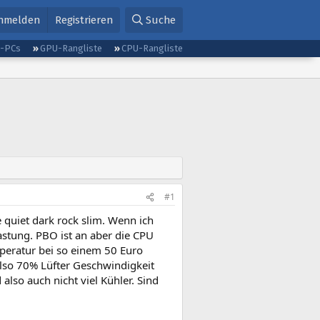
nmelden
Registrieren
Suche
g-PCs
GPU-Rangliste
CPU-Rangliste
#1
 quiet dark rock slim. Wenn ich
astung. PBO ist an aber die CPU
mperatur bei so einem 50 Euro
lso 70% Lüfter Geschwindigkeit
lso auch nicht viel Kühler. Sind