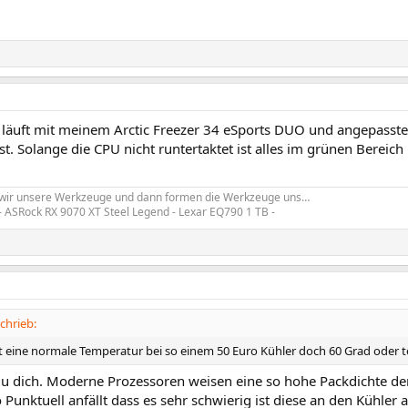
1
läuft mit meinem Arctic Freezer 34 eSports DUO und angepasste
t. Solange die CPU nicht runtertaktet ist alles im grünen Bereich 
 wir unsere Werkzeuge und dann formen die Werkzeuge uns…
- ASRock RX 9070 XT Steel Legend - Lexar EQ790 1 TB -
1
chrieb:
ist eine normale Temperatur bei so einem 50 Euro Kühler doch 60 Grad oder 
du dich. Moderne Prozessoren weisen eine so hohe Packdichte der
unktuell anfällt dass es sehr schwierig ist diese an den Kühler