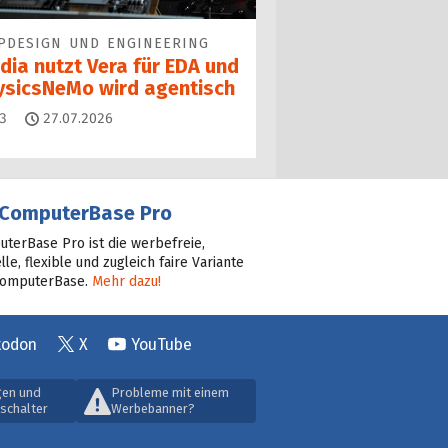
PDESIGN UND ENGINEERING
dia nutzt Vera für EDA und
ysicsNeMo wird agentisch
Kommentare
3
27.07.2026
ComputerBase Pro
terBase Pro ist die werbefreie,
lle, flexible und zugleich faire Variante
ComputerBase.
Mehr dazu!
todon
X
YouTube
gen und
Probleme mit einem
schalter
Werbebanner?