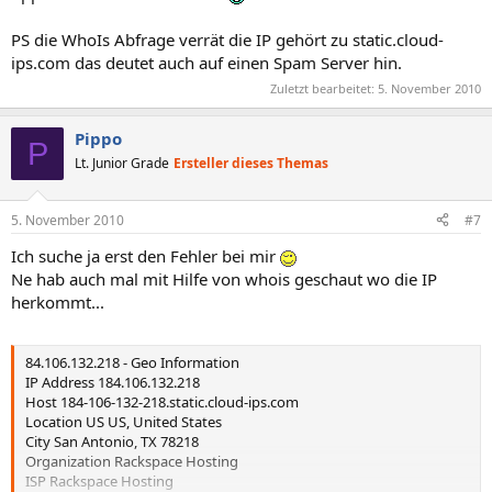
PS die WhoIs Abfrage verrät die IP gehört zu static.cloud-
ips.com das deutet auch auf einen Spam Server hin.
Zuletzt bearbeitet:
5. November 2010
Pippo
P
Lt. Junior Grade
Ersteller dieses Themas
5. November 2010
#7
Ich suche ja erst den Fehler bei mir
Ne hab auch mal mit Hilfe von whois geschaut wo die IP
herkommt...
84.106.132.218 - Geo Information
IP Address 184.106.132.218
Host 184-106-132-218.static.cloud-ips.com
Location US US, United States
City San Antonio, TX 78218
Organization Rackspace Hosting
ISP Rackspace Hosting