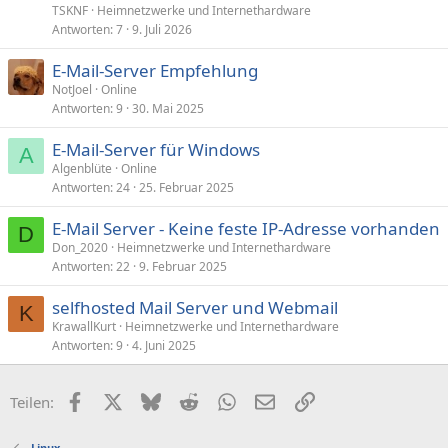
TSKNF
Heimnetzwerke und Internethardware
Antworten
7
9. Juli 2026
E-Mail-Server Empfehlung
NotJoel
Online
Antworten
9
30. Mai 2025
E-Mail-Server für Windows
A
Algenblüte
Online
Antworten
24
25. Februar 2025
E-Mail Server - Keine feste IP-Adresse vorhanden
D
Don_2020
Heimnetzwerke und Internethardware
Antworten
22
9. Februar 2025
selfhosted Mail Server und Webmail
K
KrawallKurt
Heimnetzwerke und Internethardware
Antworten
9
4. Juni 2025
Facebook
X (Twitter)
Bluesky
Reddit
WhatsApp
E-Mail
Link
Teilen:
Linux