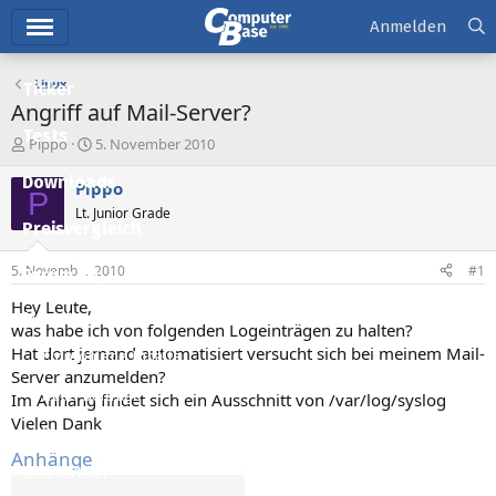
Hauptmenü
Anmelden
Linux
Ticker
Angriff auf Mail-Server?
Tests
E
E
Pippo
5. November 2010
r
r
Downloads
s
s
Pippo
P
t
t
Lt. Junior Grade
e
e
Preisvergleich
l
l
l
l
5. November 2010
#1
Forum
e
t
r
a
Hey Leute,
Aktuelles
m
was habe ich von folgenden Logeinträgen zu halten?
Hat dort jemand automatisiert versucht sich bei meinem Mail-
Empfohlene Inhalte
Server anzumelden?
Neue Beiträge
Im Anhang findet sich ein Ausschnitt von /var/log/syslog
Vielen Dank
Neueste Aktivitäten
Anhänge
Leserartikel