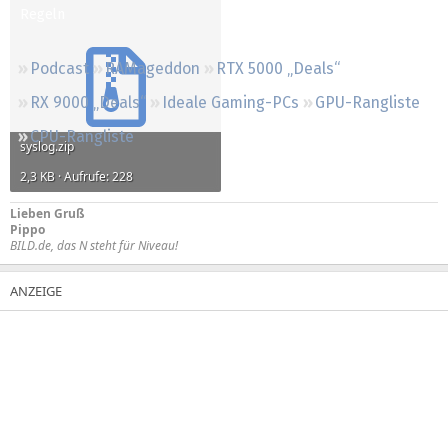
Regeln
Podcast
RAMageddon
RTX 5000 „Deals“
RX 9000 „Deals“
Ideale Gaming-PCs
GPU-Rangliste
CPU-Rangliste
syslog.zip
2,3 KB · Aufrufe: 228
Lieben Gruß
Pippo
BILD.de, das N steht für Niveau!