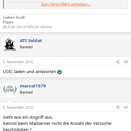
AS Number AS19994 Rackspace Hosting
Zum Vergrößern anklicken....
Latitude 29°48'89" North
Longitude 98°39'87" West
Lieben Gruß
Distance 10024.03 km (6228.64 miles)
Pippo
BILD.de, das N steht für Niveau!
ATI Soldat
Banned
5. November 2010
#8
LOIC laden und antworten
marcol1979
Banned
5. November 2010
#9
Sieht wie ein Angriff aus.
Kannst beim Mailserver nicht die Anzahl der Versuche
beschränken ?