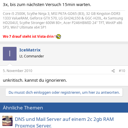
3x, bis zum nächsten Versuch 15min warten.
Core i5 2500K, Scythe Ninja 3, MSI P67A-GD65 (B3), 32 GB Kingston DDR3
1333 ValueRAM, Geforce GTX 570, LG GH24LS50 & GGC-H20L, 4x Samsung
HD204UI, Scythe Stronger 600W 80+, Acer P246HBMID 24" TFT, WinXP x86
SP3, Win7 Ultimate x64 SP1
Wo 7 drauf steht ist Vista drin !
IceMatrix
I
Lt. Commander
5. November 2010
#10
unkritisch. kannst du ignorieren.
Du musst dich einloggen oder registrieren, um hier zu antworten.
Ähnliche Themen
DNS und Mail Server auf einem 2c 2gb RAM
Proxmox Server.