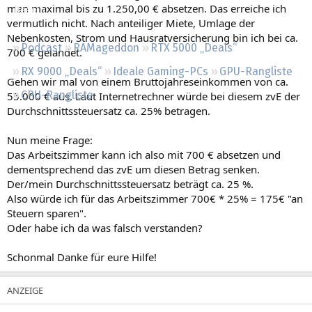
man maximal bis zu 1.250,00 € absetzen. Das erreiche ich
Regeln
vermutlich nicht. Nach anteiliger Miete, Umlage der
Nebenkosten, Strom und Hausratversicherung bin ich bei ca.
Podcast
RAMageddon
RTX 5000 „Deals“
700 € gelandet.
RX 9000 „Deals“
Ideale Gaming-PCs
GPU-Rangliste
Gehen wir mal von einem Bruttojahreseinkommen von ca.
CPU-Rangliste
55.000 € aus. Laut Internetrechner würde bei diesem zvE der
Durchschnittssteuersatz ca. 25% betragen.
Nun meine Frage:
Das Arbeitszimmer kann ich also mit 700 € absetzen und
dementsprechend das zvE um diesen Betrag senken.
Der/mein Durchschnittssteuersatz beträgt ca. 25 %.
Also würde ich für das Arbeitszimmer 700€ * 25% = 175€ "an
Steuern sparen".
Oder habe ich da was falsch verstanden?
Schonmal Danke für eure Hilfe!