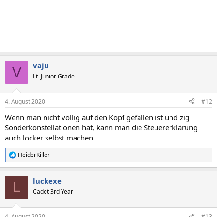
vaju
V
Lt. Junior Grade
4. August 2020
#12
Wenn man nicht völlig auf den Kopf gefallen ist und zig
Sonderkonstellationen hat, kann man die Steuererklärung
auch locker selbst machen.
HeiderKiller
R
e
a
luckexe
k
L
t
Cadet 3rd Year
i
o
n
4. August 2020
#13