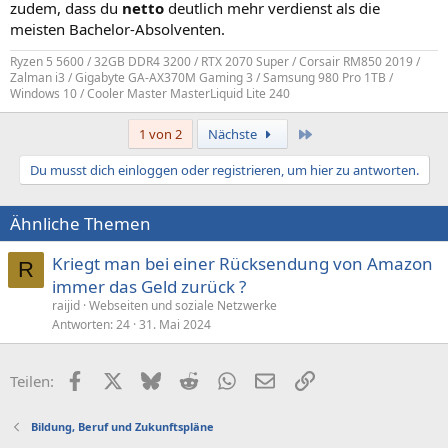
zudem, dass du
netto
deutlich mehr verdienst als die
meisten Bachelor-Absolventen.
Ryzen 5 5600 / 32GB DDR4 3200 / RTX 2070 Super / Corsair RM850 2019 /
Zalman i3 / Gigabyte GA-AX370M Gaming 3 / Samsung 980 Pro 1TB /
Windows 10 / Cooler Master MasterLiquid Lite 240
Letzte
1 von 2
Nächste
Du musst dich einloggen oder registrieren, um hier zu antworten.
Ähnliche Themen
Kriegt man bei einer Rücksendung von Amazon
R
immer das Geld zurück ?
raijid
Webseiten und soziale Netzwerke
Antworten
24
31. Mai 2024
Facebook
X (Twitter)
Bluesky
Reddit
WhatsApp
E-Mail
Link
Teilen:
Bildung, Beruf und Zukunftspläne