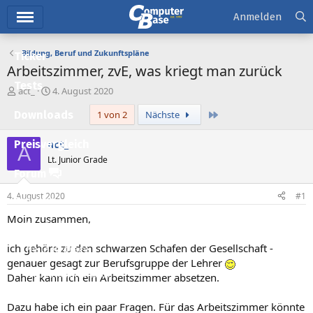
Hauptmenü
Anmelden
Bildung, Beruf und Zukunftspläne
Ticker
Arbeitszimmer, zvE, was kriegt man zurück
Tests
E
E
act_
4. August 2020
r
r
Letzte
Downloads
1 von 2
Nächste
s
s
t
t
e
e
act_
Preisvergleich
A
l
l
Lt. Junior Grade
l
l
Forum
e
t
r
a
4. August 2020
#1
Aktuelles
m
Moin zusammen,
Empfohlene Inhalte
ich gehöre zu den schwarzen Schafen der Gesellschaft -
Neue Beiträge
genauer gesagt zur Berufsgruppe der Lehrer
Neueste Aktivitäten
Daher kann ich ein Arbeitszimmer absetzen.
Leserartikel
Dazu habe ich ein paar Fragen. Für das Arbeitszimmer könnte