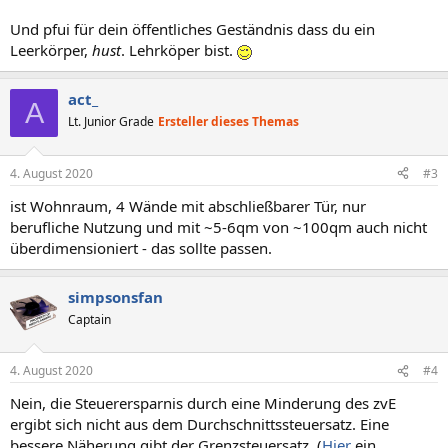
Und pfui für dein öffentliches Geständnis dass du ein
Leerkörper,
hust
. Lehrköper bist.
act_
A
Lt. Junior Grade
Ersteller dieses Themas
4. August 2020
#3
ist Wohnraum, 4 Wände mit abschließbarer Tür, nur
berufliche Nutzung und mit ~5-6qm von ~100qm auch nicht
überdimensioniert - das sollte passen.
simpsonsfan
Captain
4. August 2020
#4
Nein, die Steuerersparnis durch eine Minderung des zvE
ergibt sich nicht aus dem Durchschnittssteuersatz. Eine
bessere Näherung gibt der Grenzsteuersatz. (
Hier
ein