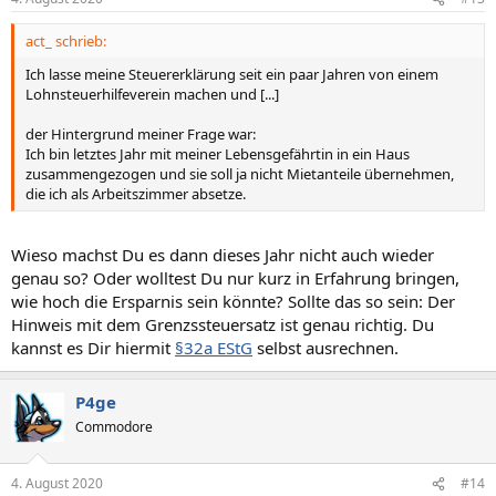
e
n
act_ schrieb:
:
Ich lasse meine Steuererklärung seit ein paar Jahren von einem
Lohnsteuerhilfeverein machen und [...]
der Hintergrund meiner Frage war:
Ich bin letztes Jahr mit meiner Lebensgefährtin in ein Haus
zusammengezogen und sie soll ja nicht Mietanteile übernehmen,
die ich als Arbeitszimmer absetze.
Wieso machst Du es dann dieses Jahr nicht auch wieder
genau so? Oder wolltest Du nur kurz in Erfahrung bringen,
wie hoch die Ersparnis sein könnte? Sollte das so sein: Der
Hinweis mit dem Grenzssteuersatz ist genau richtig. Du
kannst es Dir hiermit
§32a EStG
selbst ausrechnen.
P4ge
Commodore
4. August 2020
#14