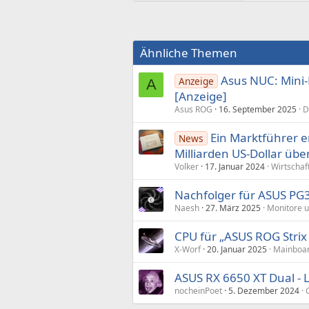
Ähnliche Themen
Asus NUC: Mini-P
Anzeige
A
[Anzeige]
Asus ROG
16. September 2025
D
Ein Marktführer en
News
Milliarden US-Dollar ü
Volker
17. Januar 2024
Wirtschaf
Nachfolger für ASUS PG
Naesh
27. März 2025
Monitore u
CPU für „ASUS ROG Strix
X-Worf
20. Januar 2025
Mainboar
ASUS RX 6650 XT Dual - L
nocheinPoet
5. Dezember 2024