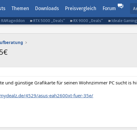
sts
Themen
Downloads
Preisvergleich
Forum
A
RAMageddon
RTX 5000 „Deals“
RX 9000 „Deals“
Ideale Gamin
aufberatung
5€
e und günstige Grafikarte für seinen Wohnzimmer PC sucht is hie
mydealz.de/4529/asus-eah2600xt-fuer-35e/