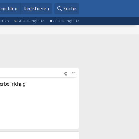
nmelden
Registrieren
Suche
g-PCs
GPU-Rangliste
CPU-Rangliste
#1
rbei richtig: