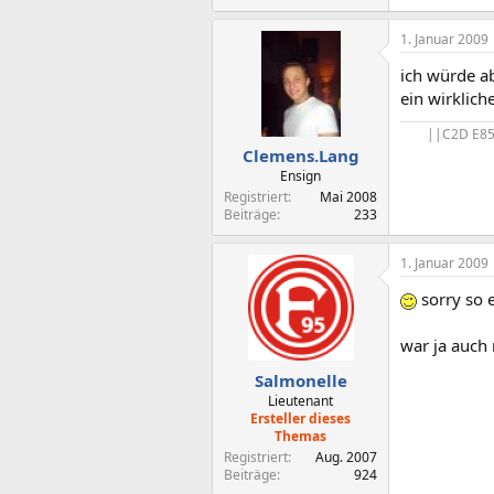
1. Januar 2009
ich würde ab
ein wirklic
||C2D E85
Clemens.Lang
Ensign
Registriert
Mai 2008
Beiträge
233
1. Januar 2009
sorry so 
war ja auch 
Salmonelle
Lieutenant
Ersteller dieses
Themas
Registriert
Aug. 2007
Beiträge
924