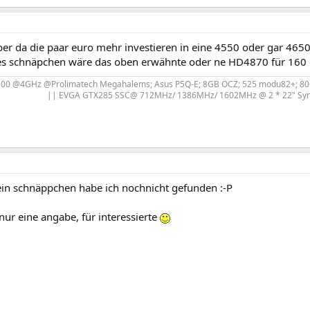
er da die paar euro mehr investieren in eine 4550 oder gar 4650.
hes schnäpchen wäre das oben erwähnte oder ne HD4870 für 160
00 @4GHz @Prolimatech Megahalems; Asus P5Q-E; 8GB OCZ; 525 modu82+; 80Gb 
|| EVGA GTX285 SSC@ 712MHz/ 1386MHz/ 1602MHz @ 2 * 22" Syn
ein schnäppchen habe ich nochnicht gefunden :-P
nur eine angabe, für interessierte