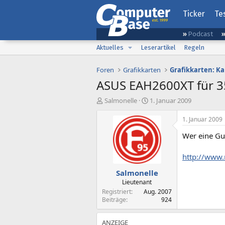
Ticker
Te
Podcast
Aktuelles
Leserartikel
Regeln
Foren
Grafikkarten
Grafikkarten: K
ASUS EAH2600XT für 3
E
E
Salmonelle
1. Januar 2009
r
r
s
s
1. Januar 2009
t
t
Wer eine Gut
e
e
l
l
l
l
http://www.
e
t
Salmonelle
r
a
m
Lieutenant
Registriert
Aug. 2007
Beiträge
924