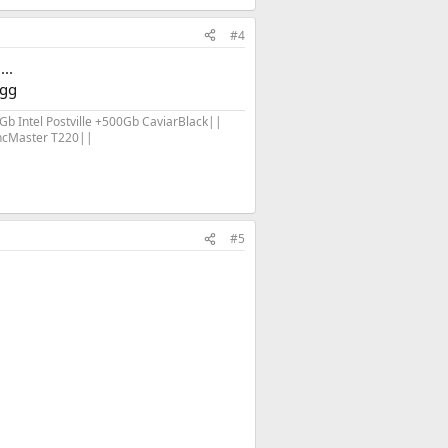
#4
..
 gg
Intel Postville +500Gb CaviarBlack||
cMaster T220||​
#5