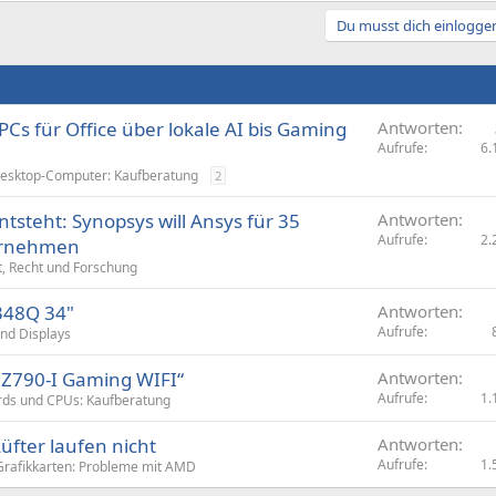
Du musst dich einloggen
Cs für Office über lokale AI bis Gaming
Antworten
Aufrufe
6.
esktop-Computer: Kaufberatung
2
tsteht: Synopsys will Ansys für 35
Antworten
Aufrufe
2.
bernehmen
t, Recht und Forschung
348Q 34"
Antworten
Aufrufe
nd Displays
 Z790-I Gaming WIFI“
Antworten
Aufrufe
1.
ds und CPUs: Kaufberatung
üfter laufen nicht
Antworten
Aufrufe
1.
Grafikkarten: Probleme mit AMD