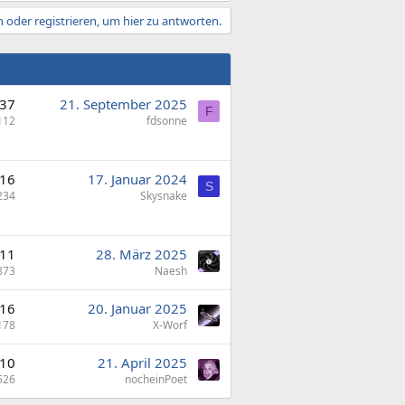
 oder registrieren, um hier zu antworten.
37
21. September 2025
F
112
fdsonne
16
17. Januar 2024
S
234
Skysnake
11
28. März 2025
873
Naesh
16
20. Januar 2025
178
X-Worf
10
21. April 2025
526
nocheinPoet