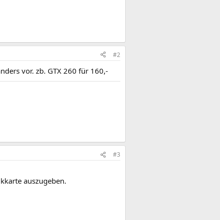
#2
nders vor. zb. GTX 260 für 160,-
#3
fikkarte auszugeben.