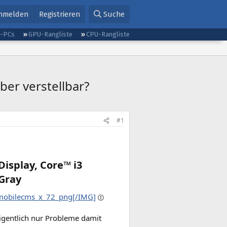
nmelden
Registrieren
Suche
g-PCs
GPU-Rangliste
CPU-Rangliste
ber verstellbar?
#1
Display, Core™ i3
Gray​
/mobilecms_x_72_png[/IMG]
eigentlich nur Probleme damit