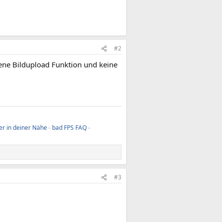
#2
ene Bildupload Funktion und keine
er in deiner Nähe
-
bad FPS FAQ
-
#3