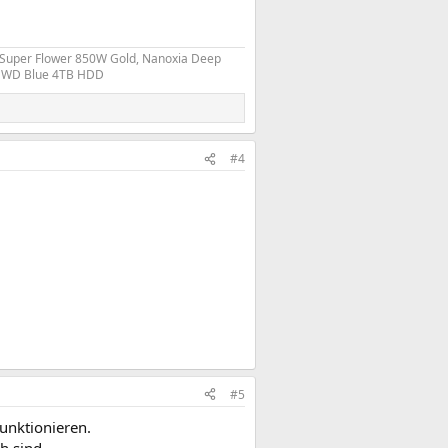
 Super Flower 850W Gold, Nanoxia Deep
D, WD Blue 4TB HDD
#4
#5
funktionieren.
h sind.