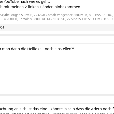
ei YouTube nach wie es geht.
ch mit meinen 2 linken Händen hinbekommen.
, Scythe Mugen 5 Rev. B, 2x32GB Corsair Vengeance 3600MHz, MSI B550-A PRO,
2 RTX 2080 Ti, Corsair MP600 PRO M.2 1TB SSD, 2x SP A55 1TB SSD +2x 2TB SS
001
man dann die Helligkeit noch einstellen?!
chtung an sich ist das eine - könnte ja sein dass die Adern noch 
r den Inhalt sind das andere - könnte ja sein, dass die Adern durc