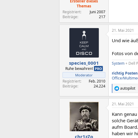
Ersteller dieses
Themas
Registriert
Juni 2007
Beiträge
217
21. Mai 2021
Und wie äuß
Fotos von 
species_0001
System
+ Dell 
Ruhe bewahren!
PRO
richtig Posten
Moderator
Office/Multime
Registriert
Feb. 2010
Beiträge
24.224
autopilot
R
e
a
21. Mai 2021
k
t
Kann genau s
i
o
solche Gerä
n
aufm Board. 
e
haben wir h
n
chr1zZo