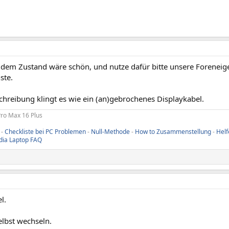
n dem Zustand wäre schön, und nutze dafür bitte unsere Foreneig
ste.
chreibung klingt es wie ein (an)gebrochenes Displaykabel.
Pro Max 16 Plus
-
Checkliste bei PC Problemen
-
Null-Methode
-
How to Zusammenstellung
-
Helf
dia Laptop FAQ
l.
lbst wechseln.