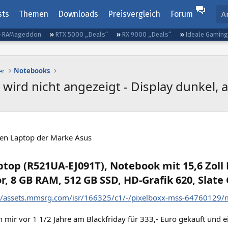
sts
Themen
Downloads
Preisvergleich
Forum
A
RAMageddon
RTX 5000 „Deals“
RX 9000 „Deals“
Ideale Gamin
er
Notebooks
wird nicht angezeigt - Display dunkel, a
nen Laptop der Marke Asus
top (R521UA-EJ091T), Notebook mit 15,6 Zoll 
r, 8 GB RAM, 512 GB SSD, HD-Grafik 620, Slate 
://assets.mmsrg.com/isr/166325/c1/-/pixelboxx-mss-64760129
 mir vor 1 1/2 Jahre am Blackfriday für 333,- Euro gekauft und 