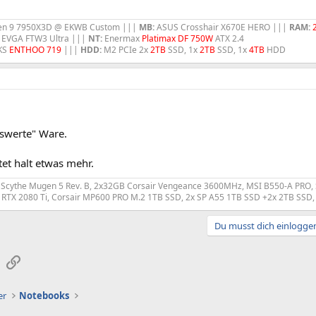
n 9 7950X3D @ EKWB Custom |||
MB:
ASUS Crosshair X670E HERO |||
RAM:
EVGA FTW3 Ultra |||
NT:
Enermax
Platimax DF 750W
ATX 2.4
KS
ENTHOO 719
|||
HDD:
M2 PCIe 2x
2TB
SSD, 1x
2TB
SSD, 1x
4TB
HDD
eiswerte" Ware.
tet halt etwas mehr.
, Scythe Mugen 5 Rev. B, 2x32GB Corsair Vengeance 3600MHz, MSI B550-A PRO,
2 RTX 2080 Ti, Corsair MP600 PRO M.2 1TB SSD, 2x SP A55 1TB SSD +2x 2TB SS
Du musst dich einloggen
sApp
E-Mail
Link
er
Notebooks