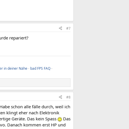
#7
rde repariert?
er in deiner Nähe
-
bad FPS FAQ
-
#8
abe schon alle fälle durch, weil ich
n klingt eher nach Elektronik
ertige Geräte. Das kein Spass
Das
Lenovo. Danach kommen erst HP und