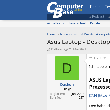
Ticker
Te
Podcast
Aktuelles
Leserartikel
Regeln
Foren
Notebooks und Desktop-Comput
Asus Laptop - Desktop 
E
E
Dathon
21. Mai 2021
r
r
s
s
21. Mai 2021
t
t
D
Ich habe ei
e
e
l
l
l
l
ASUS Lap
e
t
Dathon
r
a
Prozesso
m
Ensign
Registriert
Juni 2007
[IMG]https
Beiträge
217
Den habe ich