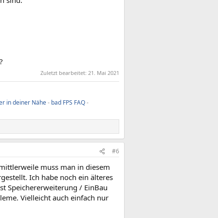
?
Zuletzt bearbeitet:
21. Mai 2021
er in deiner Nähe
-
bad FPS FAQ
-
#6
d mittlerweile muss man in diesem
estellt. Ich habe noch ein älteres
bst Speichererweiterung / EinBau
eme. Vielleicht auch einfach nur