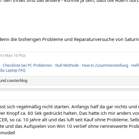
enn die bisherigen Probleme und Reparaturversuche von Saturn
Pro Max 16 Plus
-
Checkliste bei PC Problemen
-
Null-Methode
-
How to Zusammenstellung
-
Helf
dia Laptop FAQ
und
coasterblog
sst sich regelmäßig nicht starten. Anfangs half da gar nichts un
er Knopf ca. 60 Sek gedrückt halten. Das hatte ich mir anders vorg
ER, so ca. 10 Jahre alt und das luft seit Kauf ohne Probleme. Sel
te und das Aufspielen von Win 10 verlief ohne nenneswerte Probl
smodell