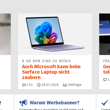
8 GB RAM SIND ZU WENIG
FR
Auch Microsoft kann beim
Ge
Surface Laptop nicht
to
zaubern
1
Kommentare
133
28.07.2026
Umfrage
Warum Werbebanner?
!