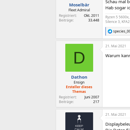
Schau mal b
n
Moselbär
Hab sogar i
:
Fleet Admiral
Registriert
Okt. 2011
Ryzen 5 5600x
Beiträge
33.448
Silence 3, KFA
species_0
R
e
a
21. Mai 2021
k
D
t
Warum kann 
i
o
n
e
n
Dathon
:
Ensign
Ersteller dieses
Themas
Registriert
Juni 2007
Beiträge
217
21. Mai 2021
Displaybeleu
Die Daten fü