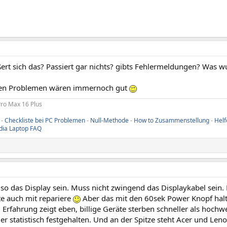
ert sich das? Passiert gar nichts? gibts Fehlermeldungen? Was wu
den Problemen wären immernoch gut
Pro Max 16 Plus
-
Checkliste bei PC Problemen
-
Null-Methode
-
How to Zusammenstellung
-
Helf
dia Laptop FAQ
o das Display sein. Muss nicht zwingend das Displaykabel sein. H
te auch mit repariere
Aber das mit den 60sek Power Knopf halte
Erfahrung zeigt eben, billige Geräte sterben schneller als hochw
ier statistisch festgehalten. Und an der Spitze steht Acer und 