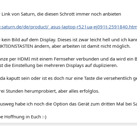
 Link von Saturn, die diesen Schrott immer noch anbieten
.saturn.de/de/product/_asus-laptop-r521ua-ej091t-2591840.htm
 kein Bild auf dem Display. Dieses ist zwar leicht hell und ich kan
TIONSTASTEN ändern, aber arbeiten ist damit nicht möglich.
nze per HDMI mit einem Fernseher verbunden und da wird ein Bi
ist die Einstellung bei mehreren Displays auf duplizieren.
a kaputt sein oder ist es doch nur eine Taste die versehentlich 
rei Stunden herumprobiert, aber alles erfolglos.
Ausweg habe ich noch die Option das Gerät zum dritten Mal bei Sa
e Hoffnung in Euch :-)