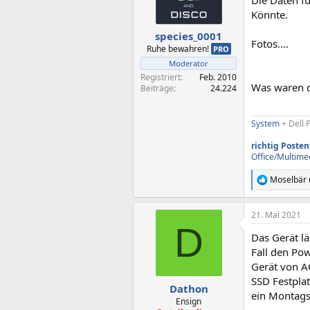
Könnte.
species_0001
Fotos....
Ruhe bewahren!
PRO
Moderator
Registriert
Feb. 2010
Was waren d
Beiträge
24.224
System
+ Dell 
richtig Posten
Office/Multime
Moselbär
R
e
a
21. Mai 2021
k
D
t
Das Gerät lä
i
o
Fall den Pow
n
Gerät von AC
e
SSD Festplat
n
Dathon
ein Montag
:
Ensign