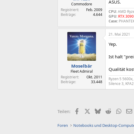
ASUS.
:
Commodore
Registriert
Feb. 2009
CPU:
AMD Ryze
Beiträge
4.644
GPU:
RTX 3090
Case:
PHANTE
21. Mai 2021
Yep.
Ist halt "pr
Moselbär
Qualität kos
Fleet Admiral
Registriert
Okt. 2011
Ryzen 5 5600x
Beiträge
33.448
Silence 3, KFA
Facebook
X (Twitter)
Bluesky
Reddit
What
Teilen:
Foren
Notebooks und Desktop-Comput