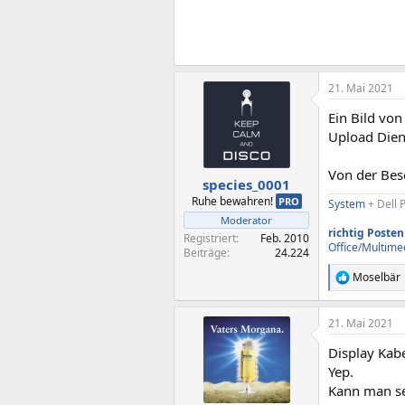
21. Mai 2021
Ein Bild vo
Upload Dien
Von der Bes
species_0001
Ruhe bewahren!
PRO
System
+ Dell 
Moderator
richtig Posten
Registriert
Feb. 2010
Office/Multime
Beiträge
24.224
Moselbär
R
e
a
21. Mai 2021
k
t
Display Kabe
i
o
Yep.
n
Kann man se
e