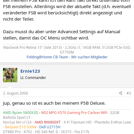
Bei meinem P5B kann ich den Ram Takt direkt unterhalb vom
FSB einstellen. Allerdings wird der aktuelle Takt (d.h. eventuell
veränderter FSB wird berücksichtigt) direkt angezeigt und
nicht der Teiler.
Dazu musst du aber unter Advanced Settings auf Manual
stellen, damit das OC Menü sichtbar wird.
Macbook Pro Retina 15" (late 2013) - 2,3Ghz i7, 16GB RAM, 512GB PCIe-SSD,
GT750M​
Folding@Home CB-Team - Wir suchen Mitglieder
Ernie123
Lt. Commander
2. August 2008
#3
Jup, genau so ist es auch bei meinem P5B Deluxe.
AMD Ryzen 5800X3D
-
MSI MPG X570 Gaming Pro Carbon Wifi
- 32GB
Ballistix Sport LT -
Noctua NH-U12A
-
AMD RX6800XT
- X-Fi Titanium HD - Phanteks Enthoo Luxe
-
BeQuiet E10 500W
-
Dell U2715H
DT880 Pro - K702 - HD 540 Ref. II - SE315 - Fiio E17k