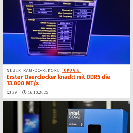
NEUER RAM-OC-REKORD
UPDATE
Erster Overclocker knackt mit DDR5 die
13.000 MT/s
Kommentare
39
16.10.2025