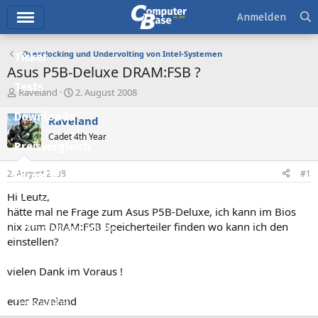
Hauptmenü
Anmelden
Overclocking und Undervolting von Intel-Systemen
Ticker
Asus P5B-Deluxe DRAM:FSB ?
Tests
E
E
Raveland
2. August 2008
r
r
Downloads
s
s
Raveland
t
t
Cadet 4th Year
e
e
Preisvergleich
l
l
l
l
2. August 2008
#1
Forum
e
t
r
a
Hi Leutz,
Aktuelles
m
hätte mal ne Frage zum Asus P5B-Deluxe, ich kann im Bios
nix zum DRAM:FSB Speicherteiler finden wo kann ich den
Empfohlene Inhalte
einstellen?
Neue Beiträge
vielen Dank im Voraus !
Neueste Aktivitäten
euer Raveland
Leserartikel