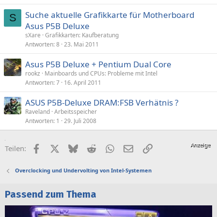
Suche aktuelle Grafikkarte für Motherboard
S
Asus P5B Deluxe
sXare
Grafikkarten: Kaufberatung
Antworten
8
23. Mai 2011
Asus P5B Deluxe + Pentium Dual Core
rookz
Mainboards und CPUs: Probleme mit Intel
Antworten
7
16. April 2011
ASUS P5B-Deluxe DRAM:FSB Verhätnis ?
Raveland
Arbeitsspeicher
Antworten
1
29. Juli 2008
Facebook
X (Twitter)
Bluesky
Reddit
WhatsApp
E-Mail
Link
Teilen:
Overclocking und Undervolting von Intel-Systemen
Passend zum Thema