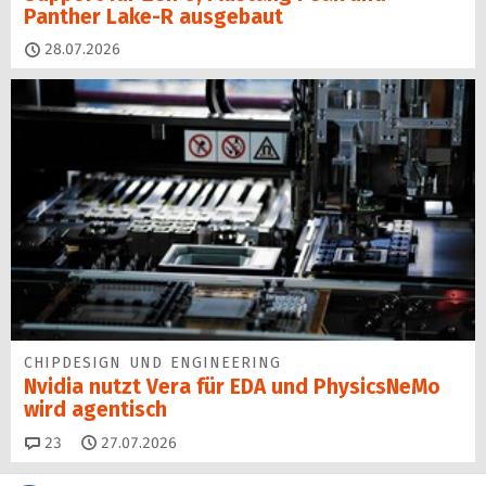
Panther Lake-R ausgebaut
28.07.2026
CHIPDESIGN UND ENGINEERING
Nvidia nutzt Vera für EDA und PhysicsNeMo
wird agentisch
Kommentare
23
27.07.2026