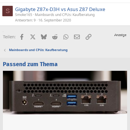
Gigabyte Z87x-D3H vs Asus Z87 Deluxe
S
Smoke165
Mainboards und CPUs: Kaufberatung
Antworten
9
16. September 2020
Facebook
X (Twitter)
Bluesky
Reddit
WhatsApp
E-Mail
Link
Teilen:
Mainboards und CPUs: Kaufberatung
Passend zum Thema