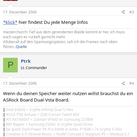
17. Dezember 2006
#3
*klick*
hier findest Du jede Menge Infos
masterchorch: Tief aus dem gerenderten Walde kommt er her, ich muss
euch sagen es ruckelt garnicht mehr.
Allüberall auf den Spannungsspitzen, sah ich die Frames nach oben
flitzen...
Quelle
Ptrk
P
Lt. Commander
17. Dezember 2006
#4
Wenn du deinen Speicher weiter nutzen willst brauchst du ein
ASRock Board Dual-Vsta Board.
|
Intel E6600 + Scythe Infinity Dual S-Flex
|
ASUS P5B Deluxe + 2GB Corsair TwinX 800
|
ATi AX1900XT + Zalman VF900 on Samsung 225BW
|
WD Raptor + Samsung 2504C in Scythe Quiet Drive
|
be quiet! Dark Power P6 Pro 600W in Antec P180B + 7x Scythe S-Flex
|
Creative X-Fi Xtreme Music + Teufel Concept E Magnum PE + Medusa 5.1