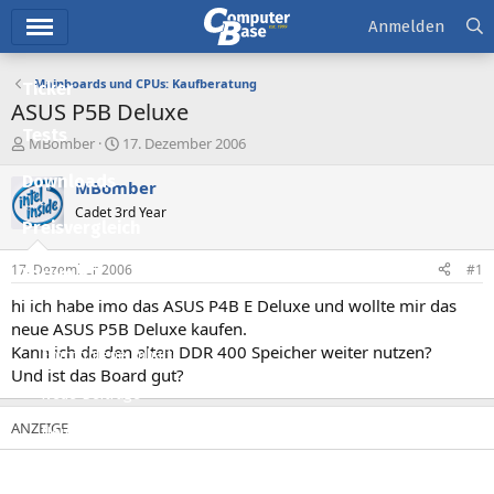
Hauptmenü
Anmelden
Mainboards und CPUs: Kaufberatung
Ticker
ASUS P5B Deluxe
Tests
E
E
MBomber
17. Dezember 2006
r
r
Downloads
s
s
MBomber
t
t
Cadet 3rd Year
e
e
Preisvergleich
l
l
l
l
17. Dezember 2006
#1
Forum
e
t
r
a
hi ich habe imo das ASUS P4B E Deluxe und wollte mir das
Aktuelles
m
neue ASUS P5B Deluxe kaufen.
Kann ich da den alten DDR 400 Speicher weiter nutzen?
Empfohlene Inhalte
Und ist das Board gut?
Neue Beiträge
Neueste Aktivitäten
Leserartikel