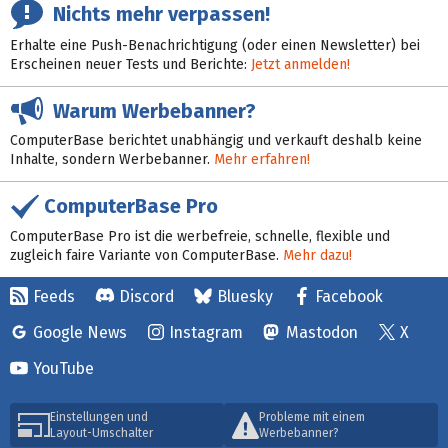
Nichts mehr verpassen!
Erhalte eine Push-Benachrichtigung (oder einen Newsletter) bei
Erscheinen neuer Tests und Berichte:
Jetzt anmelden!
Warum Werbebanner?
ComputerBase berichtet unabhängig und verkauft deshalb keine
Inhalte, sondern Werbebanner.
Mehr erfahren!
ComputerBase Pro
ComputerBase Pro ist die werbefreie, schnelle, flexible und
zugleich faire Variante von ComputerBase.
Mehr dazu!
Feeds
Discord
Bluesky
Facebook
Google News
Instagram
Mastodon
X
YouTube
Einstellungen und
Probleme mit einem
Layout-Umschalter
Werbebanner?