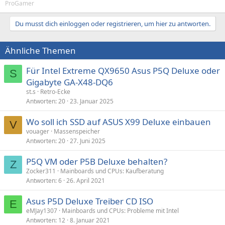
ProGamer
Du musst dich einloggen oder registrieren, um hier zu antworten.
Ähnliche Themen
Für Intel Extreme QX9650 Asus P5Q Deluxe oder
S
Gigabyte GA-X48-DQ6
st.s
Retro-Ecke
Antworten
20
23. Januar 2025
Wo soll ich SSD auf ASUS X99 Deluxe einbauen
V
vouager
Massenspeicher
Antworten
20
27. Juni 2025
P5Q VM oder P5B Deluxe behalten?
Z
Zocker311
Mainboards und CPUs: Kaufberatung
Antworten
6
26. April 2021
Asus P5D Deluxe Treiber CD ISO
E
eMJay1307
Mainboards und CPUs: Probleme mit Intel
Antworten
12
8. Januar 2021