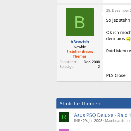
28. Dezember 
B
So jez steh
Ok ich möch
dem bios
b3nwish
Newbie
Raid Menü wi
Ersteller dieses
Themas
Registriert
Dez. 2008
Beiträge
2
PLS Close
Ähnliche Themen
Asus P5Q Deluxe - Raid 1
R
R4R
29. Juli 2008
Mainboards und