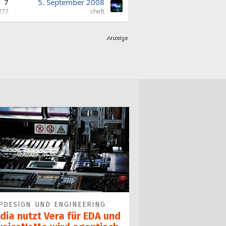
7
5. September 2008
277
cheft
PDESIGN UND ENGINEERING
dia nutzt Vera für EDA und