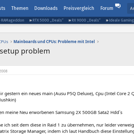
sts
Themen
Downloads
Preisvergleich
Forum
A
RAMageddon
RTX 5000 „Deals“
RX 9000 „Deals“
Ideale Gamin
 CPUs
Mainboards und CPUs: Probleme mit Intel
 setup problem
2008
ir gestern ein neues main (Ausu P5Q Deluxe), Cpu (Intel Core 
ushkin)
n meine Neu erworbenen Samsung 2X 500GB Sata2 Hdd´s
he ich seit dem diese in Raid 1 zu übernehmen, nur leider verwe
atrix Storage Manager, indem ich laut Handbuch diese Einstell