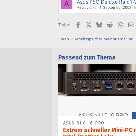
Asus P5Q Deluxe Raid1-W
A
Airwave2k2
4. September 2008
M
Facebook
X (Twitter)
Bluesky
Reddit
What
Teilen:
Foren
Arbeitsspeicher, Mainboards und
Passend zum Thema
ASUS NUC 16 PRO
Extrem schneller Mini-PC 