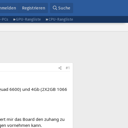
nmelden
Registrieren
Suche
g-PCs
GPU-Rangliste
CPU-Rangliste
#1
2 Quad 6600) und 4Gb (2X2GB 1066
igert mir das Board den zuhang zu
ungen vornehmen kann.