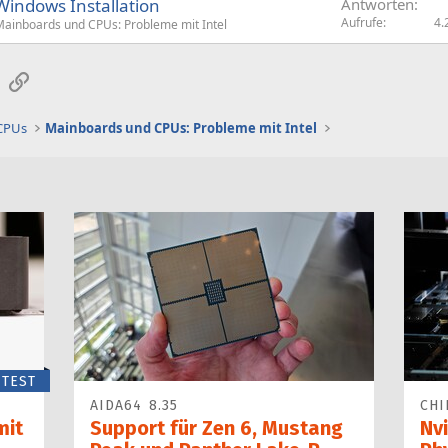
indows Installation
Antworten
Aufrufe
4.
ainboards und CPUs: Probleme mit Intel
sApp
E-Mail
Link
 CPUs
Mainboards und CPUs: Probleme mit Intel
TEST
AIDA64 8.35
CHI
mit
Support für Zen 6, Mustang
Nvi