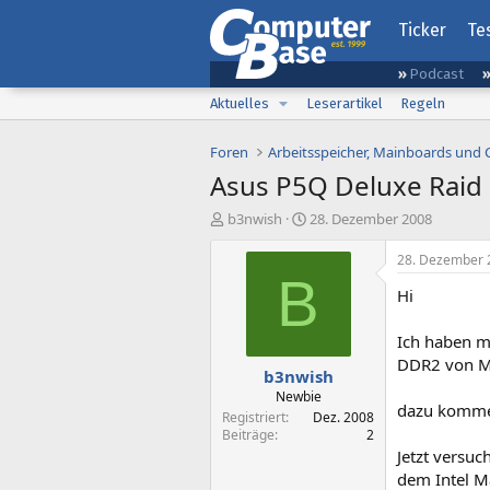
Ticker
Te
Podcast
Aktuelles
Leserartikel
Regeln
Foren
Arbeitsspeicher, Mainboards und
Asus P5Q Deluxe Raid
E
E
b3nwish
28. Dezember 2008
r
r
s
s
28. Dezember 
t
t
B
Hi
e
e
l
l
l
l
Ich haben m
e
t
DDR2 von M
b3nwish
r
a
m
Newbie
dazu komme
Registriert
Dez. 2008
Beiträge
2
Jetzt versuc
dem Intel M