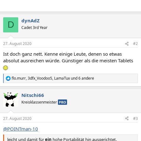
dynAdZ
D
Cadet 3rd Year
27. August 2020
#2
Ist doch ganz nett. Kenne einige Leute, denen so etwas
absolut ausreichen würde. Günstiger als die meisten Tablets
flo.murr
,
3dfx_Voodoo5
,
LamaTux
und 6 andere
R
e
a
Nitschi66
k
t
Kreisklassenmeister
PRO
i
o
n
27. August 2020
#3
e
n
@POINTman-10
:
leicht und damit für
ein
hohe Portabilität hin ausgerichtet.