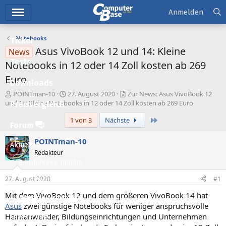
Hauptmenü
Anmelden
Notebooks
Ticker
Asus VivoBook 12 und 14: Kleine
News
Tests
Notebooks in 12 oder 14 Zoll kosten ab 269
Euro
Downloads
E
E
POINTman-10
27. August 2020
Zur News: Asus VivoBook 12
r
r
und 14: Kleine Notebooks in 12 oder 14 Zoll kosten ab 269 Euro
Preisvergleich
s
s
Letzte
1 von 3
Nächste
t
t
Forum
e
e
l
l
POINTman-10
Aktuelles
l
l
Redakteur
e
t
Empfohlene Inhalte
r
a
m
27. August 2020
#1
Neue Beiträge
Mit dem VivoBook 12 und dem größeren VivoBook 14 hat
Neueste Aktivitäten
Asus
zwei günstige Notebooks für weniger anspruchsvolle
Heimanwender, Bildungseinrichtungen und Unternehmen
Leserartikel