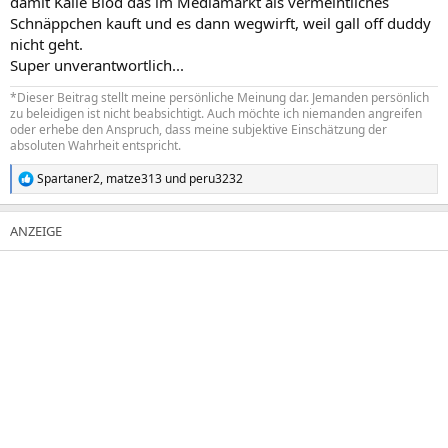
damit Kalle Blöd das im Mediamarkt als vermeintliches
Schnäppchen kauft und es dann wegwirft, weil gall off duddy
nicht geht.
Super unverantwortlich...
*Dieser Beitrag stellt meine persönliche Meinung dar. Jemanden persönlich
zu beleidigen ist nicht beabsichtigt. Auch möchte ich niemanden angreifen
oder erhebe den Anspruch, dass meine subjektive Einschätzung der
absoluten Wahrheit entspricht.
Spartaner2
,
matze313
und
peru3232
R
e
a
k
t
i
o
n
e
n
: