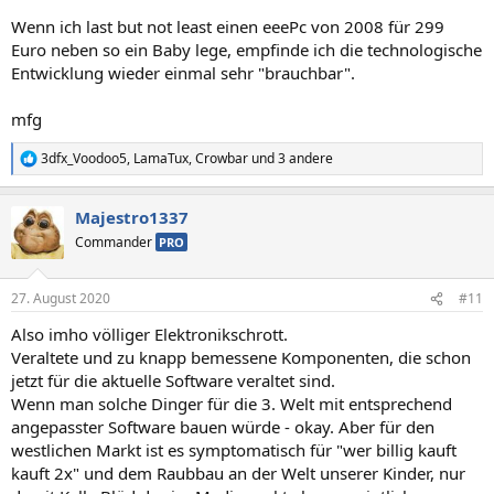
Wenn ich last but not least einen eeePc von 2008 für 299
Euro neben so ein Baby lege, empfinde ich die technologische
Entwicklung wieder einmal sehr "brauchbar".
mfg
3dfx_Voodoo5
,
LamaTux
,
Crowbar
und 3 andere
R
e
a
Majestro1337
k
t
Commander
PRO
i
o
n
27. August 2020
#11
e
n
Also imho völliger Elektronikschrott.
:
Veraltete und zu knapp bemessene Komponenten, die schon
jetzt für die aktuelle Software veraltet sind.
Wenn man solche Dinger für die 3. Welt mit entsprechend
angepasster Software bauen würde - okay. Aber für den
westlichen Markt ist es symptomatisch für "wer billig kauft
kauft 2x" und dem Raubbau an der Welt unserer Kinder, nur