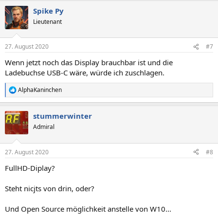
a
Spike Py
k
t
Lieutenant
i
o
n
27. August 2020
#7
e
n
Wenn jetzt noch das Display brauchbar ist und die
:
Ladebuchse USB-C wäre, würde ich zuschlagen.
AlphaKaninchen
R
e
a
stummerwinter
k
t
Admiral
i
o
n
27. August 2020
#8
e
n
FullHD-Diplay?
:
Steht nicjts von drin, oder?
Und Open Source möglichkeit anstelle von W10...