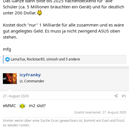
Das Ganze dann bitte bis 2025 flächendeckend für "alle"
Schüler (ca. 5 Millionen bräuchten ein Gerät) und für deutlich
unter 200 Dollar.
Kostet doch "nur" 1 Milliarde für alle zusammen und es wäre
gut angelegtes Geld. Es muss ja nicht zwingend ASUS oben
stehen.
mfg
LamaTux
,
Rockstar85
,
simosh
und 5 andere
R
e
a
icyFranky
k
t
Lt. Commander
i
o
n
27. August 2020
#5
e
n
eMMC
m2 slot?
:
Zuletzt bearbeitet:
27. August 2020
Immer wenn über eine Sache Gras gewachsen ist, kommt ein Esel und frisst
es wieder runter.