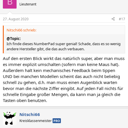
B
t
Lieutenant
i
o
n
27. August 2020
#17
e
n
Nitschi66 schrieb:
:
@Topic:
Ich finde dieses NumberPad super genial! Schade, dass es so wenig
andere Hersteller gibt, die das auch verbauen.
Auf den ersten Blick wirkt das natürlich super, aber man muss
es immer explizit umschalten (sofern man keine Maus hat).
Außerdem halt kein mechanisches Feedback beim tippen
UND bei manchen Modellen scheint das auch nicht beliebig
schnell zu gehen, d.h. man muss einen Augenblick warten
bevor man die nächste Ziffer eingibt. Auf jeden Fall nichts für
schnelle Eingabe großer Mengen, da kann man ja gleich die
Tasten oben benutzen.
Nitschi66
Kreisklassenmeister
PRO