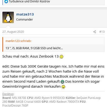
Turbulence
und
Dimitri Kostrov
R
e
a
matze313
k
t
Commander
i
o
n
27. August 2020
#13
e
n
merlin123 schrieb:
:
13 ", i5, 8GB RAM, 512GB SSD und leicht...
Schau mal nach: Asus Zenbook 13
edit: Diese Sub 300€ Geräte taugen nix. Ich hatte mir mal eins
zum Reisen gekauft, nach 2 Wochen hatte ich die Nase voll
und habe mir ein gebrauchtes MacBook während der Reise in
einem Second Hand Laden gekauft
Das konnte ich sogar
Gewinnbringend danach Verkaufen
Desktop
:
Board:
MSi X870E
CPU:
AMD Ryzen 9 9950X3D
Kühler:
beQuiet PureLoop
280
RAM:
64GB Crucial 6400
GPU:
AMD Radeon 7900XTX
PSU
:
FractalDesign 760P