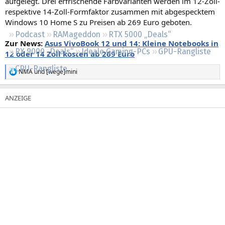
aufgelegt. Drei erfrischende Farbvarianten werden im 12-Zoll-
Regeln
respektive 14-Zoll-Formfaktor zusammen mit abgespecktem
Windows 10 Home S zu Preisen ab 269 Euro geboten.
Podcast
RAMageddon
RTX 5000 „Deals“
Zur News:
Asus VivoBook 12 und 14: Kleine Notebooks in
RX 9000 „Deals“
Ideale Gaming-PCs
GPU-Rangliste
12 oder 14 Zoll kosten ab 269 Euro
CPU-Rangliste
NMA
und
[wege]mini
R
e
a
k
t
i
o
n
e
n
: