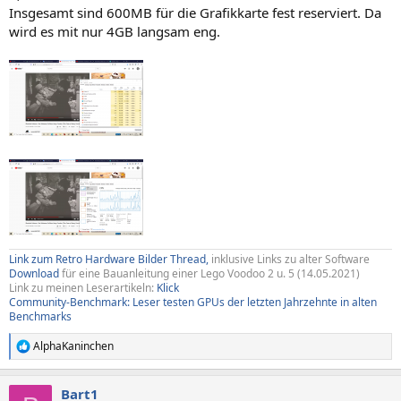
Insgesamt sind 600MB für die Grafikkarte fest reserviert. Da
wird es mit nur 4GB langsam eng.
Link zum Retro Hardware Bilder Thread,
inklusive Links zu alter Software
Download
für eine Bauanleitung einer Lego Voodoo 2 u. 5 (14.05.2021)
Link zu meinen Leserartikeln:
Klick
Community-Benchmark: Leser testen GPUs der letzten Jahrzehnte in alten
Benchmarks
AlphaKaninchen
R
e
a
Bart1
k