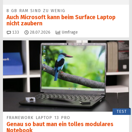
8 GB RAM SIND ZU WENIG
Auch Microsoft kann beim Surface Laptop
nicht zaubern
Kommentare
133
28.07.2026
Umfrage
TEST
FRAMEWORK LAPTOP 13 PRO
Genau so baut man ein tolles modulares
Notebook