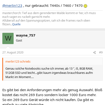
@merlin123
, nur gebraucht: T440s / T460 / T470
masterchorch: Tief aus dem gerenderten Walde kommt er her, ich muss
euch sagen es ruckelt garnicht mehr.
Allüberall auf den Spannungsspitzen, sah ich die Frames nach oben
flitzen...
Quelle
wayne_757
W
Gast
27. August 2020
#9
merlin123 schrieb:
Genau solche Notebooks suche ich immer, ab 13 ", i5, 8GB RAM,
512GB SSD und leicht...gibt kaum irgendwas brauchbares aufm
Markt im Moment....
Es gibt bei den Anforderungen mehr als genug Auswahl. Bloß
kostet das nicht 269 Euro sondern locker 1000 Euro mehr.
So ein 269 Euro Gerät würde ich nicht kaufen. Da gibt es
einfach zu viele Abstriche.