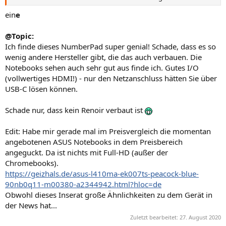
ein
e
@Topic:
Ich finde dieses NumberPad super genial! Schade, dass es so
wenig andere Hersteller gibt, die das auch verbauen. Die
Notebooks sehen auch sehr gut aus finde ich. Gutes I/O
(vollwertiges HDMI!) - nur den Netzanschluss hätten Sie über
USB-C lösen können.
Schade nur, dass kein Renoir verbaut ist
Edit: Habe mir gerade mal im Preisvergleich die momentan
angebotenen ASUS Notebooks in dem Preisbereich
angeguckt. Da ist nichts mit Full-HD (außer der
Chromebooks).
https://geizhals.de/asus-l410ma-ek007ts-peacock-blue-
90nb0q11-m00380-a2344942.html?hloc=de
Obwohl dieses Inserat große Ähnlichkeiten zu dem Gerät in
der News hat...
Zuletzt bearbeitet:
27. August 2020