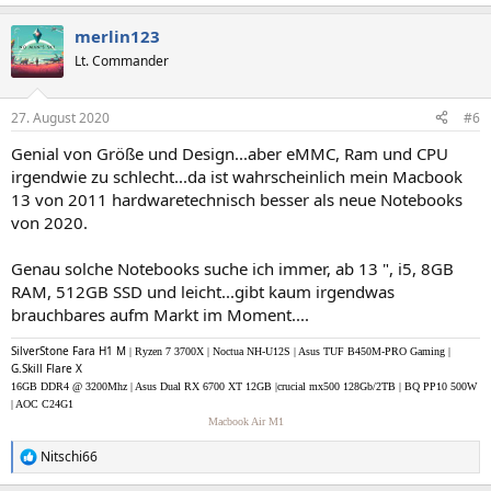
merlin123
Lt. Commander
27. August 2020
#6
Genial von Größe und Design...aber eMMC, Ram und CPU
irgendwie zu schlecht...da ist wahrscheinlich mein Macbook
13 von 2011 hardwaretechnisch besser als neue Notebooks
von 2020.
Genau solche Notebooks suche ich immer, ab 13 ", i5, 8GB
RAM, 512GB SSD und leicht...gibt kaum irgendwas
brauchbares aufm Markt im Moment....
SilverStone Fara H1 M
| Ryzen 7 3700X | Noctua NH-U12S | Asus TUF B450M-PRO Gaming |
G.Skill Flare X
16GB DDR4 @ 3200Mhz | Asus Dual RX 6700 XT 12GB |crucial mx500 128Gb/2TB | BQ PP10 500W
| AOC C24G1
Macbook Air M1
Nitschi66
R
e