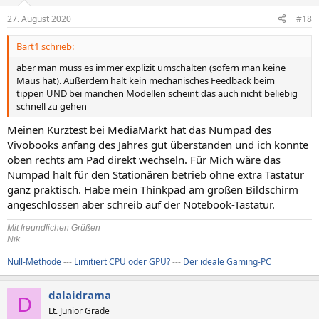
27. August 2020
#18
Bart1 schrieb:
aber man muss es immer explizit umschalten (sofern man keine
Maus hat). Außerdem halt kein mechanisches Feedback beim
tippen UND bei manchen Modellen scheint das auch nicht beliebig
schnell zu gehen
Meinen Kurztest bei MediaMarkt hat das Numpad des
Vivobooks anfang des Jahres gut überstanden und ich konnte
oben rechts am Pad direkt wechseln. Für Mich wäre das
Numpad halt für den Stationären betrieb ohne extra Tastatur
ganz praktisch. Habe mein Thinkpad am großen Bildschirm
angeschlossen aber schreib auf der Notebook-Tastatur.
Mit freundlichen Grüßen
Nik
Null-Methode
---
Limitiert CPU oder GPU?
---
Der ideale Gaming-PC
dalaidrama
D
Lt. Junior Grade