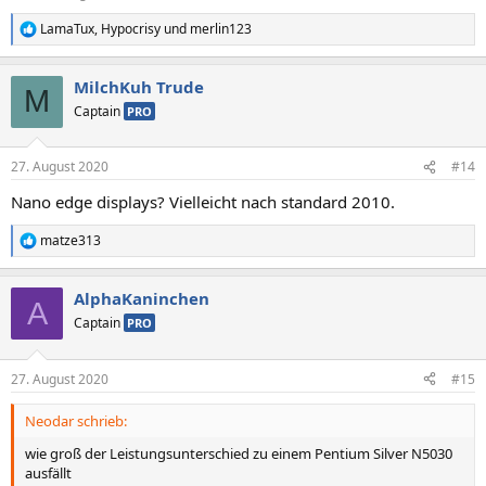
LamaTux
,
Hypocrisy
und
merlin123
R
e
a
MilchKuh Trude
k
M
t
Captain
PRO
i
o
n
27. August 2020
#14
e
n
Nano edge displays? Vielleicht nach standard 2010.
:
matze313
R
e
a
AlphaKaninchen
k
A
t
Captain
PRO
i
o
n
27. August 2020
#15
e
n
Neodar schrieb:
:
wie groß der Leistungsunterschied zu einem Pentium Silver N5030
ausfällt