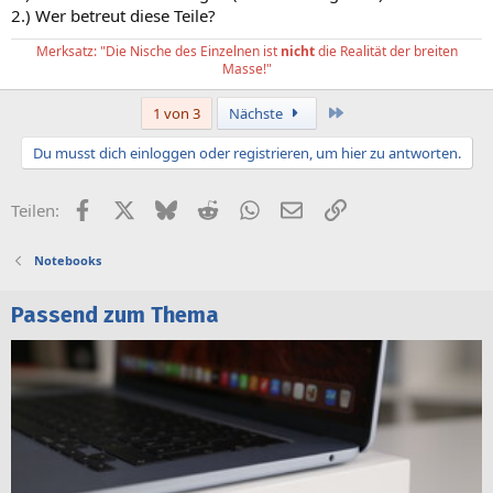
2.) Wer betreut diese Teile?
Merksatz: "Die Nische des Einzelnen ist
nicht
die Realität der breiten
Masse!"
Letzte
1 von 3
Nächste
Du musst dich einloggen oder registrieren, um hier zu antworten.
Facebook
X (Twitter)
Bluesky
Reddit
WhatsApp
E-Mail
Link
Teilen:
Notebooks
Passend zum Thema