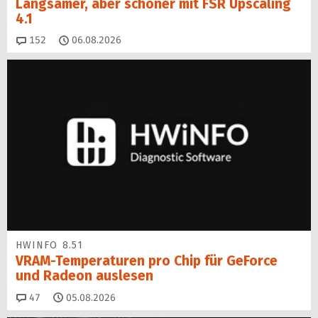
Langsamer, aber schöner mit FSR Upscaling
4.1
Kommentare
152
06.08.2026
HWINFO 8.51
VRAM-Temperaturen pro Chip für GeForce
und Radeon auslesen
Kommentare
47
05.08.2026