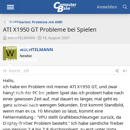
Hauptmenü
Anmelden
Grafikkarten: Probleme mit AMD
Ticker
ATI X1950 GT Probleme bei Spielen
Tests
E
E
WICHTELMANN
16. August 2007
r
r
Downloads
s
s
WICHTELMANN
W
t
t
Newbie
e
e
Preisvergleich
l
l
l
l
16. August 2007
#1
Forum
e
t
r
a
Hallo,
Aktuelles
m
ich habe ein Problem mit meiner ATI X1950 GT, und zwar
hängt sich der PC bei jedem Spiel das ich probiert habe nach
Empfohlene Inhalte
einer gewissen Zeit auf, mal dauert es länger, mal geht es
Neue Beiträge
ganz schnell nach wenigen Sekunden. Erst kommt Standbild,
wenn man es ca. 10 Minuten so lässt, kommt eine
Neueste Aktivitäten
Fehlermeldung : "VPU stellt Grafikbeschleuniger zurück, da
Display-Treiber Problem besteht." Ich habe sämtliche Treiber
Leserartikel
von Version 7.4 bis 7.8 durchprobiert, zu erst unter Vista