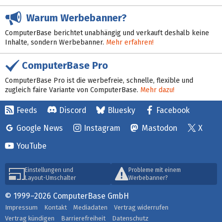
Warum Werbebanner?
ComputerBase berichtet unabhängig und verkauft deshalb keine
Inhalte, sondern Werbebanner.
Mehr erfahren!
ComputerBase Pro
ComputerBase Pro ist die werbefreie, schnelle, flexible und
zugleich faire Variante von ComputerBase.
Mehr dazu!
Feeds
Discord
Bluesky
Facebook
Google News
Instagram
Mastodon
X
YouTube
Einstellungen und
Probleme mit einem
Layout-Umschalter
Werbebanner?
© 1999–2026 ComputerBase GmbH
Impressum
Kontakt
Mediadaten
Vertrag widerrufen
Vertrag kündigen
Barrierefreiheit
Datenschutz