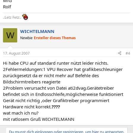
MfG
Rolf
.:Letz Fetz:.
WICHTELMANN
W
Newbie
Ersteller dieses Themas
17. August 2007
#4
Hi habe CPU auf standard runter nützt leider nichts.
2Fehlermeldungen:1 VPU Recover hat grafikbeschleuniger
zurückgesetzt da er nicht mehr auf Befehle des
Bildschirmtreibers reagierte
2Problem verursacht von Datei ati2dvag.Gerätetreiber
befindet sich in Endlosschleife,möglicherweise funktioniert
Gerät nicht richtig ,oder Grafiktreiber programmiert
Hardware nicht korrekt.
????
wat mach ich nu?
mit ratlosem Gruß WICHTELMANN
Du musst dich einloggen oder registrieren, um hier zu antworten.