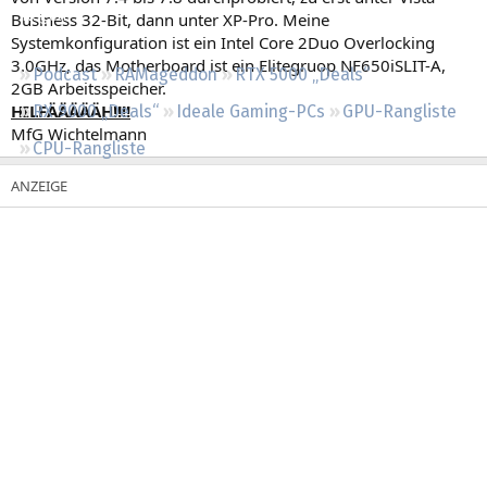
Regeln
Business 32-Bit, dann unter XP-Pro. Meine
Systemkonfiguration ist ein Intel Core 2Duo Overlocking
3.0GHz, das Motherboard ist ein Elitegruop NF650iSLIT-A,
Podcast
RAMageddon
RTX 5000 „Deals“
2GB Arbeitsspeicher.
HILFÄÄÄÄÄH!!!!
RX 9000 „Deals“
Ideale Gaming-PCs
GPU-Rangliste
MfG Wichtelmann
CPU-Rangliste