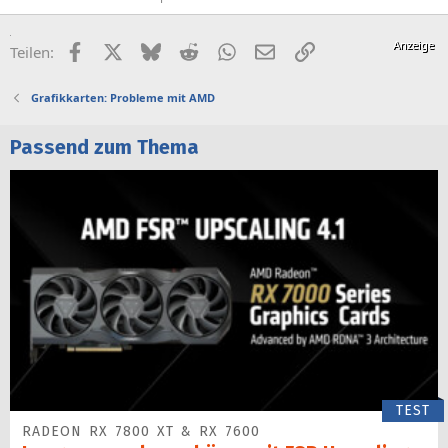
Facebook
X (Twitter)
Bluesky
Reddit
WhatsApp
E-Mail
Link
Teilen:
Grafikkarten: Probleme mit AMD
Passend zum Thema
TEST
RADEON RX 7800 XT & RX 7600