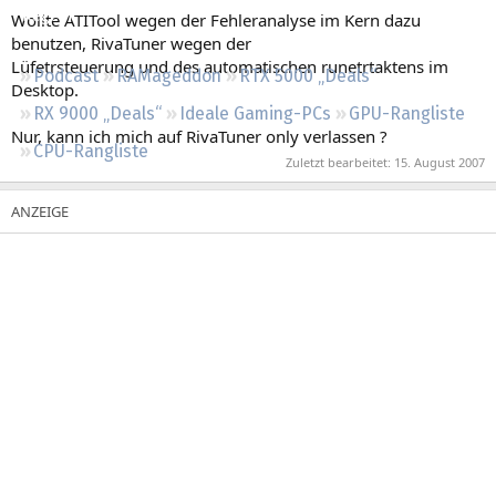
Regeln
Wollte ATITool wegen der Fehleranalyse im Kern dazu
benutzen, RivaTuner wegen der
Lüfetrsteuerung und des automatischen runetrtaktens im
Podcast
RAMageddon
RTX 5000 „Deals“
Desktop.
RX 9000 „Deals“
Ideale Gaming-PCs
GPU-Rangliste
Nur, kann ich mich auf RivaTuner only verlassen ?
CPU-Rangliste
Zuletzt bearbeitet:
15. August 2007