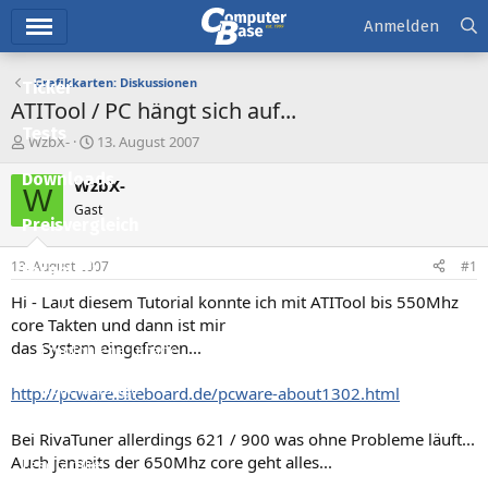
Hauptmenü
Anmelden
Grafikkarten: Diskussionen
Ticker
ATITool / PC hängt sich auf...
Tests
E
E
WzbX-
13. August 2007
r
r
Downloads
s
s
WzbX-
W
t
t
Gast
e
e
Preisvergleich
l
l
l
l
13. August 2007
#1
Forum
e
t
r
a
Hi - Laut diesem Tutorial konnte ich mit ATITool bis 550Mhz
Aktuelles
m
core Takten und dann ist mir
das System eingefroren...
Empfohlene Inhalte
Neue Beiträge
http://pcware.siteboard.de/pcware-about1302.html
Neueste Aktivitäten
Bei RivaTuner allerdings 621 / 900 was ohne Probleme läuft...
Auch jenseits der 650Mhz core geht alles...
Leserartikel