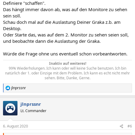
Definiere "schaffen".
Das hängt immer davon ab, was auf den Monitore zu sehen
sein soll.
Schau doch mal auf die Auslastung Deiner Graka z.b. am
Desktop.
Oder Starte das, was auf dem 2. Monitor zu sehen seien soll,
und beobachte dann die Auslastung der Graka.
Würde die Frage ohne uns eventuell schon vorbeantworten.
Inaktiv auf weiteres!
99% Wiederholungen. Ich kann oder will keine Suche benutzen. Ich bin
natürlich der 1. oder Einzige mit dem Problem. Ich kann es echt nicht mehr
sehen. Bitte, Danke, Gerne.​
jlnprssnr
R
e
a
jlnprssnr
k
t
Lt. Commander
i
o
n
6. August 2020
#6
e
n