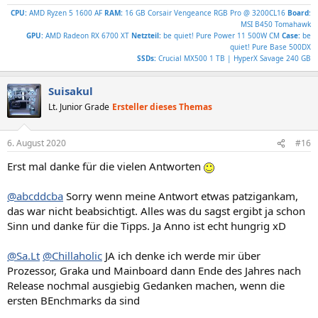
CPU:
AMD Ryzen 5 1600 AF
RAM:
16 GB Corsair Vengeance RGB Pro @ 3200CL16
Board
:
MSI B450 Tomahawk
GPU:
AMD Radeon RX 6700 XT
Netzteil:
be quiet! Pure Power 11 500W CM
Case:
be
quiet! Pure Base 500DX
SSDs:
Crucial MX500 1 TB | HyperX Savage 240 GB
Suisakul
Lt. Junior Grade
Ersteller dieses Themas
6. August 2020
#16
Erst mal danke für die vielen Antworten
@abcddcba
Sorry wenn meine Antwort etwas patzigankam,
das war nicht beabsichtigt. Alles was du sagst ergibt ja schon
Sinn und danke für die Tipps. Ja Anno ist echt hungrig xD
@Sa.Lt
@Chillaholic
JA ich denke ich werde mir über
Prozessor, Graka und Mainboard dann Ende des Jahres nach
Release nochmal ausgiebig Gedanken machen, wenn die
ersten BEnchmarks da sind