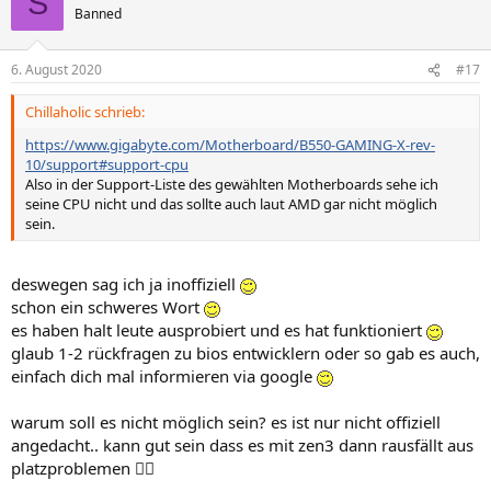
S
t
Banned
i
o
n
6. August 2020
#17
e
n
Chillaholic schrieb:
:
https://www.gigabyte.com/Motherboard/B550-GAMING-X-rev-
10/support#support-cpu
Also in der Support-Liste des gewählten Motherboards sehe ich
seine CPU nicht und das sollte auch laut AMD gar nicht möglich
sein.
deswegen sag ich ja inoffiziell
schon ein schweres Wort
es haben halt leute ausprobiert und es hat funktioniert
glaub 1-2 rückfragen zu bios entwicklern oder so gab es auch,
einfach dich mal informieren via google
warum soll es nicht möglich sein? es ist nur nicht offiziell
angedacht.. kann gut sein dass es mit zen3 dann rausfällt aus
platzproblemen 🤷‍♀️