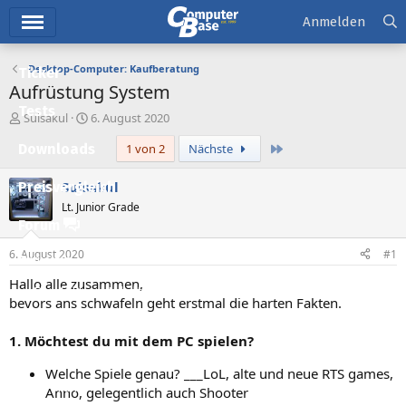
Hauptmenü
Anmelden
Desktop-Computer: Kaufberatung
Ticker
Aufrüstung System
Tests
E
E
Suisakul
6. August 2020
r
r
Letzte
Downloads
1 von 2
Nächste
s
s
t
t
e
e
Suisakul
Preisvergleich
l
l
Lt. Junior Grade
l
l
Forum
e
t
r
a
6. August 2020
#1
Aktuelles
m
Hallo alle zusammen,
Empfohlene Inhalte
bevors ans schwafeln geht erstmal die harten Fakten.
Neue Beiträge
1. Möchtest du mit dem PC spielen?
Neueste Aktivitäten
Welche Spiele genau? ___LoL, alte und neue RTS games,
Leserartikel
Anno, gelegentlich auch Shooter