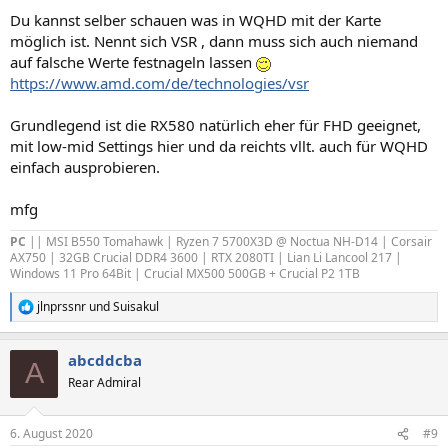
Du kannst selber schauen was in WQHD mit der Karte
möglich ist. Nennt sich VSR , dann muss sich auch niemand
auf falsche Werte festnageln lassen
https://www.amd.com/de/technologies/vsr
Grundlegend ist die RX580 natürlich eher für FHD geeignet,
mit low-mid Settings hier und da reichts vllt. auch für WQHD
einfach ausprobieren.
mfg
PC
|| MSI B550 Tomahawk | Ryzen 7 5700X3D @ Noctua NH-D14 | Corsair
AX750 | 32GB Crucial DDR4 3600 | RTX 2080TI | Lian Li Lancool 217 |
Windows 11 Pro 64Bit | Crucial MX500 500GB + Crucial P2 1TB
jlnprssnr
und
Suisakul
R
e
a
abcddcba
k
A
t
Rear Admiral
i
o
n
6. August 2020
#9
e