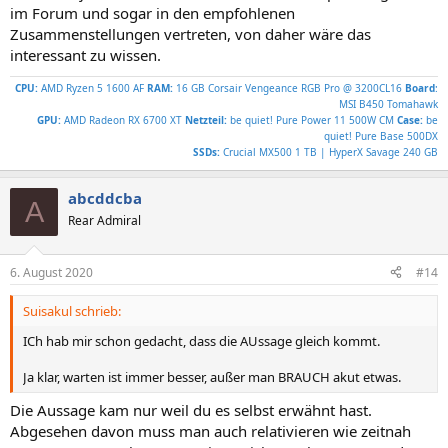
im Forum und sogar in den empfohlenen
Zusammenstellungen vertreten, von daher wäre das
interessant zu wissen.
CPU:
AMD Ryzen 5 1600 AF
RAM:
16 GB Corsair Vengeance RGB Pro @ 3200CL16
Board
:
MSI B450 Tomahawk
GPU:
AMD Radeon RX 6700 XT
Netzteil:
be quiet! Pure Power 11 500W CM
Case:
be
quiet! Pure Base 500DX
SSDs:
Crucial MX500 1 TB | HyperX Savage 240 GB
abcddcba
A
Rear Admiral
6. August 2020
#14
Suisakul schrieb:
ICh hab mir schon gedacht, dass die AUssage gleich kommt.
Ja klar, warten ist immer besser, außer man BRAUCH akut etwas.
Die Aussage kam nur weil du es selbst erwähnt hast.
Abgesehen davon muss man auch relativieren wie zeitnah