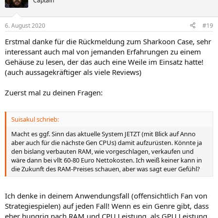
Captain
6. August 2020
#19
Erstmal danke für die Rückmeldung zum Sharkoon Case, sehr
interessant auch mal von jemanden Erfahrungen zu einem
Gehäuse zu lesen, der das auch eine Weile im Einsatz hatte!
(auch aussagekräftiger als viele Reviews)
Zuerst mal zu deinen Fragen:
Suisakul schrieb:
Macht es ggf. Sinn das aktuelle System JETZT (mit Blick auf Anno
aber auch für die nächste Gen CPUs) damit aufzurüsten. Könnte ja
den bislang verbauten RAM, wie vorgeschlagen, verkaufen und
wäre dann bei vllt 60-80 Euro Nettokosten. Ich weiß keiner kann in
die Zukunft des RAM-Preises schauen, aber was sagt euer Gefühl?
Ich denke in deinem Anwendungsfall (offensichtlich Fan von
Strategiespielen) auf jeden Fall! Wenn es ein Genre gibt, dass
eher hungrig nach RAM und CPU Leistung, als GPU Leistung