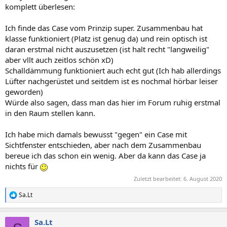
komplett überlesen:
Ich finde das Case vom Prinzip super. Zusammenbau hat
klasse funktioniert (Platz ist genug da) und rein optisch ist
daran erstmal nicht auszusetzen (ist halt recht "langweilig"
aber vllt auch zeitlos schön xD)
Schalldämmung funktioniert auch echt gut (Ich hab allerdings
Lüfter nachgerüstet und seitdem ist es nochmal hörbar leiser
geworden)
Würde also sagen, dass man das hier im Forum ruhig erstmal
in den Raum stellen kann.
Ich habe mich damals bewusst "gegen" ein Case mit
Sichtfenster entschieden, aber nach dem Zusammenbau
bereue ich das schon ein wenig. Aber da kann das Case ja
nichts für
Zuletzt bearbeitet:
6. August 2020
Sa.Lt
R
e
a
Sa.Lt
k