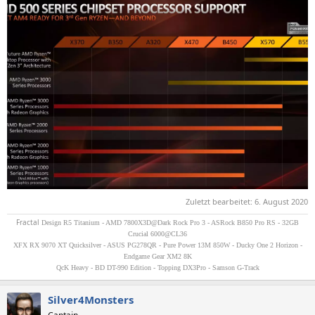
Zuletzt bearbeitet:
6. August 2020
Fractal
Design R5 Titanium - AMD 7800X3D@Dark Rock Pro 3 - ASRock B850 Pro RS - 32GB
Crucial 6000@CL36
XFX RX 9070 XT Quicksilver - ASUS PG278QR - Pure Power 13M 850W - Ducky One 2 Horizon -
Endgame Gear XM2 8K
QcK Heavy - BD DT-990 Edition - Topping DX3Pro - Samson G-Track
Silver4Monsters