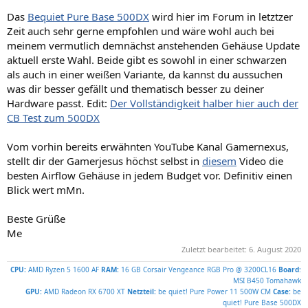
Das
Bequiet Pure Base 500DX
wird hier im Forum in letztzer
Zeit auch sehr gerne empfohlen und wäre wohl auch bei
meinem vermutlich demnächst anstehenden Gehäuse Update
aktuell erste Wahl. Beide gibt es sowohl in einer schwarzen
als auch in einer weißen Variante, da kannst du aussuchen
was dir besser gefällt und thematisch besser zu deiner
Hardware passt. Edit:
Der Vollständigkeit halber hier auch der
CB Test zum 500DX
Vom vorhin bereits erwähnten YouTube Kanal Gamernexus,
stellt dir der Gamerjesus höchst selbst in
diesem
Video die
besten Airflow Gehäuse in jedem Budget vor. Definitiv einen
Blick wert mMn.
Beste Grüße
Me
Zuletzt bearbeitet:
6. August 2020
CPU:
AMD Ryzen 5 1600 AF
RAM:
16 GB Corsair Vengeance RGB Pro @ 3200CL16
Board
:
MSI B450 Tomahawk
GPU:
AMD Radeon RX 6700 XT
Netzteil:
be quiet! Pure Power 11 500W CM
Case:
be
quiet! Pure Base 500DX