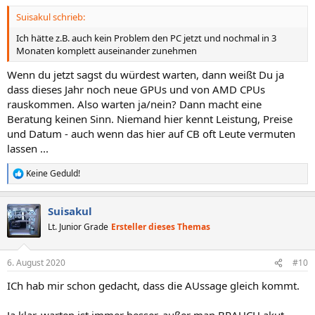
n
Suisakul schrieb:
:
Ich hätte z.B. auch kein Problem den PC jetzt und nochmal in 3
Monaten komplett auseinander zunehmen
Wenn du jetzt sagst du würdest warten, dann weißt Du ja
dass dieses Jahr noch neue GPUs und von AMD CPUs
rauskommen. Also warten ja/nein? Dann macht eine
Beratung keinen Sinn. Niemand hier kennt Leistung, Preise
und Datum - auch wenn das hier auf CB oft Leute vermuten
lassen ...
Keine Geduld!
R
e
a
Suisakul
k
t
Lt. Junior Grade
Ersteller dieses Themas
i
o
n
6. August 2020
#10
e
n
ICh hab mir schon gedacht, dass die AUssage gleich kommt.
: