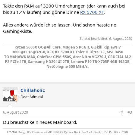
Takte den RAM auf 3200 Umdrehungen (der kann auch bei
bis zu 1.4V laufen) und gönne Dir ne
RX 5700 XT
.
Alles andere würde ich so lassen. Und schon hasste ne
Gaming-Kiste.
Zuletzt bearbeitet:
6. August 2020
Ryzen 5600X OC@All Core, Mugen 5 PCGH, G.Skill RipJaws V
3600@CL16@32GB, XFX RX 5700 XT Thicc II Ultra OC, MSI B450
TOMAHAWK MAX, Chieftec GPM-550S, Acer Nitro VG270U, CRUCIAL M.2
P2 PCIe 1TB, Samsung HD204UI 2TB, Lenovo P10 TB-X705F 4GB 192GB,
NetCologne 500 MBit/s.
Chillaholic
Fleet Admiral
6. August 2020
#3
Du brauchst kein neues Mainboard.
Fractal
Design R5 Titanium - AMD 7800X3D@Dark Rock Pro 3 - ASRock B850 Pro RS - 32GB