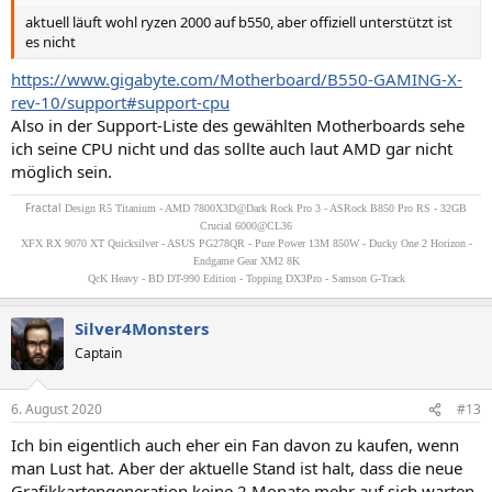
aktuell läuft wohl ryzen 2000 auf b550, aber offiziell unterstützt ist
es nicht
https://www.gigabyte.com/Motherboard/B550-GAMING-X-
rev-10/support#support-cpu
Also in der Support-Liste des gewählten Motherboards sehe
ich seine CPU nicht und das sollte auch laut AMD gar nicht
möglich sein.
Fractal
Design R5 Titanium - AMD 7800X3D@Dark Rock Pro 3 - ASRock B850 Pro RS - 32GB
Crucial 6000@CL36
XFX RX 9070 XT Quicksilver - ASUS PG278QR - Pure Power 13M 850W - Ducky One 2 Horizon -
Endgame Gear XM2 8K
QcK Heavy - BD DT-990 Edition - Topping DX3Pro - Samson G-Track
Silver4Monsters
Captain
6. August 2020
#13
Ich bin eigentlich auch eher ein Fan davon zu kaufen, wenn
man Lust hat. Aber der aktuelle Stand ist halt, dass die neue
Grafikkartengeneration keine 2 Monate mehr auf sich warten