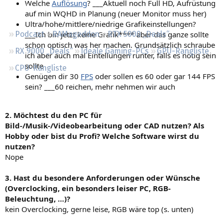
Welche
Auflösung
? ___Aktuell noch Full HD, Aufrüstung
Regeln
auf min WQHD in Planung (neuer Monitor muss her)
Ultra/hohe/mittlere/niedrige Grafikeinstellungen?
___Ich bin jetzt keine Grafik**** aber das ganze sollte
Podcast
RAMageddon
RTX 5000 „Deals“
schon optisch was her machen. Grundsätzlich schraube
RX 9000 „Deals“
Ideale Gaming-PCs
GPU-Rangliste
ich aber auch mal Eintellungen runter, falls es nötig sein
sollte
CPU-Rangliste
Genügen dir 30
FPS
oder sollen es 60 oder gar 144 FPS
sein? ___60 reichen, mehr nehmen wir auch
2. Möchtest du den PC für
Bild-/Musik-/Videobearbeitung oder CAD nutzen? Als
Hobby oder bist du Profi? Welche Software wirst du
nutzen?
Nope
3. Hast du besondere Anforderungen oder Wünsche
(Overclocking, ein besonders leiser PC, RGB-
Beleuchtung, …)?
kein Overclocking, gerne leise, RGB wäre top (s. unten)