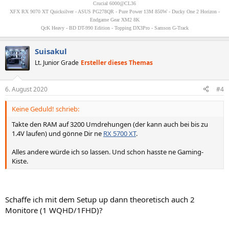
Crucial 6000@CL36
XFX RX 9070 XT Quicksilver - ASUS PG278QR - Pure Power 13M 850W - Ducky One 2 Horizon -
Endgame Gear XM2 8K
QcK Heavy - BD DT-990 Edition - Topping DX3Pro - Samson G-Track
Suisakul
Lt. Junior Grade
Ersteller dieses Themas
6. August 2020
#4
Keine Geduld! schrieb:
Takte den RAM auf 3200 Umdrehungen (der kann auch bei bis zu
1.4V laufen) und gönne Dir ne
RX 5700 XT
.
Alles andere würde ich so lassen. Und schon hasste ne Gaming-
Kiste.
Schaffe ich mit dem Setup up dann theoretisch auch 2
Monitore (1 WQHD/1FHD)?