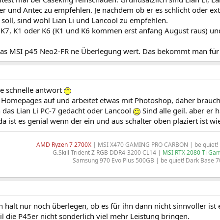
er und Antec zu empfehlen. Je nachdem ob er es schlicht oder ex
n soll, sind wohl Lian Li und Lancool zu empfehlen.
 K7, K1 oder K6 (K1 und K6 kommen erst anfang August raus) und 
as MSI p45 Neo2-FR ne Überlegung wert. Das bekommt man für
ie schnelle antwort
 Homepages auf und arbeitet etwas mit Photoshop, daher braucht 
 das Lian Li PC-7 gedacht oder Lancool
Sind alle geil. aber er
a ist es genial wenn der ein und aus schalter oben plaziert ist wi
AMD Ryzen 7 2700X
| MSI X470 GAMING PRO CARBON | be quiet! D
G.Skill Trident Z RGB DDR4-3200 CL14 |
MSI RTX 2080 Ti Gam
Samsung 970 Evo Plus 500GB | be quiet! Dark Base 7
h halt nur noch überlegen, ob es für ihn dann nicht sinnvoller is
 die P45er nicht sonderlich viel mehr Leistung bringen.