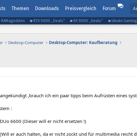
sts
Themen
Downloads
Preisvergleich
Forum
A
RAMageddon
RTX 5000 „Deals“
RX 9000 „Deals“
Ideale Gamin
er
Desktop-Computer
Desktop-Computer: Kaufberatung
 angekündigt ,brauch ich ein paar tipps beim Aufrüsten eines sys
stem :
 DUo 6600 (Dieser will er nicht ersetzen !)
(Will er auch halten, da er nicht zockt und für multimedia reicht di