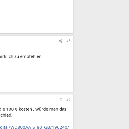
#5
wirklich zu empfehlen.
#6
 die 100 € kosten , würde man das
schied.
_Digital/WD800AAJS_80_GB/196240/