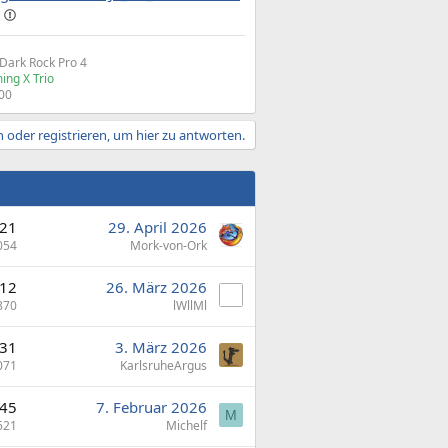
ark Rock Pro 4
ing X Trio
00​
 oder registrieren, um hier zu antworten.
21
29. April 2026
054
Mork-von-Ork
12
26. März 2026
870
lWllMl
31
3. März 2026
071
KarlsruheArgus
45
7. Februar 2026
M
621
Michelf