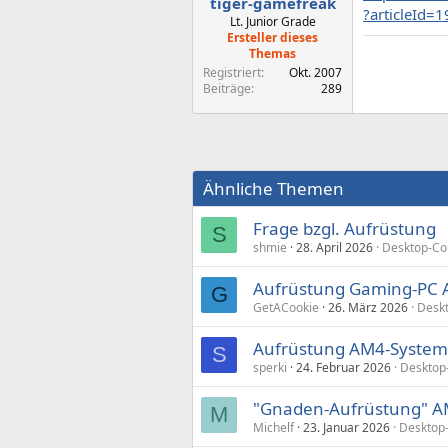
tiger-gamefreak
?articleId
Lt. Junior Grade
Ersteller dieses
Themas
Registriert
Okt. 2007
Beiträge
289
Ähnliche Themen
Frage bzgl. Aufrüstung
S
shmie
28. April 2026
Desktop-Co
Aufrüstung Gaming-PC 
G
GetACookie
26. März 2026
Desk
Aufrüstung AM4-System
S
sperki
24. Februar 2026
Desktop
"Gnaden-Aufrüstung" A
M
Michelf
23. Januar 2026
Desktop