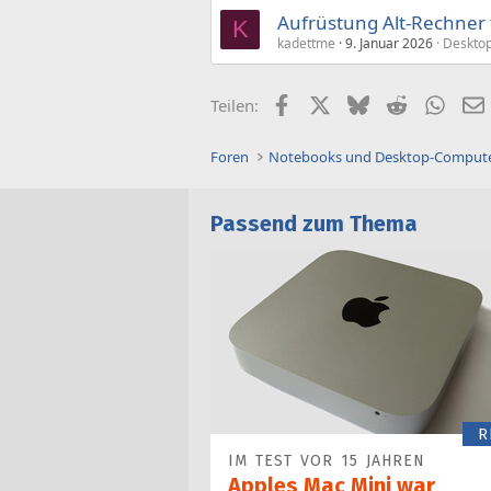
Aufrüstung Alt-Rechner
K
kadettme
9. Januar 2026
Desktop
Facebook
X (Twitter)
Bluesky
Reddit
What
Teilen:
Foren
Notebooks und Desktop-Comput
Passend zum Thema
R
IM TEST VOR 15 JAHREN
Apples Mac Mini war