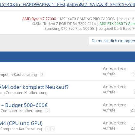
=196240&tn=HARDWARE&l1=Festplatten&l2=SATA&l3=3%2C5+Zoll
AMD Ryzen 7 2700X
| MSI X470 GAMING PRO CARBON | be quiet! D
G.Skill Trident Z RGB DDR4-3200 CL14 |
MSI RTX 2080 Ti Gam
Samsung 970 Evo Plus 500GB | be quiet! Dark Base 7
Du musst dich einloggen
Antworten
Aufrufe
1.
mputer: Kaufberatung
2
AM4 oder komplett Neukauf?
Antworten
Aufrufe
top-Computer: Kaufberatung
 – Budget 500–600€
Antworten
Aufrufe
2.
-Computer: Kaufberatung
2
M4 (CPU und GPU)
Antworten
Aufrufe
2.
-Computer: Kaufberatung
2
3