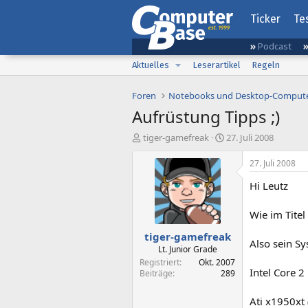
Ticker
Te
Podcast
Aktuelles
Leserartikel
Regeln
Foren
Notebooks und Desktop-Comput
Aufrüstung Tipps ;)
E
E
tiger-gamefreak
27. Juli 2008
r
r
s
s
27. Juli 2008
t
t
Hi Leutz
e
e
l
l
l
l
Wie im Titel
e
t
tiger-gamefreak
r
a
Also sein Sy
m
Lt. Junior Grade
Registriert
Okt. 2007
Intel Core 2
Beiträge
289
Ati x1950xt 