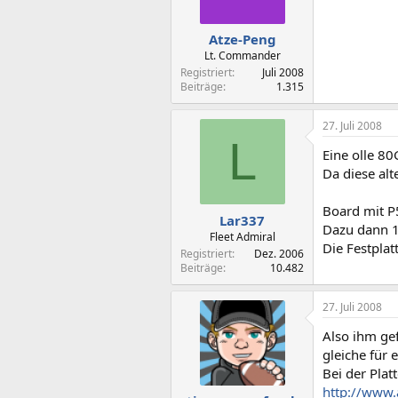
Atze-Peng
Lt. Commander
Registriert
Juli 2008
Beiträge
1.315
27. Juli 2008
L
Eine olle 80
Da diese alt
Board mit P5
Lar337
Dazu dann 1
Fleet Admiral
Die Festplatt
Registriert
Dez. 2006
Beiträge
10.482
27. Juli 2008
Also ihm ge
gleiche für 
Bei der Plat
http://www.