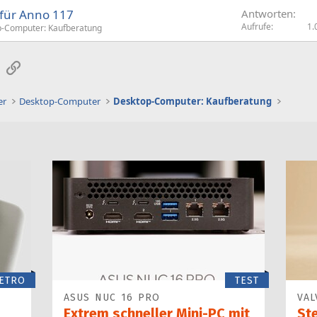
 für Anno 117
Antworten
Aufrufe
1.
-Computer: Kaufberatung
sApp
E-Mail
Link
er
Desktop-Computer
Desktop-Computer: Kaufberatung
ETRO
TEST
ASUS NUC 16 PRO
VAL
Extrem schneller Mini-PC mit
St