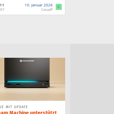
11
10. Januar 2026
C
057
CasualP
VE MIT UPDATE
eam Machine unterstützt