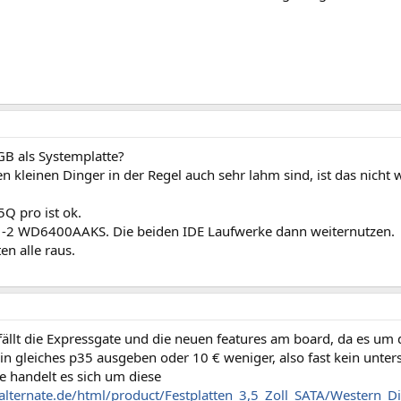
GB als Systemplatte?
en kleinen Dinger in der Regel auch sehr lahm sind, ist das nicht 
Q pro ist ok.
-2 WD6400AAKS. Die beiden IDE Laufwerke dann weiternutzen.
en alle raus.
fällt die Expressgate und die neuen features am board, da es um
ein gleiches p35 ausgeben oder 10 € weniger, also fast kein unter
te handelt es sich um diese
alternate.de/html/product/Festplatten_3,5_Zoll_SATA/Western