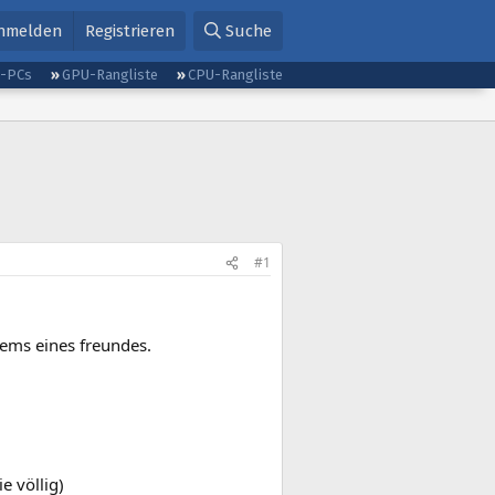
nmelden
Registrieren
Suche
g-PCs
GPU-Rangliste
CPU-Rangliste
#1
tems eines freundes.
e völlig)