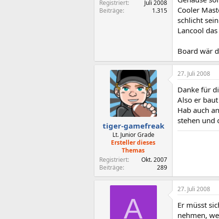
Registriert
Juli 2008
Cooler Mast
Beiträge
1.315
schlicht sei
Lancool das
Board wär d
27. Juli 2008
Danke für d
Also er baut
Hab auch an
stehen und d
tiger-gamefreak
Lt. Junior Grade
Ersteller dieses
Themas
Registriert
Okt. 2007
Beiträge
289
27. Juli 2008
A
Er müsst sic
nehmen, weil