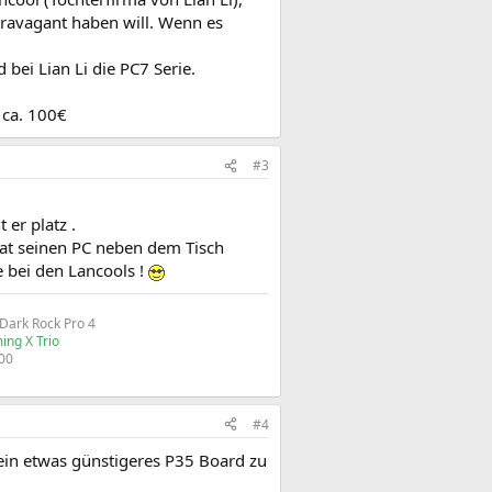
travagant haben will. Wenn es
bei Lian Li die PC7 Serie.
 ca. 100€
#3
er platz .
 hat seinen PC neben dem Tisch
e bei den Lancools !
ark Rock Pro 4
ing X Trio
00​
#4
t ein etwas günstigeres P35 Board zu