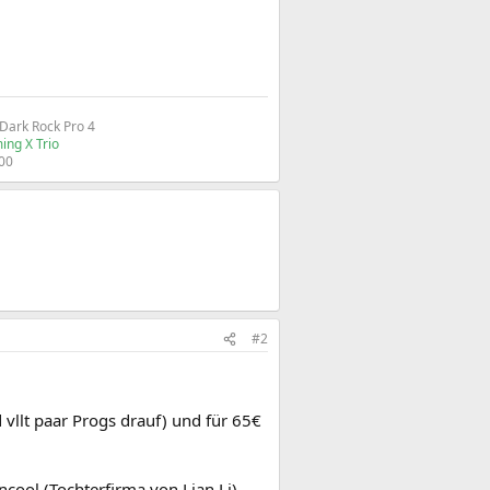
ark Rock Pro 4
ing X Trio
00​
#2
 vllt paar Progs drauf) und für 65€
ncool (Tochterfirma von Lian Li),