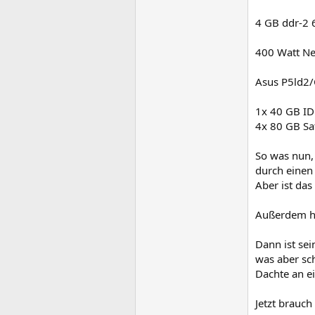
4 GB ddr-2 6
400 Watt Net
Asus P5ld2/C
1x 40 GB ID
4x 80 GB Sa
So was nun,
durch einen
Aber ist das
Außerdem ha
Dann ist se
was aber sch
Dachte an ei
Jetzt brauch