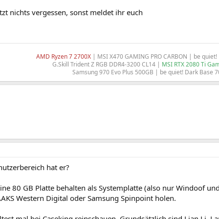
tzt nichts vergessen, sonst meldet ihr euch
AMD Ryzen 7 2700X
| MSI X470 GAMING PRO CARBON | be quiet! D
G.Skill Trident Z RGB DDR4-3200 CL14 |
MSI RTX 2080 Ti Gam
Samsung 970 Evo Plus 500GB | be quiet! Dark Base 7
utzerbereich hat er?
ne 80 GB Platte behalten als Systemplatte (also nur Windoof und
AKS Western Digital oder Samsung Spinpoint holen.
test mal bei Caseking reinschauen. Grundsätzlich sind Lian Li, La