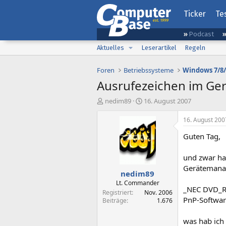
Ticker
Te
Podcast
Aktuelles
Leserartikel
Regeln
Foren
Betriebssysteme
Windows 7/8/
Ausrufezeichen im Ge
E
E
nedim89
16. August 2007
r
r
s
s
16. August 200
t
t
Guten Tag,
e
e
l
l
l
l
und zwar ha
e
t
Gerätemana
nedim89
r
a
m
Lt. Commander
_NEC DVD_
Registriert
Nov. 2006
PnP-Softwar
Beiträge
1.676
was hab ich