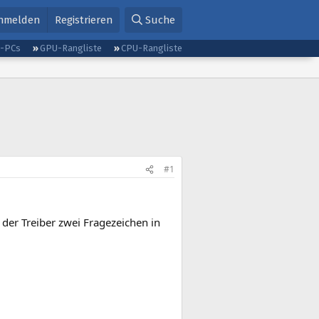
nmelden
Registrieren
Suche
g-PCs
GPU-Rangliste
CPU-Rangliste
#1
der Treiber zwei Fragezeichen in