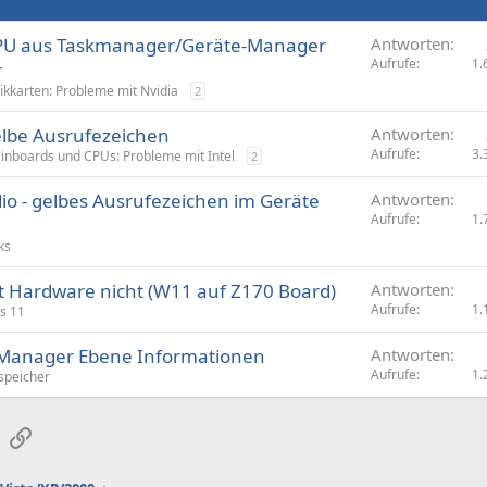
GPU aus Taskmanager/Geräte-Manager
Antworten
Aufrufe
1.
r
ikkarten: Probleme mit Nvidia
2
elbe Ausrufezeichen
Antworten
Aufrufe
3.
inboards und CPUs: Probleme mit Intel
2
dio - gelbes Ausrufezeichen im Geräte
Antworten
Aufrufe
1.
ks
 Hardware nicht (W11 auf Z170 Board)
Antworten
Aufrufe
1.
s 11
-Manager Ebene Informationen
Antworten
Aufrufe
1.
peicher
sApp
E-Mail
Link