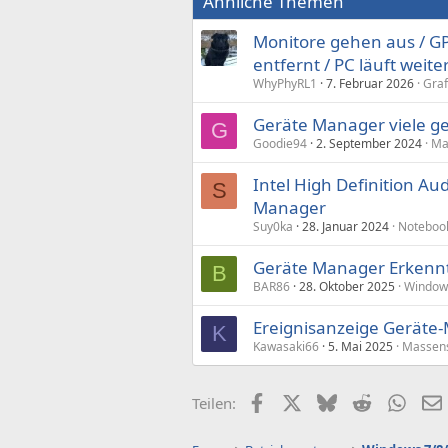
Ähnliche Themen
Monitore gehen aus / 
entfernt / PC läuft weite
WhyPhyRL1
7. Februar 2026
Graf
Geräte Manager viele g
G
Goodie94
2. September 2024
Ma
Intel High Definition Au
S
Manager
Suy0ka
28. Januar 2024
Noteboo
Geräte Manager Erkennt
B
BAR86
28. Oktober 2025
Window
Ereignisanzeige Geräte
K
Kawasaki66
5. Mai 2025
Massens
Facebook
X (Twitter)
Bluesky
Reddit
What
Teilen: