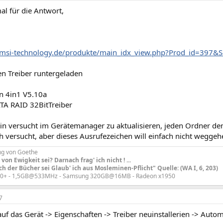
al für die Antwort,
msi-technology.de/produkte/main_idx_view.php?Prod_id=397&Se
en Treiber runtergeladen
n 4in1 V5.10a
TA RAID 32BitTreiber
in versucht im Gerätemanager zu aktualisieren, jeden Ordner den
h versucht, aber dieses Ausrufezeichen will einfach nicht weggeh
ng von Goethe
von Ewigkeit sei? Darnach frag' ich nicht ! ...
h der Bücher sei Glaub' ich aus Mosleminen-Pflicht" Quelle: (WA I, 6, 203)
00+ - 1,5GB@533MHz - Samsung 320GB@16MB - Radeon x1950
7
auf das Gerät -> Eigenschaften -> Treiber neuinstallerien -> Auto