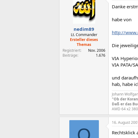
Danke erstm
habe von
nedim89
http://www.
Lt. Commander
Ersteller dieses
Themas
Die jeweilig
Registriert
Nov. 2006
Beiträge
1.676
VIA Hyperio
VIA PATA/SA
und daraufh
hab, habe ic
Johann Wolfga
"Ob der Koran 
Daß er das Buc
AMD 64 x2 38
16. August 200
O
Rechtsklick 