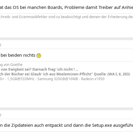
at das OS bei manchen Boards, Probleme damit Treiber auf Anhi
chreib- und Grammatikfehler sind so beabsichtigt und dienen der Erheiterung der
7
r bei beiden nichts
ng von Goethe
von Ewigkeit sei? Darnach frag' ich nicht ! ...
h der Bücher sei Glaub' ich aus Mosleminen-Pflicht" Quelle: (WA I, 6, 203)
00+ - 1,5GB@533MHz - Samsung 320GB@16MB - Radeon x1950
7
n die Zipdateien auch entpackt und dann die Setup.exe ausgefüh