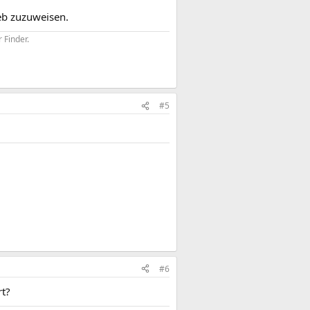
eb zuzuweisen.
 Finder.
#5
#6
rt?