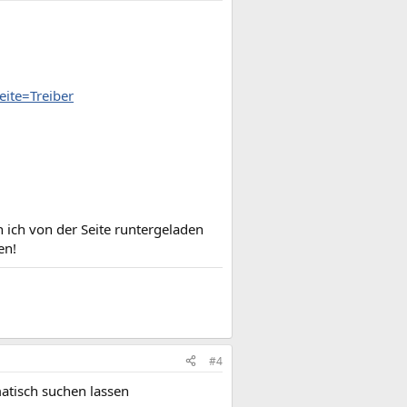
ite=Treiber
 ich von der Seite runtergeladen
en!
#4
matisch suchen lassen