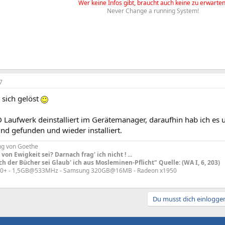
Wer keine Infos gibt, braucht auch keine zu erwarten
Never Change a running System!
7
 sich gelöst
 Laufwerk deinstalliert im Gerätemanager, daraufhin hab ich es
nd gefunden und wieder installiert.
ng von Goethe
von Ewigkeit sei? Darnach frag' ich nicht ! ...
h der Bücher sei Glaub' ich aus Mosleminen-Pflicht" Quelle: (WA I, 6, 203)
00+ - 1,5GB@533MHz - Samsung 320GB@16MB - Radeon x1950
Du musst dich einloggen