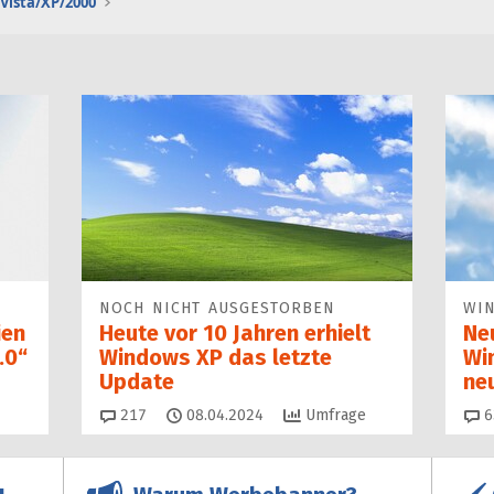
Vista/XP/2000
NOCH NICHT AUSGESTORBEN
WI
ien
Heute vor 10 Jahren erhielt
Ne
.0“
Windows XP das letzte
Wi
Update
ne
Kommentare
217
08.04.2024
Umfrage
6