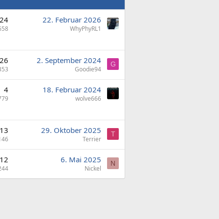
24
22. Februar 2026
658
WhyPhyRL1
26
2. September 2024
G
353
Goodie94
4
18. Februar 2024
779
wolve666
13
29. Oktober 2025
T
146
Terrier
12
6. Mai 2025
N
244
Nickel