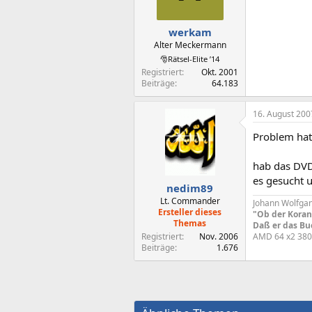
werkam
Alter Meckermann
🎅Rätsel-Elite ’14
Registriert
Okt. 2001
Beiträge
64.183
16. August 200
Problem hat
hab das DVD
es gesucht u
nedim89
Lt. Commander
Johann Wolfga
Ersteller dieses
"Ob der Koran 
Themas
Daß er das Buc
Registriert
Nov. 2006
AMD 64 x2 38
Beiträge
1.676