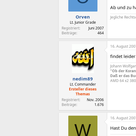
Ab und zu h
Orven
Jegliche Rechts
Lt. Junior Grade
Registriert
Juni 2007
Beiträge
464
16. August 200
findet leide
Johann Wolfga
"Ob der Koran 
Daß er das Buc
nedim89
AMD 64 x2 38
Lt. Commander
Ersteller dieses
Themas
Registriert
Nov. 2006
Beiträge
1.676
16. August 200
W
Hast Du den