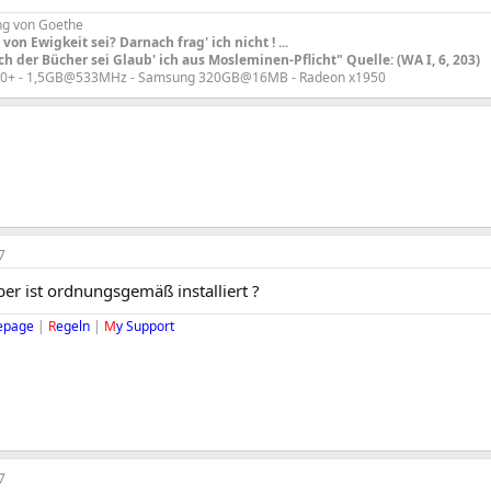
ng von Goethe
von Ewigkeit sei? Darnach frag' ich nicht ! ...
h der Bücher sei Glaub' ich aus Mosleminen-Pflicht" Quelle: (WA I, 6, 203)
00+ - 1,5GB@533MHz - Samsung 320GB@16MB - Radeon x1950
7
ber ist ordnungsgemäß installiert ?
epage
|
R
egeln
|
M
y Support
7