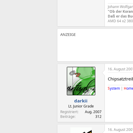
Johann Wolfga
"Ob der Koran 
Daß er das Buc
AMD 64 x2 38
16. August 200
Chipsatztrei
S
ystem
|
H
om
darkii
Lt. Junior Grade
Registriert
Aug. 2007
Beiträge
312
16. August 200