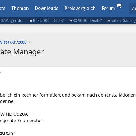
sts
Themen
Downloads
Preisvergleich
Forum
A
RAMageddon
RTX 5000 „Deals“
RX 9000 „Deals“
Ideale Gamin
Vista/XP/2000
räte Manager
7
be ich ein Rechner formatiert und bekam nach den Installationen 
ger bei
RW ND-3520A
egeräte-Enumerator
 zu tun?