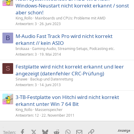
Windows-Neustart nicht korrekt erkannt / sonst
aber schon!
King_Rollo
Mainboards und CPUs: Probleme mit AMD
Antworten
3
26. Juni 2023
M-Audio Fast Track Pro wird nicht korrekt
B
erkannt // kein ASIO
brokaaa
Gaming-Audio, Streaming-Setups, Podcasting etc.
Antworten
3
19. Mai 2014
Festplatte wird nicht korrekt erkannt und leer
S
angezeigt (datenfehler CRC-Prüfung)
Sinawe
Backup und Datenrettung
Antworten
3
14. Juni 2013
3-TB-Festplatte von Hitchi wird nicht korrekt
erkannt unter Win 7 64 Bit
King_Rollo
Massenspeicher
Antworten
12
22. November 2011
Facebook
X (Twitter)
Bluesky
Reddit
WhatsApp
E-Mail
Link
Teilen: