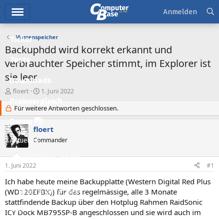
Hauptmenü
Anmelden
Massenspeicher
Ticker
Backuphdd wird korrekt erkannt und
Tests
verbrauchter Speicher stimmt, im Explorer ist
sie leer
Downloads
E
E
floert
1. Juni 2022
r
r
Preisvergleich
s
Für weitere Antworten geschlossen.
s
t
t
Forum
e
e
floert
l
l
Commander
Aktuelles
l
l
e
t
Empfohlene Inhalte
r
a
1. Juni 2022
#1
m
Neue Beiträge
Ich habe heute meine Backupplatte (Western Digital Red Plus
(WD120EFBX)) für das regelmässige, alle 3 Monate
Neueste Aktivitäten
stattfindende Backup über den Hotplug Rahmen RaidSonic
Leserartikel
ICY Dock MB795SP-B angeschlossen und sie wird auch im