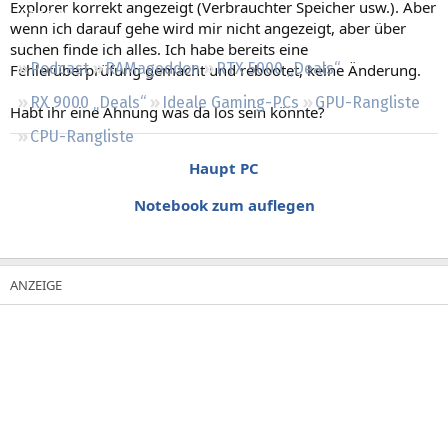
Explorer korrekt angezeigt (Verbrauchter Speicher usw.). Aber
Regeln
wenn ich darauf gehe wird mir nicht angezeigt, aber über
suchen finde ich alles. Ich habe bereits eine
Podcast
RAMageddon
RTX 5000 „Deals“
Fehlerüberprüfung gemacht und rebootet, keine Änderung.
RX 9000 „Deals“
Ideale Gaming-PCs
GPU-Rangliste
Habt ihr eine Ahnung was da los sein könnte?
CPU-Rangliste
Haupt PC
Notebook zum auflegen