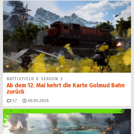
BATTLEFIELD 6 SEASON 3
Ab dem 12. Mai kehrt die Karte Golmud Bahn
zurück
Kommentare
57
06.05.2026