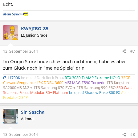
Echt.
Mein System
KWYJIBO-85
Lt. Junior Grade
13. September 2014
#7
Im Origin Store finde ich es auch nicht mehr, habe es aber
zum Glück noch in "meine Spiele" drin.
i7 11700K
be quiet! Dark Rock Pro 4
RTX 3080 Ti AMP Extreme HOLO
32GB
Corsair Vengeance LPX DDR4-3600
MSI MAG Z590 Torpedo
1TB Kingston
SA2000M8 M.2 + 1TB Samsung 870 EVO + 2TB Samsung 990 PRO
850 Watt
Seasonic Focus Modular 80+ Platinum
be quiet! Shadow Base 800 FX
Acer
Predator X34P
Sir_Sascha
Admiral
13. September 2014
#8