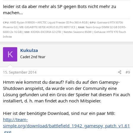
leider ist da aber mehr als SP gegen Bots nicht mehr zu
machen...
CPU:
AMD Ryzan 9 9900X + ARCTIC Liquid Freezer III Pro 360 A-RGB|
GPU:
Gainward RTX 5070ti
Phoenix GS| MB: GIGABYTE X870E AORUS ELITE WIFI7 ICE |
RAM:
Team Group DIMM 32 GB DDR5-
6000 (2x 16 GB)|
SSD:
KIOXIA-EXCERIA G3 2TB | Netztei: Seasonic 850W | Gehäuse: HYTE Y70 Touch
Infinite
Kukulza
K
Cadet 2nd Year
15. September 2014
#9
Hmm wie kommst du darauf? Falls du auf den Gamespy-
Shutdown anspielst, da wurde von der Community eine
Lösung gefunden und ein Gros der Spieler hat diesen Fix auch
installiert, d. h. man findet auch noch Mitspieler.
Hier ist der benötigte Download, sind nur ein paar MB:
http://team-
simple.org/download/battlefield_1942_gamespy_patch_v1.61
.exe