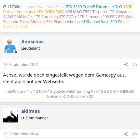
i7 11700K
be quiet! Dark Rock Pro 4
RTX 3080 Ti AMP Extreme HOLO
32GB
Corsair Vengeance LPX DDR4-3600
MSI MAG Z590 Torpedo
1TB Kingston
SA2000M8 M.2 + 1TB Samsung 870 EVO + 2TB Samsung 990 PRO
850 Watt
Seasonic Focus Modular 80+ Platinum
be quiet! Shadow Base 800 FX
Acer
Predator X34P
Amischos
Lieutenant
13. September 2014
#5
Achso, wurde doch eingestellt wegen dem Gamespy aus,
steht auch auf der Webseite.
Intel® Core™ i5-12400F / Gigabyte B660 Gaming X / 64GB DDR4 / INNO3D
GeForce RTX 4070 Twin X2​
aklimas
Lt. Commander
13. September 2014
#6