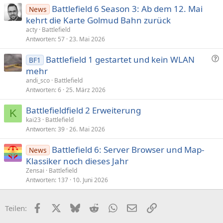
Battlefield 6 Season 3: Ab dem 12. Mai
News
kehrt die Karte Golmud Bahn zurück
acty
Battlefield
Antworten
57
23. Mai 2026
F
Battlefield 1 gestartet und kein WLAN
BF1
r
mehr
a
andi_sco
Battlefield
g
Antworten
6
25. März 2026
e
Battlefieldfield 2 Erweiterung
K
kai23
Battlefield
Antworten
39
26. Mai 2026
Battlefield 6: Server Browser und Map-
News
Klassiker noch dieses Jahr
Zensai
Battlefield
Antworten
137
10. Juni 2026
Facebook
X (Twitter)
Bluesky
Reddit
WhatsApp
E-Mail
Link
Teilen: