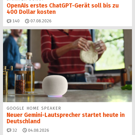
OpenAIs erstes ChatGPT-Gerät soll bis zu
400 Dollar kosten
Kommentare
140
07.08.2026
GOOGLE HOME SPEAKER
Neuer Gemini-Laut­spre­cher startet heu­te in
Deutschland
Kommentare
32
04.08.2026