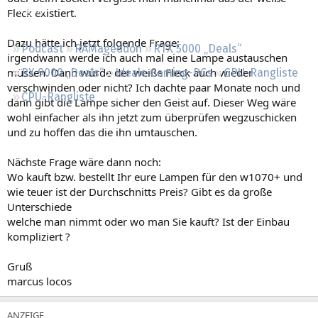
Regeln
Fleck existiert.
Dazu hätte ich jetzt folgende Frage:
Podcast
RAMageddon
RTX 5000 „Deals“
irgendwann werde ich auch mal eine Lampe austauschen
müssen. Dann würde der weiße Fleck auch wieder
RX 9000 „Deals“
Ideale Gaming-PCs
GPU-Rangliste
verschwinden oder nicht? Ich dachte paar Monate noch und
CPU-Rangliste
dann gibt die Lampe sicher den Geist auf. Dieser Weg wäre
wohl einfacher als ihn jetzt zum überprüfen wegzuschicken
und zu hoffen das die ihn umtauschen.
Nächste Frage wäre dann noch:
Wo kauft bzw. bestellt Ihr eure Lampen für den w1070+ und
wie teuer ist der Durchschnitts Preis? Gibt es da große
Unterschiede
welche man nimmt oder wo man Sie kauft? Ist der Einbau
kompliziert ?
Gruß
marcus locos