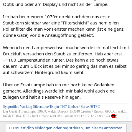
Optik und oder am Display und nicht an der Lampe.
Ich hab bei meinem 1070+ direkt nachdem das erste
Staubkorn sichtbar war eine "Filterschicht" aus nem ollen
Pollenfilter die man vor Fenster machen kann (ist eine ganz
dünne Gaze) vor die Ansaugöffnung geklebt.
Wenn ich nen Lampenwechsel mache werde ich mal leicht mit
Druckluft versuchen den Staub zu entfernen. Hab aber erst
~1100 Lampenstunden runter. Das kann also noch etwas
dauern. Zum Glück ist es bei mir so gering das man es selbst
auf schwarzem Hintergrund kaum sieht.
Über ne Ersatzlampe hab ich mir noch keine Gedanken
gemacht. Allerdings werde ich mir bald wohl auch eine
zulegen und halt als Reserve hinlegen.
Sysprofile
/
Worklog Silverstone Temjin TJ07 Umbau
/
Server/HTPC
Der Gerät: Threadripper 3960X wakü / Asrock TRX40 Creator / Radeon 6900XT wakü /
64Gb DDR4 3733 / Intel Optane 480GB / Corsair 900D / LG 32GK850F-B
Du musst dich einloggen oder registrieren, um hier zu antworten.