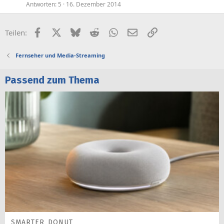
Antworten
5
16. Dezember 2014
Facebook
X (Twitter)
Bluesky
Reddit
WhatsApp
E-Mail
Link
Teilen:
Fernseher und Media-Streaming
Passend zum Thema
SMARTER DONUT