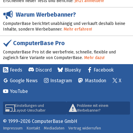
Erscheinen neuer Tests und Berichte:
Jetzt anmelden!
Warum Werbebanner?
ComputerBase berichtet unabhängig und verkauft deshalb keine
Inhalte, sondern Werbebanner.
Mehr erfahren!
ComputerBase Pro
ComputerBase Pro ist die werbefreie, schnelle, flexible und
zugleich faire Variante von ComputerBase.
Mehr dazu!
Feeds
Discord
Bluesky
Facebook
Google News
Instagram
Mastodon
X
YouTube
Einstellungen und
Probleme mit einem
Layout-Umschalter
Werbebanner?
© 1999–2026 ComputerBase GmbH
Impressum
Kontakt
Mediadaten
Vertrag widerrufen