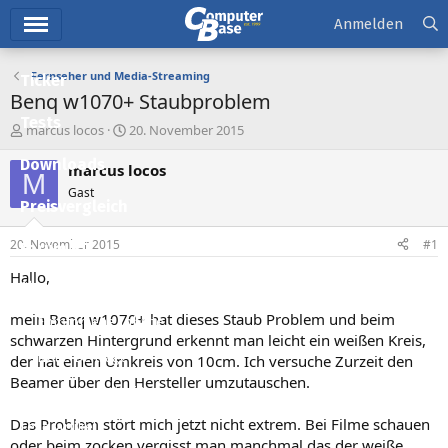
Hauptmenü
Anmelden
Fernseher und Media-Streaming
Ticker
Benq w1070+ Staubproblem
Tests
E
E
marcus locos
20. November 2015
r
r
Downloads
s
s
marcus locos
M
t
t
Gast
e
e
Preisvergleich
l
l
l
l
20. November 2015
#1
Forum
e
t
r
a
Hallo,
Aktuelles
m
mein Benq w1070+ hat dieses Staub Problem und beim
Empfohlene Inhalte
schwarzen Hintergrund erkennt man leicht ein weißen Kreis,
Neue Beiträge
der hat einen Umkreis von 10cm. Ich versuche Zurzeit den
Beamer über den Hersteller umzutauschen.
Neueste Aktivitäten
Das Problem stört mich jetzt nicht extrem. Bei Filme schauen
Leserartikel
oder beim zocken vergisst man manchmal das der weiße