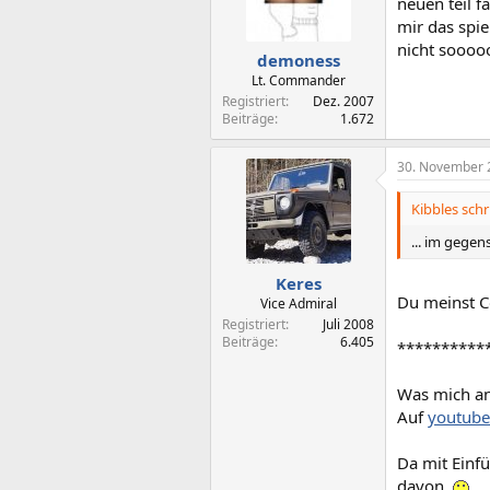
neuen teil 
mir das spie
nicht sooooo
demoness
Lt. Commander
Registriert
Dez. 2007
Beiträge
1.672
30. November 
Kibbles schr
... im gege
Keres
Du meinst 
Vice Admiral
Registriert
Juli 2008
Beiträge
6.405
**********
Was mich an
Auf
youtube
Da mit Einfü
davon.