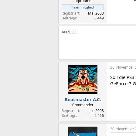
Tagträumer
Teammitglied
Registriert
Mai 2003
Beiträge
8.449
30. November 
Soll die PS
GeForce 7 G
Beatmaster A.C.
Commander
Registriert
Juli 2008
Beiträge
2.466
30. November 