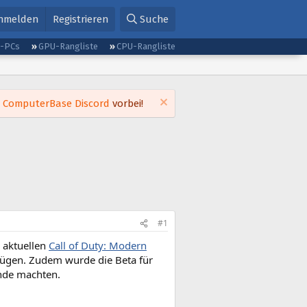
nmelden
Registrieren
Suche
g-PCs
GPU-Rangliste
CPU-Rangliste
m
ComputerBase Discord
vorbei!
#1
 aktuellen
Call of Duty: Modern
fügen. Zudem wurde die Beta für
nde machten.