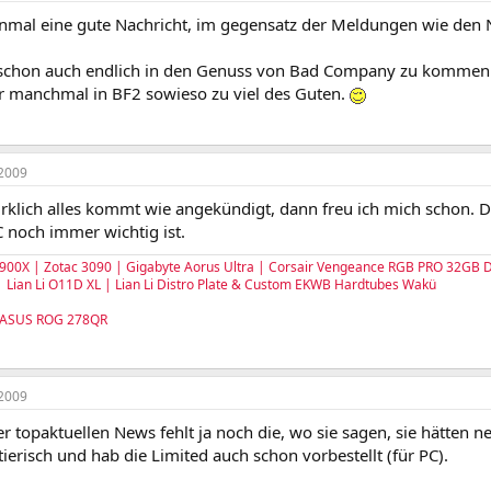
einmal eine gute Nachricht, im gegensatz der Meldungen wie den
schon auch endlich in den Genuss von Bad Company zu kommen. 
r manchmal in BF2 sowieso zu viel des Guten.
2009
irklich alles kommt wie angekündigt, dann freu ich mich schon. 
 noch immer wichtig ist.
900X | Zotac 3090 | Gigabyte Aorus Ultra | Corsair Vengeance RGB PRO 32G
 Lian Li O11D XL | Lian Li Distro Plate & Custom EKWB Hardtubes Wakü
 ASUS ROG 278QR
2009
er topaktuellen News fehlt ja noch die, wo sie sagen, sie hätten n
ierisch und hab die Limited auch schon vorbestellt (für PC).