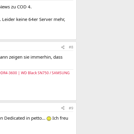
 News zu COD 4.
Leider keine 64er Server mehr,
#8
Dann zeigen sie immerhin, dass
B DDR4-3600 | WD Black SN750 / SAMSUNG
#9
en Dedicated in petto...
Ich freu