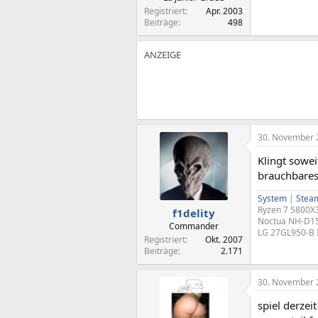
Registriert
Apr. 2003
Beiträge
498
30. November 
Klingt sowe
brauchbares
System
|
Steam
Ryzen 7 5800
f1delity
Noctua NH-D15
Commander
LG 27GL950-B
Registriert
Okt. 2007
Beiträge
2.171
30. November 
spiel derzei