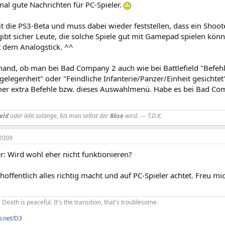
mal gute Nachrichten für PC-Spieler.
it die PS3-Beta und muss dabei wieder feststellen, dass ein Shoo
gibt sicher Leute, die solche Spiele gut mit Gamepad spielen könne
 dem Analogstick. ^^
mand, ob man bei Bad Company 2 auch wie bei Battlefield "Befeh
gelegenheit" oder "Feindliche Infanterie/Panzer/Einheit gesichtet"
mer extra Befehle bzw. dieses Auswahlmenü. Habe es bei Bad Com
eld
oder lebt solange, bis man selbst der
Böse
wird. --- T.D.K.
2009
: Wird wohl eher nicht funktionieren?
r hoffentlich alles richtig macht und auf PC-Spieler achtet. Freu mi
. Death is peaceful. It's the transition, that's troublesome.
b.net/D3