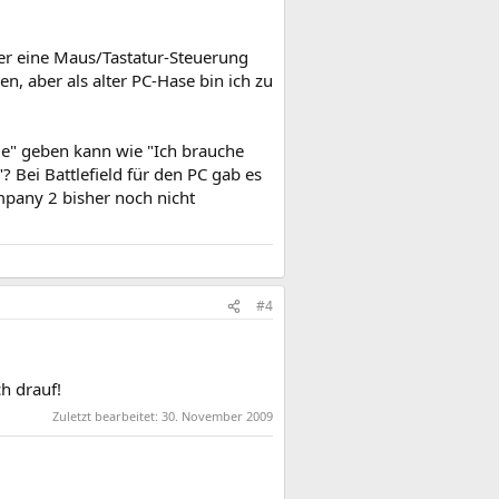
ter eine Maus/Tastatur-Steuerung
n, aber als alter PC-Hase bin ich zu
le" geben kann wie "Ich brauche
? Bei Battlefield für den PC gab es
pany 2 bisher noch nicht
#4
ch drauf!
Zuletzt bearbeitet:
30. November 2009