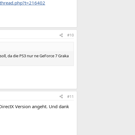
thread.php?t=216402
#10
oll, da die PS3 nur ne GeForce 7 Graka
#11
 DirectX Version angeht. Und dank