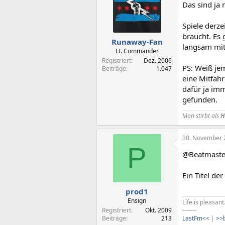
Das sind ja 
Spiele derze
braucht. Es 
Runaway-Fan
langsam mit
Lt. Commander
Registriert
Dez. 2006
PS: Weiß je
Beiträge
1.047
eine Mitfahr
dafür ja im
gefunden.
Man stirbt als
H
30. November 
P
@Beatmaster
Ein Titel de
prod1
Ensign
Life is pleasant
Registriert
Okt. 2009
-------
Beiträge
213
LastFm<<
|
>>