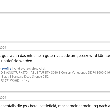
2009
it gut, wenn das mit einem guten Netcode umgesetzt wird könnte 
 Battlefield werden.
-Profile
| Und System ohne Click
X3D
|
ASUS TUF X570
|
ASUS TUF RTX 3080
|
Corsair Vengeance DDR4-3600 C1
 Black
|
Nanoxia Deep Silence 6 R2
 IPS 27″ WQHD 144Hz
2009
t ebenfalls die ps3 beta. battlefield, macht meiner meinung nach 