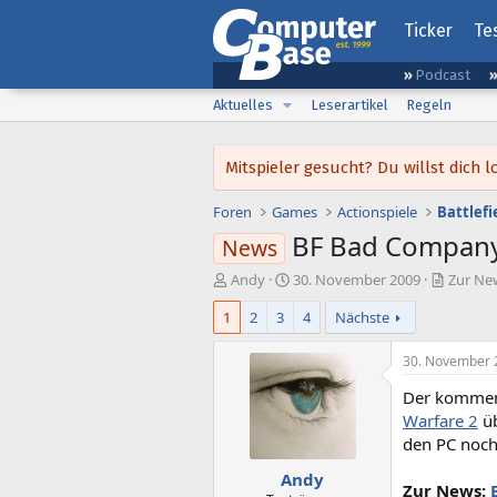
Ticker
Te
Podcast
Aktuelles
Leserartikel
Regeln
Mitspieler gesucht? Du willst dic
Foren
Games
Actionspiele
Battlefi
BF Bad Company 
News
E
E
Andy
30. November 2009
Zur New
r
r
1
2
3
4
Nächste
s
s
t
t
e
e
30. November 
l
l
Der kommend
l
l
e
t
Warfare 2
üb
r
a
den PC noch
m
Andy
Zur News: