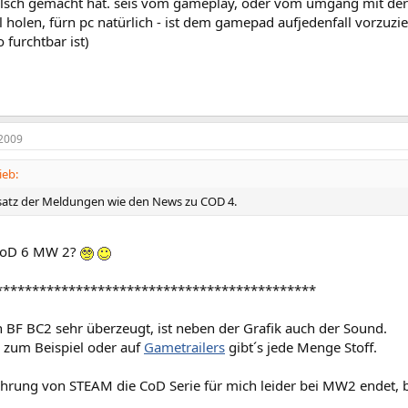
falsch gemacht hat. seis vom gameplay, oder vom umgang mit der
l holen, fürn pc natürlich - ist dem gamepad aufjedenfall vorzuzi
 furchtbar ist)
2009
ieb:
nsatz der Meldungen wie den News zu COD 4.
CoD 6 MW 2?
********************************************
 BF BC2 sehr überzeugt, ist neben der Grafik auch der Sound.
zum Beispiel oder auf
Gametrailers
gibt´s jede Menge Stoff.
hrung von STEAM die CoD Serie für mich leider bei MW2 endet, br