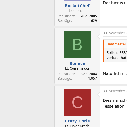
Der hier is
RocketChef
Lieutenant
Registriert
Aug. 2005
Beiträge
629
30. November 
B
Beatmaster A
Soll die PS
verbaut hat
Beneee
Lt. Commander
Natürlich ni
Registriert
Sep. 2004
Beiträge
1.057
30. November 
C
Diesmal sche
Tesselation 
Crazy_Chris
Lt. Junior Grade