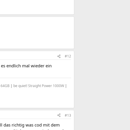
#12
es endlich mal wieder ein
6 64GB
|
be quiet! Straight Power 1000W
|
#13
all das richtig was cod mit dem