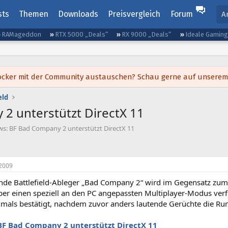
sts
Themen
Downloads
Preisvergleich
Forum
A
RAMageddon
RTX 5000 „Deals“
RX 9000 „Deals“
Ideale Gamin
h locker mit der Community austauschen? Schau gerne auf unsere
eld
2 unterstützt DirectX 11
s: BF Bad Company 2 unterstützt DirectX 11
2009
e Battlefield-Ableger „Bad Company 2“ wird im Gegensatz zum
er einen speziell an den PC angepassten Multiplayer-Modus ver
mals bestätigt, nachdem zuvor anders lautende Gerüchte die Ru
BF Bad Company 2 unterstützt DirectX 11