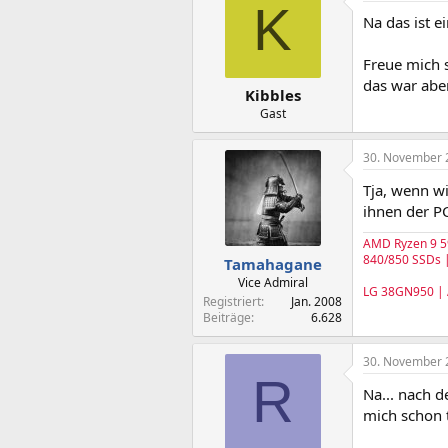
K
Na das ist 
Freue mich 
das war abe
Kibbles
Gast
30. November 
Tja, wenn w
ihnen der PC
AMD Ryzen 9 5
840/850 SSDs |
Tamahagane
Vice Admiral
LG 38GN950 |
Registriert
Jan. 2008
Beiträge
6.628
30. November 
R
Na... nach d
mich schon t