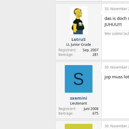
30. November 
das is doch
JUHUU!!!
Wer zuletzt lac
LotruS
Lt. Junior Grade
Registriert
Sep. 2007
Beiträge
281
30. November 
S
jop muss lot
sxemini
Lieutenant
Registriert
Juni 2008
Beiträge
675
30. November 