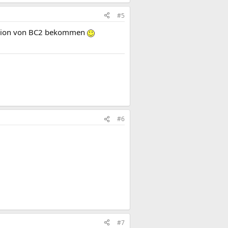
#5
version von BC2 bekommen
#6
#7