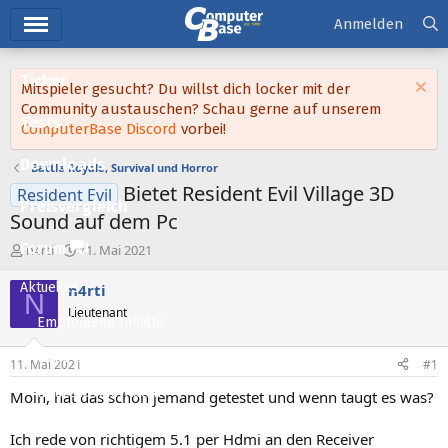
Hauptmenü
Anmelden
Ticker
Mitspieler gesucht? Du willst dich locker mit der
Community austauschen? Schau gerne auf unserem
Tests
ComputerBase Discord
vorbei!
Downloads
Battle Royale, Survival und Horror
Bietet Resident Evil Village 3D
Resident Evil
Preisvergleich
Sound auf dem Pc
Forum
E
E
n4rti
11. Mai 2021
r
r
s
s
Aktuelles
n4rti
N
t
t
Lieutenant
e
e
Empfohlene Inhalte
l
l
l
l
Neue Beiträge
11. Mai 2021
#1
e
t
Neueste Aktivitäten
r
a
Moin, hat das schon jemand getestet und wenn taugt es was?
m
Leserartikel
Ich rede von richtigem 5.1 per Hdmi an den Receiver