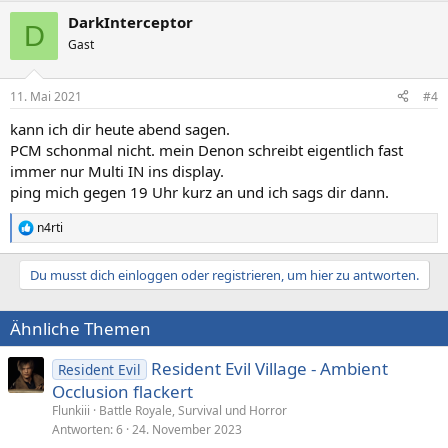
DarkInterceptor
D
Gast
11. Mai 2021
#4
kann ich dir heute abend sagen.
PCM schonmal nicht. mein Denon schreibt eigentlich fast
immer nur Multi IN ins display.
ping mich gegen 19 Uhr kurz an und ich sags dir dann.
n4rti
R
e
a
Du musst dich einloggen oder registrieren, um hier zu antworten.
k
t
i
Ähnliche Themen
o
n
e
Resident Evil Village - Ambient
Resident Evil
n
Occlusion flackert
:
Flunkiii
Battle Royale, Survival und Horror
Antworten
6
24. November 2023