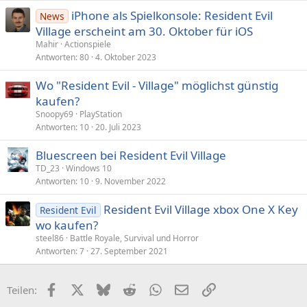
iPhone als Spielkonsole: Resident Evil
News
Village erscheint am 30. Oktober für iOS
Mahir
Actionspiele
Antworten
80
4. Oktober 2023
Wo "Resident Evil - Village" möglichst günstig
kaufen?
Snoopy69
PlayStation
Antworten
10
20. Juli 2023
Bluescreen bei Resident Evil Village
TD_23
Windows 10
Antworten
10
9. November 2022
Resident Evil Village xbox One X Key
Resident Evil
wo kaufen?
steel86
Battle Royale, Survival und Horror
Antworten
7
27. September 2021
Facebook
X (Twitter)
Bluesky
Reddit
WhatsApp
E-Mail
Link
Teilen: