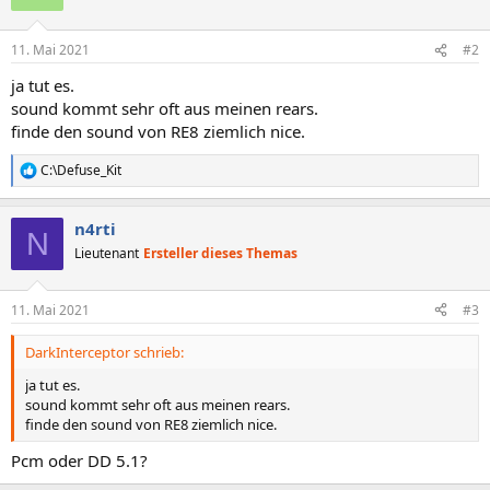
11. Mai 2021
#2
ja tut es.
sound kommt sehr oft aus meinen rears.
finde den sound von RE8 ziemlich nice.
C:\Defuse_Kit
R
e
a
n4rti
k
N
t
Lieutenant
Ersteller dieses Themas
i
o
n
11. Mai 2021
#3
e
n
DarkInterceptor schrieb:
:
ja tut es.
sound kommt sehr oft aus meinen rears.
finde den sound von RE8 ziemlich nice.
Pcm oder DD 5.1?