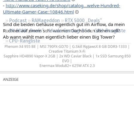
Regeln
-
http://www.caseking.de/shop/catalog...welve-Hundred-
Ultimate-Gamer-Case::10846.html
Podcast
RAMageddon
RTX 5000 „Deals“
Sind die beiden Gehäuse eigentlich gut im Airflow, da mein
Rechner auf einem sehr warmen Dachboden stehen soll?
RX 9000 „Deals“
Ideale Gaming-PCs
GPU-Rangliste
Ab wann wählt man eigentlich lieber einen Big Tower?
CPU-Rangliste
Phenom X4 955 BE | MSI 790FX-GD70 | G.Skill RipJawsX 8 GB DDR3-1333 |
Creative Titanium X-Fi​
Sapphire HD4890 Vapor-X 2GB | 2x WD Caviar Black | 1x SSD Samsung 850
EVO |
Enermax Modu82+ 625W ATX 2.3​