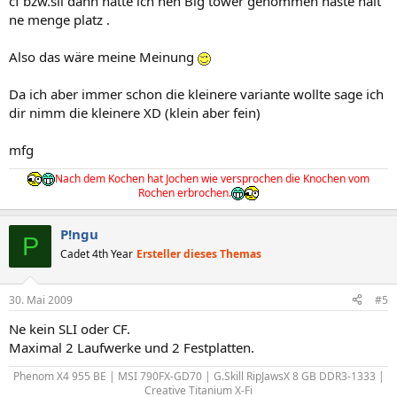
cf bzw.sli dann hätte ich nen Big tower genommen haste halt
ne menge platz .
Also das wäre meine Meinung
Da ich aber immer schon die kleinere variante wollte sage ich
dir nimm die kleinere XD (klein aber fein)
mfg
Nach dem Kochen hat Jochen wie versprochen die Knochen vom
Rochen erbrochen.
P!ngu
P
Cadet 4th Year
Ersteller dieses Themas
30. Mai 2009
#5
Ne kein SLI oder CF.
Maximal 2 Laufwerke und 2 Festplatten.
Phenom X4 955 BE | MSI 790FX-GD70 | G.Skill RipJawsX 8 GB DDR3-1333 |
Creative Titanium X-Fi​