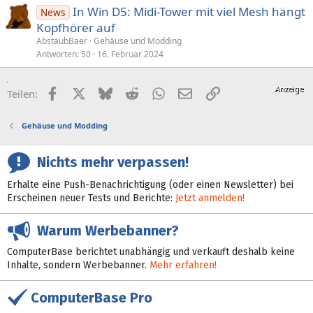
In Win D5: Midi-Tower mit viel Mesh hängt
News
Kopfhörer auf
AbstaubBaer
Gehäuse und Modding
Antworten
50
16. Februar 2024
Facebook
X (Twitter)
Bluesky
Reddit
WhatsApp
E-Mail
Link
Teilen:
Gehäuse und Modding
Nichts mehr verpassen!
Erhalte eine Push-Benachrichtigung (oder einen Newsletter) bei
Erscheinen neuer Tests und Berichte:
Jetzt anmelden!
Warum Werbebanner?
ComputerBase berichtet unabhängig und verkauft deshalb keine
Inhalte, sondern Werbebanner.
Mehr erfahren!
ComputerBase Pro