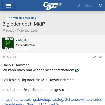
Hauptmenü
Anmelden
Gehäuse und Modding
Ticker
Big oder doch Midi?
Tests
E
E
P!ngu
30. Mai 2009
r
r
Downloads
s
s
P!ngu
P
t
t
Cadet 4th Year
e
e
Preisvergleich
l
l
l
l
30. Mai 2009
#1
Forum
e
t
r
a
Hallo zusammen,
Aktuelles
m
ich kann mich mal wieder nicht entscheiden!
Empfohlene Inhalte
Soll ich ein Big oder ein Midi Tower nehmen?
Neue Beiträge
Also hab mir jetzt die beiden ausgesucht:
Neueste Aktivitäten
-
http://www.caseking.de/shop/catalog/Gehaeuse/Antec/Antec
Leserartikel
-Nine-Hundred-Two::11845.html