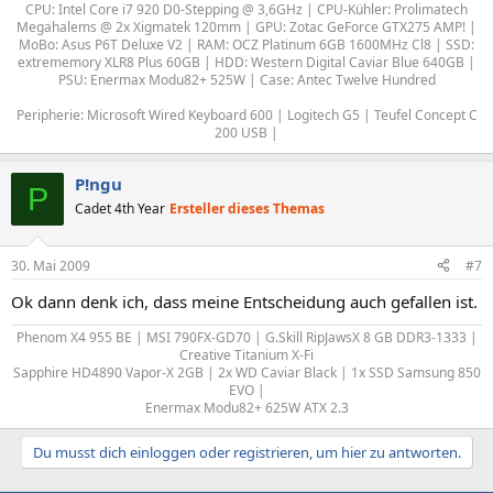
CPU: Intel Core i7 920 D0-Stepping @ 3,6GHz | CPU-Kühler: Prolimatech
Megahalems @ 2x Xigmatek 120mm | GPU: Zotac GeForce GTX275 AMP! |
MoBo: Asus P6T Deluxe V2 | RAM: OCZ Platinum 6GB 1600MHz Cl8 | SSD:
extrememory XLR8 Plus 60GB | HDD: Western Digital Caviar Blue 640GB |
PSU: Enermax Modu82+ 525W | Case: Antec Twelve Hundred
Peripherie: Microsoft Wired Keyboard 600 | Logitech G5 | Teufel Concept C
200 USB |​
P!ngu
P
Cadet 4th Year
Ersteller dieses Themas
30. Mai 2009
#7
Ok dann denk ich, dass meine Entscheidung auch gefallen ist.
Phenom X4 955 BE | MSI 790FX-GD70 | G.Skill RipJawsX 8 GB DDR3-1333 |
Creative Titanium X-Fi​
Sapphire HD4890 Vapor-X 2GB | 2x WD Caviar Black | 1x SSD Samsung 850
EVO |
Enermax Modu82+ 625W ATX 2.3​
Du musst dich einloggen oder registrieren, um hier zu antworten.