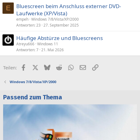
Bluescreen beim Anschluss externer DVD-
r
E
Laufwerke (XP/Vista)
r
t
empeh
Windows 7/8/Vista/XP/2000
Antworten
23
27. September 2025
Häufige Abstürze und Bluescreens
Atreyu666
Windows 11
Antworten
7
21. Mai 2026
Facebook
X (Twitter)
Bluesky
Reddit
WhatsApp
E-Mail
Link
Teilen:
Windows 7/8/Vista/XP/2000
Passend zum Thema