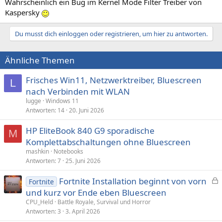
Wahrscheinlich ein Bug im Kernel Mode Filter Treiber von
Kaspersky
Du musst dich einloggen oder registrieren, um hier zu antworten.
Ähnliche Themen
Frisches Win11, Netzwerktreiber, Bluescreen
L
nach Verbinden mit WLAN
lugge
Windows 11
Antworten
14
20. Juni 2026
HP EliteBook 840 G9 sporadische
M
Komplettabschaltungen ohne Bluescreen
mashkin
Notebooks
Antworten
7
25. Juni 2026
Fortnite Installation beginnt von vorn
Fortnite
e
und kurz vor Ende eben Bluescreen
s
CPU_Held
Battle Royale, Survival und Horror
p
Antworten
3
3. April 2026
e