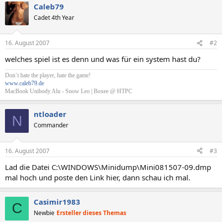
Caleb79
Cadet 4th Year
16. August 2007
#2
welches spiel ist es denn und was für ein system hast du?
Don´t hate the player, hate the game!
www.caleb79.de
MacBook Unibody Alu - Snow Leo | Boxee @ HTPC
ntloader
N
Commander
16. August 2007
#3
Lad die Datei C:\WINDOWS\Minidump\Mini081507-09.dmp
mal hoch und poste den Link hier, dann schau ich mal.
Casimir1983
C
Newbie
Ersteller dieses Themas