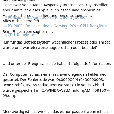
Regeln
Habe zwar vor 2 Tagen Kaspersky Internet Security installiert
aber damit lief dieses Spiel auch 2 tage lang problemlos.
Habe es schon deinstalliert und neu draufgemacht.
Podcast
RAMageddon
RTX 5000 „Deals“
Alles nichts geholfen.
RX 9000 „Deals“
Ideale Gaming-PCs
GPU-Rangliste
Beim Bluescreen sagt er mir:
CPU-Rangliste
"Ein für das Betriebssystem wesentlicher Prozess oder Thread
wurde unerwarteterweise abgebrochen oder beendet"
Und unter der Ereignisanzeige habe ich folgende Information:
Der Computer ist nach einem schwerwiegenden Fehler neu
gestartet. Der Fehlercode war: 0x000000f4 (0x00000003,
0x8657ebf8, 0x8657ed6c, 0x805c7ae2). Ein volles Abbild
wurde gespeichert in: C:\WINDOWS\Minidump\Mini081507-
09.dmp.
Merkwürdig ist halt wirklich das es nur passiert wenn ich das