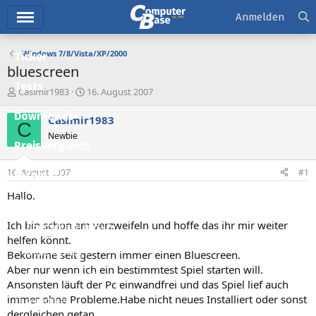
Hauptmenü
Anmelden
Windows 7/8/Vista/XP/2000
Ticker
bluescreen
Tests
E
E
Casimir1983
16. August 2007
r
r
Downloads
s
s
Casimir1983
C
t
t
Newbie
e
e
Preisvergleich
l
l
l
l
16. August 2007
#1
Forum
e
t
r
a
Hallo.
Aktuelles
m
Ich bin schon am verzweifeln und hoffe das ihr mir weiter
Empfohlene Inhalte
helfen könnt.
Neue Beiträge
Bekomme seit gestern immer einen Bluescreen.
Aber nur wenn ich ein bestimmtest Spiel starten will.
Neueste Aktivitäten
Ansonsten läuft der Pc einwandfrei und das Spiel lief auch
immer ohne Probleme.Habe nicht neues Installiert oder sonst
Leserartikel
dergleichen getan.