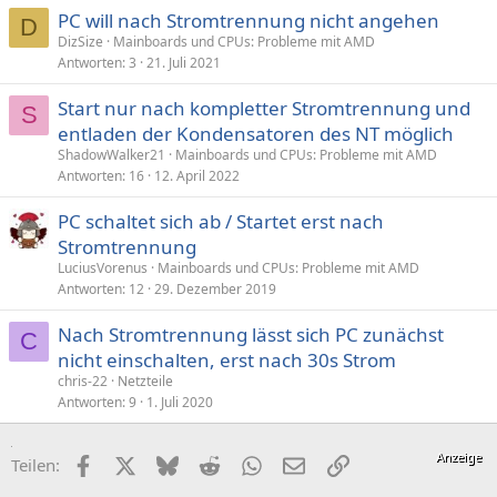
PC will nach Stromtrennung nicht angehen
D
DizSize
Mainboards und CPUs: Probleme mit AMD
Antworten
3
21. Juli 2021
Start nur nach kompletter Stromtrennung und
S
entladen der Kondensatoren des NT möglich
ShadowWalker21
Mainboards und CPUs: Probleme mit AMD
Antworten
16
12. April 2022
PC schaltet sich ab / Startet erst nach
Stromtrennung
LuciusVorenus
Mainboards und CPUs: Probleme mit AMD
Antworten
12
29. Dezember 2019
Nach Stromtrennung lässt sich PC zunächst
C
nicht einschalten, erst nach 30s Strom
chris-22
Netzteile
Antworten
9
1. Juli 2020
Facebook
X (Twitter)
Bluesky
Reddit
WhatsApp
E-Mail
Link
Teilen: