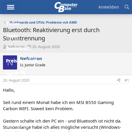
Hauptmenü
Anmelden
Mainboards und CPUs: Probleme mit AMD
Ticker
Bluetooth: Reaktivierung erst durch
Tests
Stromtrennung
E
E
Nefcairon
20. August 2020
Downloads
r
r
s
s
Nefcairon
N
Preisvergleich
t
t
Lt. Junior Grade
e
e
l
l
Forum
l
l
20. August 2020
#1
e
t
Aktuelles
r
a
Hallo,
m
Empfohlene Inhalte
Seit rund einem Monat habe ich ein MSI B550 Gaming
Neue Beiträge
Carbon WIFI. Soweit kein Problem.
Neueste Aktivitäten
Gestern schalte ich den PC ein - und Bluetooth ist nicht da.
Leserartikel
Stundenlange habe ich alles mögliche versucht (Windows-