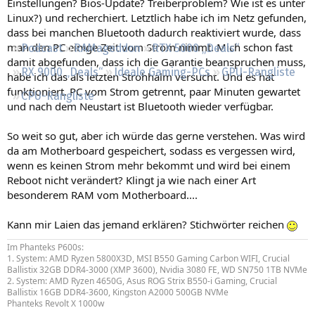
Einstellungen? Bios-Update? Treiberproblem? Wie ist es unter
Regeln
Linux?) und recherchiert. Letztlich habe ich im Netz gefunden,
dass bei manchen Bluetooth dadurch reaktiviert wurde, dass
man den PC einige Zeit vom Strom nimmt. Mich schon fast
Podcast
RAMageddon
RTX 5000 „Deals“
damit abgefunden, dass ich die Garantie beanspruchen muss,
RX 9000 „Deals“
Ideale Gaming-PCs
GPU-Rangliste
habe ich das als letzten Strohhalm versucht. Und es hat
funktioniert. PC vom Strom getrennt, paar Minuten gewartet
CPU-Rangliste
und nach dem Neustart ist Bluetooth wieder verfügbar.
So weit so gut, aber ich würde das gerne verstehen. Was wird
da am Motherboard gespeichert, sodass es vergessen wird,
wenn es keinen Strom mehr bekommt und wird bei einem
Reboot nicht verändert? Klingt ja wie nach einer Art
besonderem RAM vom Motherboard....
Kann mir Laien das jemand erklären? Stichwörter reichen
Im Phanteks P600s:
1. System: AMD Ryzen 5800X3D, MSI B550 Gaming Carbon WIFI, Crucial
Ballistix 32GB DDR4-3000 (XMP 3600), Nvidia 3080 FE, WD SN750 1TB NVMe
2. System: AMD Ryzen 4650G, Asus ROG Strix B550-i Gaming, Crucial
Ballistix 16GB DDR4-3600, Kingston A2000 500GB NVMe
Phanteks Revolt X 1000w