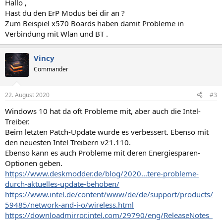
Hallo ,
Hast du den ErP Modus bei dir an ?
Zum Beispiel x570 Boards haben damit Probleme in
Verbindung mit Wlan und BT .
Vincy
Commander
22. August 2020
#3
Windows 10 hat da oft Probleme mit, aber auch die Intel-
Treiber.
Beim letzten Patch-Update wurde es verbessert. Ebenso mit
den neuesten Intel Treibern v21.110.
Ebenso kann es auch Probleme mit deren Energiesparen-
Optionen geben.
https://www.deskmodder.de/blog/2020...tere-probleme-
durch-aktuelles-update-behoben/
https://www.intel.de/content/www/de/de/support/products/
59485/network-and-i-o/wireless.html
https://downloadmirror.intel.com/29790/eng/ReleaseNotes_