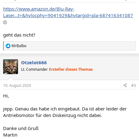
https://www.amazon.de/Blu-Ray-
Laser...t=&hvlocphy=9041929&hvtargid=pla-687416341087
geht das nicht?
MrBalbo
R
e
a
Otzelot666
k
t
Lt. Commander
Ersteller dieses Themas
i
o
n
10. August 2020
#3
e
n
Hi,
:
jepp. Genau das habe ich eingebaut. Da ist aber leider der
Antriebsmotor für den Diskeinzug nicht dabei.
Danke und Gruß
Martin