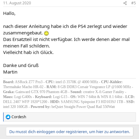
11. August 2020
#5
Hallo,
nach dieser Anleitung habe ich die PS4 zerlegt und wieder
zusammengebaut.
Das Ersatzteil ist nicht verfügbar. Ich werde denen aber mal
meinen Fall schildern.
Vielleicht hab ich Glück.
Danke und Gruß
Martin
Board:
ASRock Z77 Pro3 -
CPU:
intel i5 3570K @ 4000 MHz -
CPU-Kühler:
Thermaltake Macho HR-02 -
RAM:
8 GB DDR3 Corsair Vengeance LP @1600 MHz -
Graka:
Gainward GTX 970 Phantom 4GB -
Sound:
creative X-fi Gamer Fatality -
Maus:
Logi G400s -
Keyboard:
Logi G15 -
OS:
WIN 7 64bit & WIN 8.1 64bit -
LCD:
DELL 2407 WFP 1920*1200 -
HDD:
SAMSUNG Spinpoint F3 HD103SJ 1TB -
SSD:
intel 320 160GB -
Powered by:
beQuiet Straight Power Quad Rail 550Watt
Cordesh
R
e
a
Du musst dich einloggen oder registrieren, um hier zu antworten.
k
t