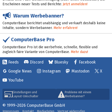
Erscheinen neuer Tests und Berichte:
Jetzt anmelden!
Warum Werbebanner?
ComputerBase berichtet unabhängig und verkauft deshalb keine
Inhalte, sondern Werbebanner.
Mehr erfahren!
ComputerBase Pro
ComputerBase Pro ist die werbefreie, schnelle, flexible und
zugleich faire Variante von ComputerBase.
Mehr dazu!
Feeds
Discord
Bluesky
Facebook
Google News
Instagram
Mastodon
X
YouTube
Einstellungen und
Probleme mit einem
Layout-Umschalter
Werbebanner?
© 1999–2026 ComputerBase GmbH
Impressum
Kontakt
Mediadaten
Vertrag widerrufen