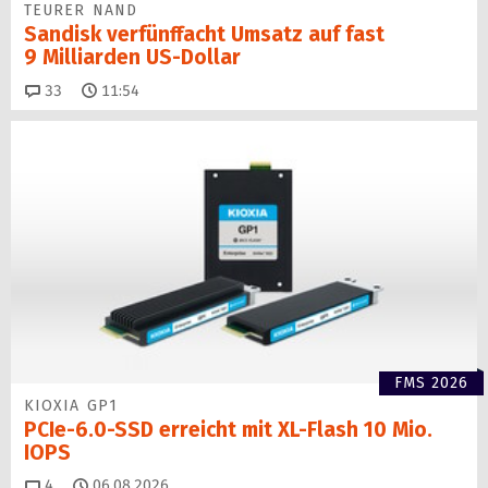
TEURER NAND
Sandisk verfünffacht Umsatz auf fast
9 Milliarden US-Dollar
Kommentare
33
11:54
FMS 2026
KIOXIA GP1
PCIe-6.0-SSD erreicht mit XL-Flash 10 Mio.
IOPS
Kommentare
4
06.08.2026