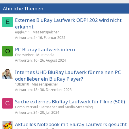
i
Ähnliche Themen
o
n
e
Externes BluRay Laufwerk ODP1202 wird nicht
E
n
erkannt
:
eggi4711
Massenspeicher
Antworten
4
16. Februar 2025
PC Bluray Laufwerk intern
O
Obersteirer
Multimedia
Antworten
10
26. August 2024
Internes UHD BluRay Laufwerk für meinen PC
oder lieber ein BluRay Player?
13b3n10
Massenspeicher
Antworten
18
30. Dezember 2023
Suche externes BluRay Laufwerk für Filme (50€)
C
ComputerPaul
Fernseher und Media-Streaming
Antworten
34
20. Juli 2024
Aktuelles Notebook mit Bluray Laufwerk gesucht