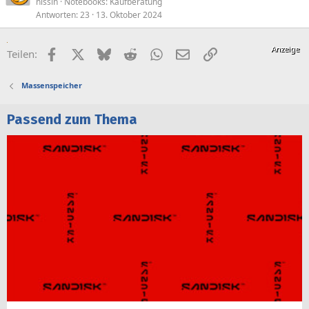
nissin
Notebooks: Kaufberatung
Antworten
23
13. Oktober 2024
Facebook
X (Twitter)
Bluesky
Reddit
WhatsApp
E-Mail
Link
Teilen:
Massenspeicher
Passend zum Thema