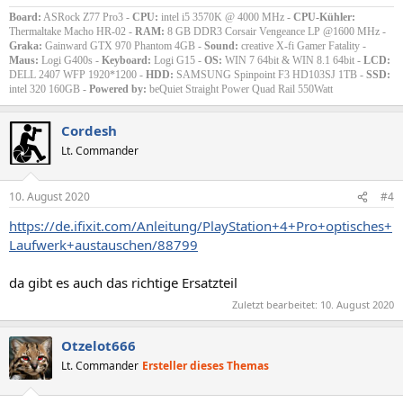
Board:
ASRock Z77 Pro3 -
CPU:
intel i5 3570K @ 4000 MHz -
CPU-Kühler:
Thermaltake Macho HR-02 -
RAM:
8 GB DDR3 Corsair Vengeance LP @1600 MHz -
Graka:
Gainward GTX 970 Phantom 4GB -
Sound:
creative X-fi Gamer Fatality -
Maus:
Logi G400s -
Keyboard:
Logi G15 -
OS:
WIN 7 64bit & WIN 8.1 64bit -
LCD:
DELL 2407 WFP 1920*1200 -
HDD:
SAMSUNG Spinpoint F3 HD103SJ 1TB -
SSD:
intel 320 160GB -
Powered by:
beQuiet Straight Power Quad Rail 550Watt
Cordesh
Lt. Commander
10. August 2020
#4
https://de.ifixit.com/Anleitung/PlayStation+4+Pro+optisches+
Laufwerk+austauschen/88799
da gibt es auch das richtige Ersatzteil
Zuletzt bearbeitet:
10. August 2020
Otzelot666
Lt. Commander
Ersteller dieses Themas