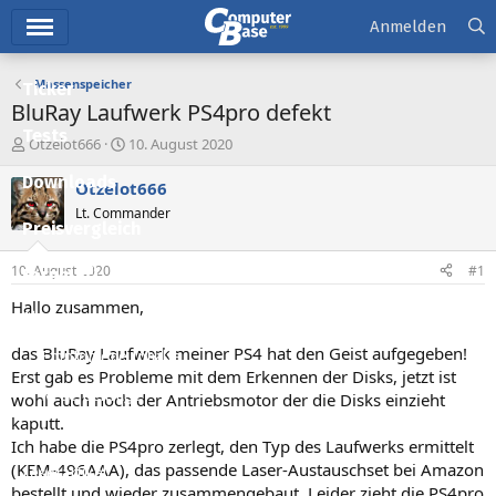
Hauptmenü
Anmelden
Massenspeicher
Ticker
BluRay Laufwerk PS4pro defekt
Tests
E
E
Otzelot666
10. August 2020
r
r
Downloads
s
s
Otzelot666
t
t
Lt. Commander
e
e
Preisvergleich
l
l
l
l
10. August 2020
#1
Forum
e
t
r
a
Hallo zusammen,
Aktuelles
m
das BluRay Laufwerk meiner PS4 hat den Geist aufgegeben!
Empfohlene Inhalte
Erst gab es Probleme mit dem Erkennen der Disks, jetzt ist
Neue Beiträge
wohl auch noch der Antriebsmotor der die Disks einzieht
kaputt.
Neueste Aktivitäten
Ich habe die PS4pro zerlegt, den Typ des Laufwerks ermittelt
(KEM-496AAA), das passende Laser-Austauschset bei Amazon
Leserartikel
bestellt und wieder zusammengebaut. Leider zieht die PS4pro