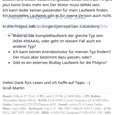
Regeln
jetzt keine Disks mehr ein! Der Motor muss defekt sein.
Ich kann leider keinen passenden für mein Laufwerk finden.
Ein komplettes Laufwerk gibt es für meine Version auch nicht.
Podcast
RAMageddon
RTX 5000 „Deals“
Meine Fragen, falls sich irgendjemand damit auskennt:
RX 9000 „Deals“
Ideale Gaming-PCs
GPU-Rangliste
CPU-Rangliste
Muss es das Komplettlaufwerk der gleiche Typ sein
(KEM-496AAA), oder geht im diesem Fall auch ein
anderer Typ?
Ich kann keinen Antriebsmotor für meinen Typ finden?!
Der muss aber bestimmt dazu passen, oder?
Gibt es ein externes BluRay Laufwerk für die PS4pro?
Vielen Dank fürs Lesen und ich hoffe auf Tipps. :-)
Gruß Martin
Board:
ASRock Z77 Pro3 -
CPU:
intel i5 3570K @ 4000 MHz -
CPU-Kühler:
Thermaltake Macho HR-02 -
RAM:
8 GB DDR3 Corsair Vengeance LP @1600 MHz -
Graka:
Gainward GTX 970 Phantom 4GB -
Sound:
creative X-fi Gamer Fatality -
Maus:
Logi G400s -
Keyboard:
Logi G15 -
OS:
WIN 7 64bit & WIN 8.1 64bit -
LCD:
DELL 2407 WFP 1920*1200 -
HDD:
SAMSUNG Spinpoint F3 HD103SJ 1TB -
SSD: