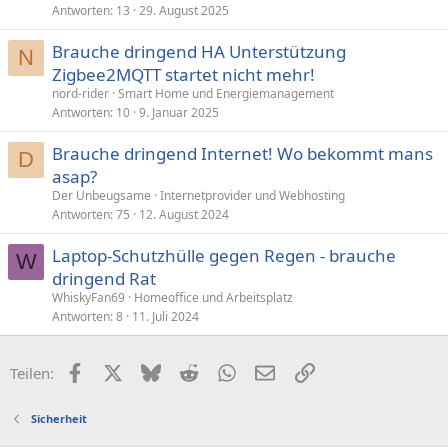
Antworten
13
29. August 2025
Brauche dringend HA Unterstützung
N
Zigbee2MQTT startet nicht mehr!
nord-rider
Smart Home und Energiemanagement
Antworten
10
9. Januar 2025
Brauche dringend Internet! Wo bekommt mans
D
asap?
Der Unbeugsame
Internetprovider und Webhosting
Antworten
75
12. August 2024
Laptop-Schutzhülle gegen Regen - brauche
W
dringend Rat
WhiskyFan69
Homeoffice und Arbeitsplatz
Antworten
8
11. Juli 2024
Facebook
X (Twitter)
Bluesky
Reddit
WhatsApp
E-Mail
Link
Teilen:
Sicherheit