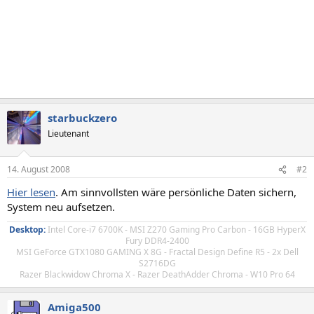
starbuckzero
Lieutenant
14. August 2008
#2
Hier lesen
. Am sinnvollsten wäre persönliche Daten sichern,
System neu aufsetzen.
Desktop:
Intel Core-i7 6700K - MSI Z270 Gaming Pro Carbon - 16GB HyperX
Fury DDR4-2400
MSI GeForce GTX1080 GAMING X 8G - Fractal Design Define R5 - 2x Dell
S2716DG
Razer Blackwidow Chroma X - Razer DeathAdder Chroma - W10 Pro 64
Amiga500