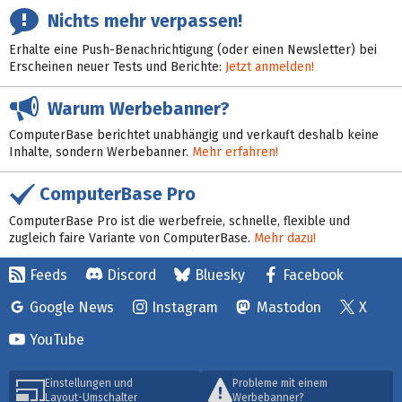
Nichts mehr verpassen!
Erhalte eine Push-Benachrichtigung (oder einen Newsletter) bei
Erscheinen neuer Tests und Berichte:
Jetzt anmelden!
Warum Werbebanner?
ComputerBase berichtet unabhängig und verkauft deshalb keine
Inhalte, sondern Werbebanner.
Mehr erfahren!
ComputerBase Pro
ComputerBase Pro ist die werbefreie, schnelle, flexible und
zugleich faire Variante von ComputerBase.
Mehr dazu!
Feeds
Discord
Bluesky
Facebook
Google News
Instagram
Mastodon
X
YouTube
Einstellungen und
Probleme mit einem
Layout-Umschalter
Werbebanner?