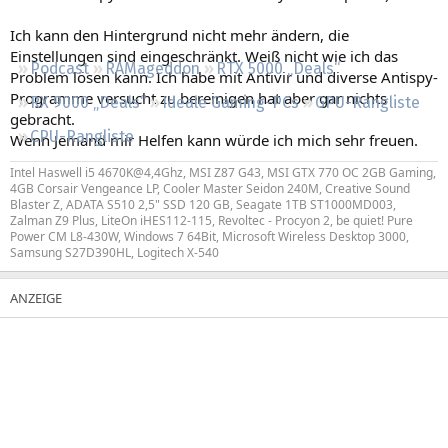
Regeln
Ich kann den Hintergrund nicht mehr ändern, die
Einstellungen sind eingeschränkt. Weiß nicht wie ich das
Podcast
RAMageddon
RTX 5000 „Deals“
Problem lösen kann. Ich habe mit Antivir und diverse Antispy-
Programme versucht zu bereinigen hat aber gar nichts
RX 9000 „Deals“
Ideale Gaming-PCs
GPU-Rangliste
gebracht.
CPU-Rangliste
Wenn Jemand mir Helfen kann würde ich mich sehr freuen.
Intel Haswell i5 4670K@4,4Ghz, MSI Z87 G43, MSI GTX 770 OC 2GB Gaming,
4GB Corsair Vengeance LP, Cooler Master Seidon 240M, Creative Sound
Blaster Z, ADATA S510 2,5" SSD 120 GB, Seagate 1TB ST1000MD003,
Zalman Z9 Plus, LiteOn iHES112-115, Revoltec - Procyon 2, be quiet! Pure
Power CM L8-430W, Windows 7 64Bit, Microsoft Wireless Desktop 3000,
Samsung S27D390HL, Logitech X-540