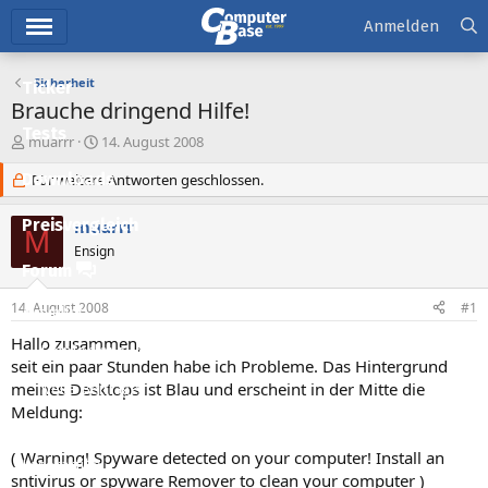
Hauptmenü
Anmelden
Sicherheit
Ticker
Brauche dringend Hilfe!
Tests
E
E
muarrr
14. August 2008
r
r
Downloads
s
Für weitere Antworten geschlossen.
s
t
t
e
e
Preisvergleich
muarrr
M
l
l
Ensign
l
l
Forum
e
t
r
a
14. August 2008
#1
Aktuelles
m
Hallo zusammen,
Empfohlene Inhalte
seit ein paar Stunden habe ich Probleme. Das Hintergrund
meines Desktops ist Blau und erscheint in der Mitte die
Neue Beiträge
Meldung:
Neueste Aktivitäten
( Warning! Spyware detected on your computer! Install an
Leserartikel
sntivirus or spyware Remover to clean your computer )