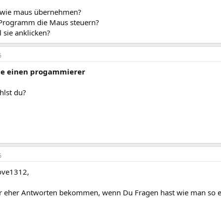
 wie maus übernehmen?
n Programm die Maus steuern?
 sie anklicken?
6
he einen progammierer
hlst du?
6
ove1312,
er eher Antworten bekommen, wenn Du Fragen hast wie man so 