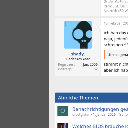
Grafik: GeFor
Ram: 8GB DDR3
Netzteil: 450 
13. Februar 20
ich hab das 
naja, jeden
schreiben ^
shady.
Um so genau
Cadet 4th Year
stimmt nicht
Registriert
Jan. 2006
Beiträge
67
aber ich ha
Ähnliche Themen
Benachrichtigungen geä
O
orodigistan
1. Januar 2026
Treff
Welches BIOS brauche i