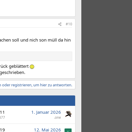
#10
chen soll und nich son müll da hin
rück geblättert
geschrieben.
 oder registrieren, um hier zu antworten.
11
1. Januar 2026
477
.one
19
12. Mai 2026