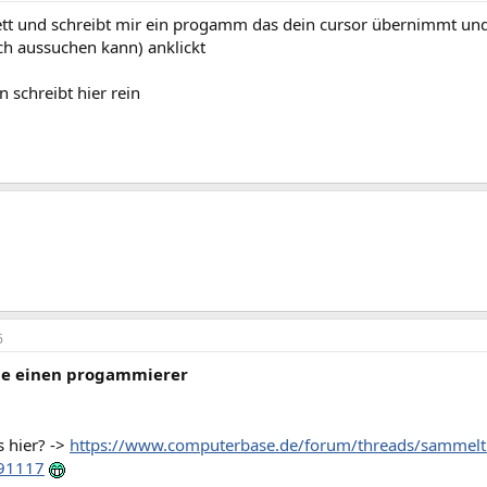
nett und schreibt mir ein progamm das dein cursor übernimmt und
ch aussuchen kann) anklickt
 schreibt hier rein
6
he einen progammierer
s hier? ->
https://www.computerbase.de/forum/threads/sammelth
91117