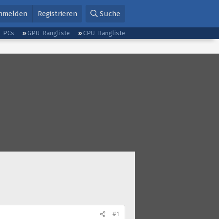
nmelden
Registrieren
Suche
g-PCs
GPU-Rangliste
CPU-Rangliste
#1