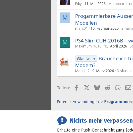
Piky
11. Mai 2026
Mainboards un
Progammierbare Aussen
M
Modellen
marc01
10. Februar 2025
Smartw
PS4 Slim CUH-2016B – w
M
Maximum_1616
15. April 2026
S
Brauche ich fü
Glasfaser
Modem?
Maggie2
9. März 2026
Diskussio
Facebook
X (Twitter)
Bluesky
Reddit
What
Teilen:
Foren
Anwendungen
Programmiere
Nichts mehr verpassen
Erhalte eine Push-Benachrichtigung (od