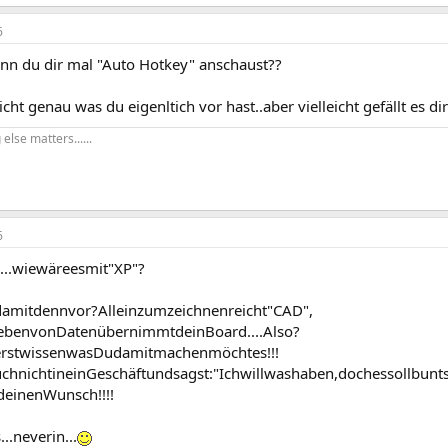
6
nn du dir mal "Auto Hotkey" anschaust??
icht genau was du eigenltich vor hast..aber vielleicht gefällt es dir
else matters......
6
...wiewäreesmit"XP"?
amitdennvor?Alleinzumzeichnenreicht"CAD",
ebenvonDatenübernimmtdeinBoard....Also?
rstwissenwasDudamitmachenmöchtes!!!
chnichtineinGeschäftundsagst:"Ichwillwashaben,dochessollbunts
tdeinenWunsch!!!!
..neverin...