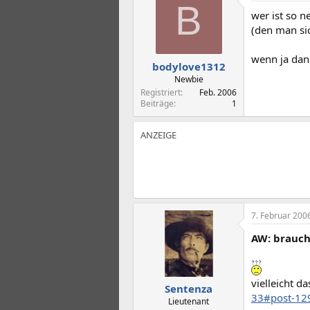
t
t
B
wer ist so 
e
e
l
l
(den man si
l
l
e
t
wenn ja dann
bodylove1312
r
a
m
Newbie
Registriert
Feb. 2006
Beiträge
1
7. Februar 200
AW: brauc
vielleicht da
Sentenza
33#post-12
Lieutenant