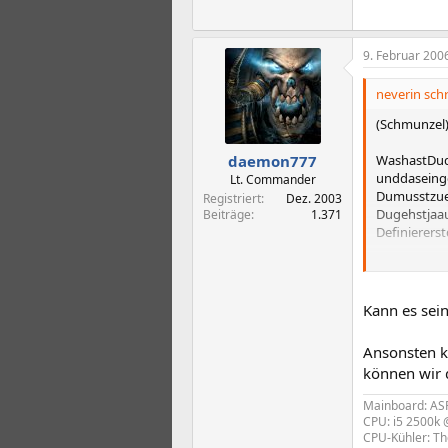
9. Februar 200
neverin schr
(Schmunzel)
WashastDud
daemon777
unddaseing
Lt. Commander
Dumusstzue
Registriert
Dez. 2003
Dugehstjaau
Beiträge
1.371
Definierers
NettenGruss.
Kann es sein
Ansonsten k
können wir d
Mainboard: AS
CPU: i5 2500k
CPU-Kühler: T