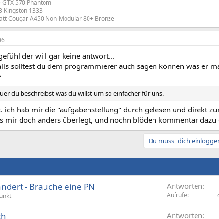
ce GTX 570 Phantom
 Kingston 1333
Watt Cougar A450 Non-Modular 80+ Bronze
06
gefühl der will gar keine antwort...
falls solltest du dem programmierer auch sagen können was er ma
^
er du beschreibst was du willst um so einfacher für uns.
. ich hab mir die "aufgabenstellung" durch gelesen und direkt zu
bs mir doch anders überlegt, und nochn blöden kommentar dazu 
Du musst dich einloggen
ndert - Brauche eine PN
Antworten
Aufrufe
punkt
ch
Antworten