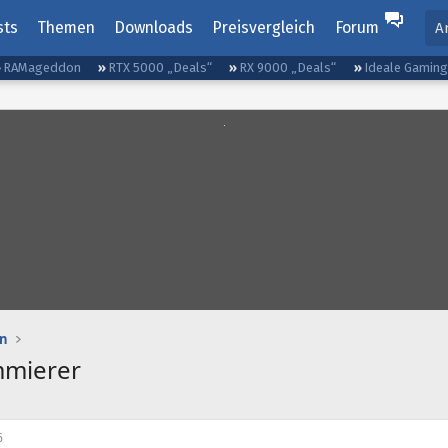
sts
Themen
Downloads
Preisvergleich
Forum
A
RAMageddon
RTX 5000 „Deals“
RX 9000 „Deals“
Ideale Gamin
n
mmierer
6