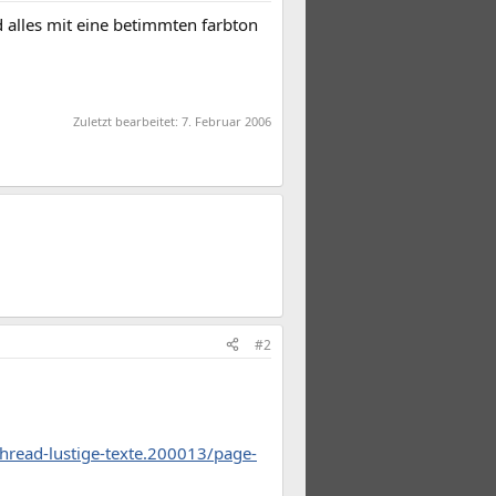
 alles mit eine betimmten farbton
Zuletzt bearbeitet:
7. Februar 2006
#2
read-lustige-texte.200013/page-