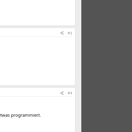
#3
#4
etwas programmiert.