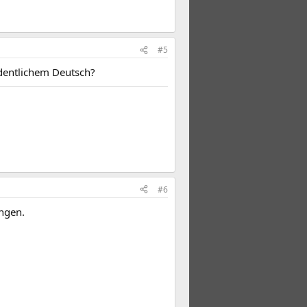
#5
ordentlichem Deutsch?
#6
ungen.