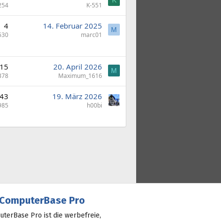
K
254
K-551
4
14. Februar 2025
M
530
marc01
15
20. April 2026
M
378
Maximum_1616
43
19. März 2026
985
h00bi
ComputerBase Pro
terBase Pro ist die werbefreie,