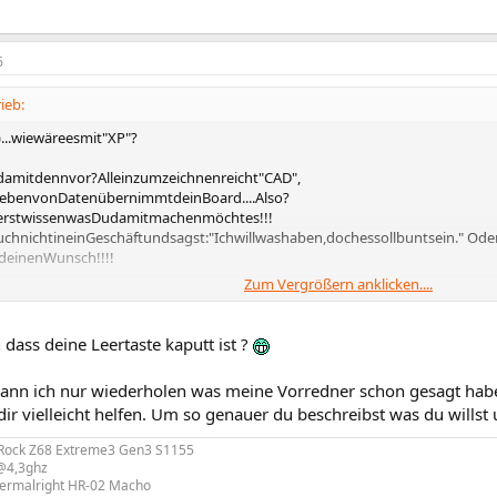
6
ieb:
...wiewäreesmit"XP"?
amitdennvor?Alleinzumzeichnenreicht"CAD",
ebenvonDatenübernimmtdeinBoard....Also?
rstwissenwasDudamitmachenmöchtes!!!
chnichtineinGeschäftundsagst:"Ichwillwashaben,dochessollbuntsein." Ode
tdeinenWunsch!!!!
Zum Vergrößern anklicken....
..neverin...
 dass deine Leertaste kaputt ist ?
ann ich nur wiederholen was meine Vorredner schon gesagt habe
ir vielleicht helfen. Um so genauer du beschreibst was du willst 
Rock Z68 Extreme3 Gen3 S1155
 @4,3ghz
hermalright HR-02 Macho