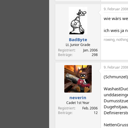
9. Februar 200
wie wärs we
ich weis ja n
BadByte
rowing, nothing 
Lt. Junior Grade
Registriert
Jan. 2006
Beiträge
298
9. Februar 200
(Schmunzel)
WashastDud
unddaseing
neverin
Dumusstzue
Cadet 1st Year
Dugehstjaau
Registriert
Feb. 2006
Definierers
Beiträge
12
NettenGruss.