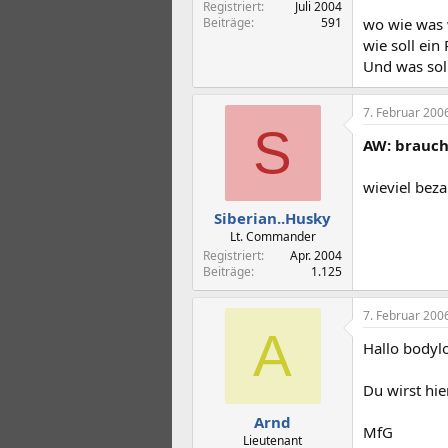
Registriert
Juli 2004
wo wie was
Beiträge
591
wie soll ei
Und was soll
7. Februar 200
S
AW: brauc
wieviel beza
Siberian..Husky
Lt. Commander
Registriert
Apr. 2004
Beiträge
1.125
7. Februar 200
A
Hallo bodyl
Du wirst hi
Arnd
MfG
Lieutenant