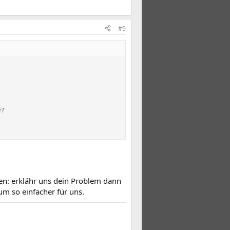
#9
r?
n: erklähr uns dein Problem dann
um so einfacher für uns.