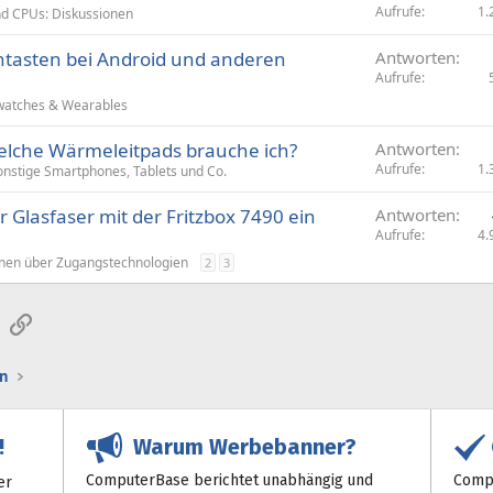
Aufrufe
1.
d CPUs: Diskussionen
tasten bei Android und anderen
Antworten
Aufrufe
atches & Wearables
elche Wärmeleitpads brauche ich?
Antworten
Aufrufe
1.
onstige Smartphones, Tablets und Co.
r Glasfaser mit der Fritzbox 7490 ein
Antworten
Aufrufe
4.
nen über Zugangstechnologien
2
3
sApp
E-Mail
Link
n
Warum Werbebanner?
!
ComputerBase berichtet unabhängig und
Compu
er