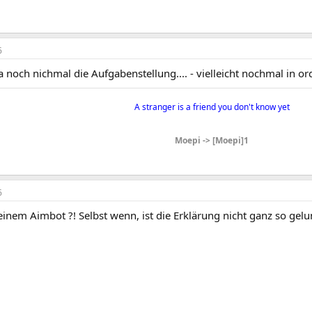
6
ja noch nichmal die Aufgabenstellung.... - vielleicht nochmal in 
A stranger is a friend you don't know yet​
Moepi -> [Moepi]1
6
einem Aimbot ?! Selbst wenn, ist die Erklärung nicht ganz so gel