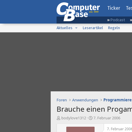
Ticker
Te
Podcast
Aktuelles
Leserartikel
Regeln
Foren
Anwendungen
Programmiere
Brauche einen Proga
E
E
bodylove1312
7. Februar 2006
r
r
s
s
7. Februar 200