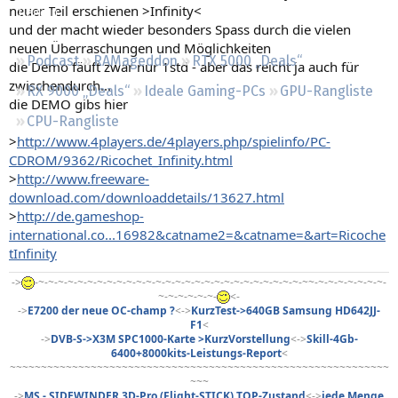
neuer Teil erschienen >Infinity<
Regeln
und der macht wieder besonders Spass durch die vielen
neuen Überraschungen und Möglichkeiten
Podcast
RAMageddon
RTX 5000 „Deals“
die Demo fäuft zwar nur 1std - aber das reicht ja auch für
zwischendurch...
RX 9000 „Deals“
Ideale Gaming-PCs
GPU-Rangliste
die DEMO gibs hier
CPU-Rangliste
>
http://www.4players.de/4players.php/spielinfo/PC-
CDROM/9362/Ricochet_Infinity.html
>
http://www.freeware-
download.com/downloaddetails/13627.html
>
http://de.gameshop-
international.co...16982&catname2=&catname=&art=Ricoche
tInfinity
->
-~-~-~-~-~-~-~-~-~-~-~-~-~-~-~-~-~-~-~-~-~-~-~-~-~-~-~-~~-~-~-~-~-~-~-~-
~-~-~-~-~-~-
<-
->
E7200 der neue OC-champ ?
<->
KurzTest->640GB Samsung HD642JJ-
F1
<
->
DVB-S->X3M SPC1000-Karte >KurzVorstellung
<->
Skill-4Gb-
6400+8000kits-Leistungs-Report
<
~~~~~~~~~~~~~~~~~~~~~~~~~~~~~~~~~~~~~~~~~~~~~~~~~~~~~~~~~~~~~
~~~
->
MS - SIDEWINDER 3D-Pro (Flight-STICK) TOP-Zustand
<->
jede Menge