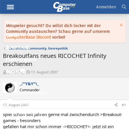
Hauptmenü
Anmelden
Ticker
Mitspieler gesucht? Du willst dich locker mit der
Community austauschen? Schau gerne auf unserem
Tests
ComputerBase Discord
vorbei!
Downloads
Extraleben, Community, Genrepolitik
Breakoutfans neues RICOCHET Infinity
Preisvergleich
erschienen
Forum
E
E
_/"Y&Y"\_
17. August 2007
r
r
s
s
Aktuelles
_/"Y&Y"\_
t
t
Commander
e
e
Empfohlene Inhalte
l
l
l
l
Neue Beiträge
17. August 2007
#1
e
t
Neueste Aktivitäten
r
a
spiel schon seit Jahren gerne mal zwischendurch >Breakout-
m
games - besonders
Leserartikel
gefallen hat mir schon immer ->RICOCHET<- jetzt ist ein