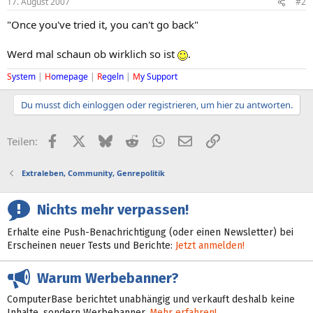
17. August 2007
#2
"Once you've tried it, you can't go back"
Werd mal schaun ob wirklich so ist
.
S
ystem
|
H
omepage
|
R
egeln
|
M
y Support
Du musst dich einloggen oder registrieren, um hier zu antworten.
Facebook
X (Twitter)
Bluesky
Reddit
WhatsApp
E-Mail
Link
Teilen:
Extraleben, Community, Genrepolitik
Nichts mehr verpassen!
Erhalte eine Push-Benachrichtigung (oder einen Newsletter) bei
Erscheinen neuer Tests und Berichte:
Jetzt anmelden!
Warum Werbebanner?
ComputerBase berichtet unabhängig und verkauft deshalb keine
Inhalte, sondern Werbebanner.
Mehr erfahren!