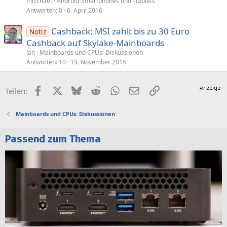
mischaef
Android-Smartphones und -Tablets
Antworten
0
6. April 2016
Cashback: MSI zahlt bis zu 30 Euro
Notiz
Cashback auf Skylake-Mainboards
Jan
Mainboards und CPUs: Diskussionen
Antworten
10
19. November 2015
Facebook
X (Twitter)
Bluesky
Reddit
WhatsApp
E-Mail
Link
Teilen:
Mainboards und CPUs: Diskussionen
Passend zum Thema