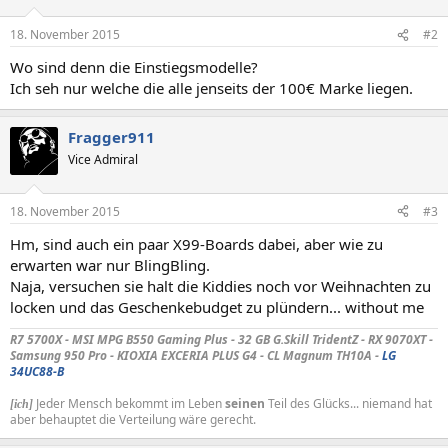
18. November 2015
#2
Wo sind denn die Einstiegsmodelle?
Ich seh nur welche die alle jenseits der 100€ Marke liegen.
Fragger911
Vice Admiral
18. November 2015
#3
Hm, sind auch ein paar X99-Boards dabei, aber wie zu
erwarten war nur BlingBling.
Naja, versuchen sie halt die Kiddies noch vor Weihnachten zu
locken und das Geschenkebudget zu plündern... without me
R7 5700X - MSI MPG B550 Gaming Plus - 32 GB G.Skill TridentZ - RX 9070XT -
Samsung 950 Pro - KIOXIA EXCERIA PLUS G4 - CL Magnum TH10A -
LG
34UC88-B
Jeder Mensch bekommt im Leben
seinen
Teil des Glücks... niemand hat
[ich]
aber behauptet die Verteilung wäre gerecht.