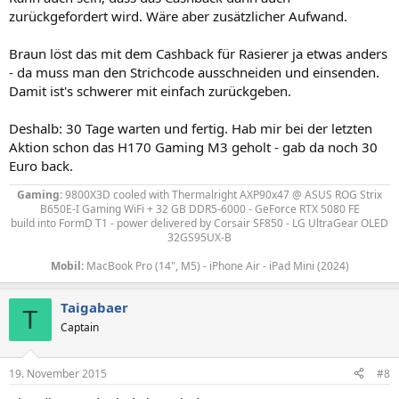
zurückgefordert wird. Wäre aber zusätzlicher Aufwand.
Braun löst das mit dem Cashback für Rasierer ja etwas anders
- da muss man den Strichcode ausschneiden und einsenden.
Damit ist's schwerer mit einfach zurückgeben.
Deshalb: 30 Tage warten und fertig. Hab mir bei der letzten
Aktion schon das H170 Gaming M3 geholt - gab da noch 30
Euro back.
Gaming:
9800X3D
cooled with Thermalright AXP90x47
@ ASUS ROG Strix
B650E-I Gaming WiFi + 32 GB DDR5-6000 - GeForce RTX 5080 FE
build into FormD T1 - power delivered by
Corsair SF850 - LG UltraGear OLED
32GS95UX-B
Mobil:
MacBook Pro (14", M5) - iPhone Air - iPad Mini (2024)
Taigabaer
T
Captain
19. November 2015
#8