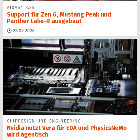
AIDA64 8.35
Support für Zen 6, Mustang Peak und
Panther Lake-R ausgebaut
28.07.2026
CHIPDESIGN UND ENGINEERING
Nvidia nutzt Vera für EDA und PhysicsNeMo
wird agentisch