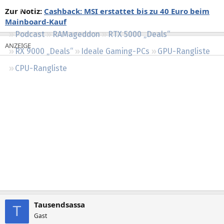
Regeln
Zur Notiz:
Cashback: MSI erstattet bis zu 40 Euro beim
Mainboard-Kauf
Podcast
RAMageddon
RTX 5000 „Deals“
RX 9000 „Deals“
Ideale Gaming-PCs
GPU-Rangliste
CPU-Rangliste
Tausendsassa
T
Gast