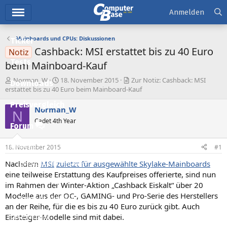
Hauptmenü
Anmelden
Mainboards und CPUs: Diskussionen
Ticker
Cashback: MSI erstattet bis zu 40 Euro
Notiz
Tests
beim Mainboard-Kauf
E
E
Norman_W
18. November 2015
Zur Notiz: Cashback: MSI
Downloads
r
r
erstattet bis zu 40 Euro beim Mainboard-Kauf
s
s
Preisvergleich
t
t
Norman_W
N
e
e
Cadet 4th Year
l
l
Forum
l
l
e
t
Aktuelles
18. November 2015
#1
r
a
m
Nachdem
MSI
zuletzt für ausgewählte Skylake-Mainboards
Empfohlene Inhalte
eine teilweise Erstattung des Kaufpreises offerierte, sind nun
Neue Beiträge
im Rahmen der Winter-Aktion „Cashback Eiskalt“ über 20
Modelle aus der OC-, GAMING- und Pro-Serie des Herstellers
Neueste Aktivitäten
an der Reihe, für die es bis zu 40 Euro zurück gibt. Auch
Einsteiger-Modelle sind mit dabei.
Leserartikel