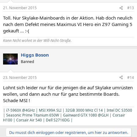
21. November 2015
#13
Toll. Nur Skylake-Mainboards in der Aktion. Hab doch neulich
nach dem Defekt meines Maximus VI Hero ein Z97 Gaming 5
gekauft ... :-(
Kann Nicht wohnt in der Will-Nicht-Straße.
Higgs Boson
Banned
23. November 2015
#14
Lohnt sich leider nur für die jenigen die auf Skylake umrüsten
wollen, und dann auch nur für ganz bestimmte Boards.
Schade MSI !
| i7-5960X @4GHz | MSI X99A SLI | 32GB 3000 MHz Cl 14 |
Intel DC S3500
|
Seasonic Prime Titanium 650W |
Gainward GTX 1080 @GLH
|
Corsair
H100 | Corsair Air 540 | Dell S2716DG |
Du musst dich einloggen oder registrieren, um hier zu antworten.