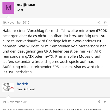
maijinace
M
Gast
19. November 2015
#4
Habt ihr einen Vorschlag für mich. Ich wollte mir einen 6700K
besorgen aber da es nicht "kaufbar" ist bzw. unnötig um 150
euro teurer verkauft wird überlege ich mir was anderes zu
nehmen. Was würdet ihr mir empfehlen von Motherbord her
und den dazugehörigen CPU. leider passt bei mir kein ATX
rein sondern qATX oder mATX. Primär sollen Mobas drauf
laufen, sekundär würde ich gerne auch spiele auf max
Auflösung mit ausreichender FPS spielen. Also es wird eine
R9 390 herhalten.
borizb
Rear Admiral
19. November 2015
#5
Nur zur Ergänzung: Man kann (oder konnte bei der letzten