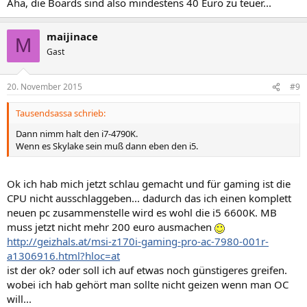
Aha, die Boards sind also mindestens 40 Euro zu teuer...
maijinace
M
Gast
20. November 2015
#9
Tausendsassa schrieb:
Dann nimm halt den i7-4790K.
Wenn es Skylake sein muß dann eben den i5.
Ok ich hab mich jetzt schlau gemacht und für gaming ist die
CPU nicht ausschlaggeben... dadurch das ich einen komplett
neuen pc zusammenstelle wird es wohl die i5 6600K. MB
muss jetzt nicht mehr 200 euro ausmachen
http://geizhals.at/msi-z170i-gaming-pro-ac-7980-001r-
a1306916.html?hloc=at
ist der ok? oder soll ich auf etwas noch günstigeres greifen.
wobei ich hab gehört man sollte nicht geizen wenn man OC
will...