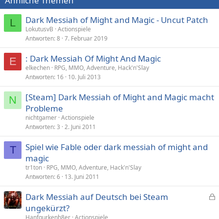
Ähnliche Themen
Dark Messiah of Might and Magic - Uncut Patch
L
LokutusvB
Actionspiele
Antworten
8
7. Februar 2019
: Dark Messiah Of Might And Magic
E
elkechen
RPG, MMO, Adventure, Hack'n'Slay
Antworten
16
10. Juli 2013
[Steam] Dark Messiah of Might and Magic macht
N
Probleme
nichtgamer
Actionspiele
Antworten
3
2. Juni 2011
Spiel wie Fable oder dark messiah of might and
T
magic
tr1ton
RPG, MMO, Adventure, Hack'n'Slay
Antworten
6
13. Juni 2011
Dark Messiah auf Deutsch bei Steam
e
ungekürzt?
s
Hanfgurkenh8er
Actionspiele