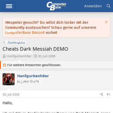
Hauptmenü
Anmelden
Ticker
Mitspieler gesucht? Du willst dich locker mit der
Community austauschen? Schau gerne auf unserem
Tests
ComputerBase Discord
vorbei!
Downloads
Actionspiele
Cheats Dark Messiah DEMO
Preisvergleich
E
E
Hanfgurkenh8er
30. Juli 2008
r
r
Forum
s
Für weitere Antworten geschlossen.
s
t
t
Aktuelles
e
e
Hanfgurkenh8er
l
l
Empfohlene Inhalte
Lt. Junior Grade
l
l
e
t
Neue Beiträge
r
a
30. Juli 2008
#1
m
Neueste Aktivitäten
Hallo,
Leserartikel