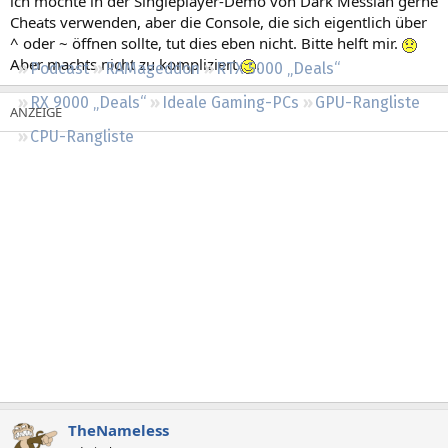
ich möchte in der Singleplayer-Demo von Dark Messiah gerne
Regeln
Cheats verwenden, aber die Console, die sich eigentlich über
^ oder ~ öffnen sollte, tut dies eben nicht. Bitte helft mir.
Aber machts nicht zu kompliziert
.
Podcast
RAMageddon
RTX 5000 „Deals“
RX 9000 „Deals“
Ideale Gaming-PCs
GPU-Rangliste
CPU-Rangliste
TheNameless