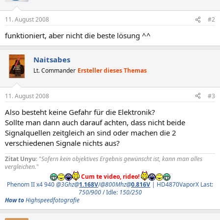
11. August 2008
#2
funktioniert, aber nicht die beste lösung ^^
Naitsabes
Lt. Commander
Ersteller dieses Themas
11. August 2008
#3
Also besteht keine Gefahr für die Elektronik?
Sollte man dann auch darauf achten, dass nicht beide
Signalquellen zeitgleich an sind oder machen die 2
verschiedenen Signale nichts aus?
Zitat Unyu
: "
Sofern kein objektives Ergebnis gewünscht ist, kann man alles
vergleichen.
"
Cum te video, rideo!
Phenom II x4 940
@3Ghz@
1.168V
/
@800Mhz@
0.816V
| HD4870VaporX Last:
750/900
/ Idle:
150/250
How to
Highspeedfotografie