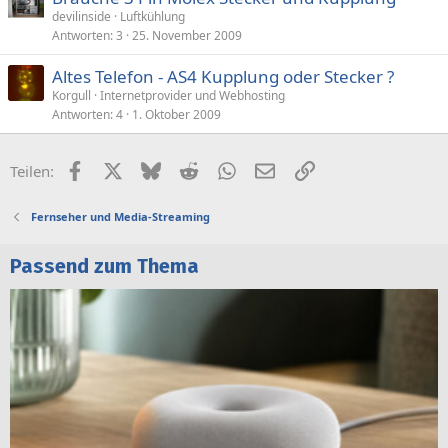
devilinside
Luftkühlung
Antworten
3
25. November 2009
Altes Telefon - AS4 Kupplung oder Stecker ?
Korgull
Internetprovider und Webhosting
Antworten
4
1. Oktober 2009
Facebook
X (Twitter)
Bluesky
Reddit
WhatsApp
E-Mail
Link
Teilen:
Fernseher und Media-Streaming
Passend zum Thema