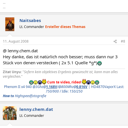
...
...
Naitsabes
Lt. Commander
Ersteller dieses Themas
11. August 2008
#8
@ lenny.chem.dat
Hey danke, das ist natürlich noch besser; muss dann nur 3
Stück von denen verstecken ( 2x 5.1 Quelle *g*)
Zitat Unyu
: "
Sofern kein objektives Ergebnis gewünscht ist, kann man alles
vergleichen.
"
Cum te video, rideo!
Phenom II x4 940
@3Ghz@
1.168V
/
@800Mhz@
0.816V
| HD4870VaporX Last:
750/900
/ Idle:
150/250
How to
Highspeedfotografie
lenny.chem.dat
Lt. Commander