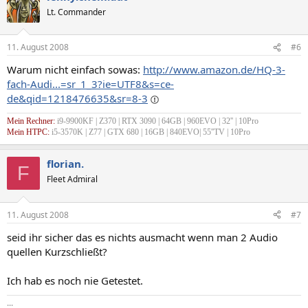
Lt. Commander
11. August 2008
#6
Warum nicht einfach sowas:
http://www.amazon.de/HQ-3-
fach-Audi...=sr_1_3?ie=UTF8&s=ce-
de&qid=1218476635&sr=8-3
Mein Rechner:
i9-9900KF | Z370 | RTX 3090 | 64GB | 960EVO | 32'' | 10Pro
Mein HTPC:
i5-3570K | Z77 | GTX 680 | 16GB | 840EVO| 55''TV | 10Pro
florian.
F
Fleet Admiral
11. August 2008
#7
seid ihr sicher das es nichts ausmacht wenn man 2 Audio
quellen Kurzschließt?
Ich hab es noch nie Getestet.
...