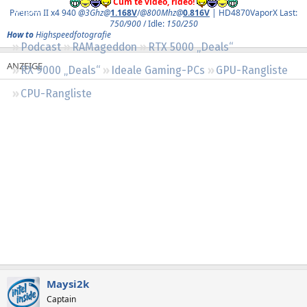
Cum te video, rideo!
Regeln
Phenom II x4 940
@3Ghz@
1.168V
/
@800Mhz@
0.816V
| HD4870VaporX Last:
750/900
/ Idle:
150/250
How to
Highspeedfotografie
Podcast
RAMageddon
RTX 5000 „Deals“
RX 9000 „Deals“
Ideale Gaming-PCs
GPU-Rangliste
CPU-Rangliste
Maysi2k
Captain