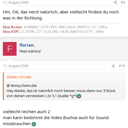
11. August 2008
#9
Hm, OK, das nervt natürlich, aber vielleicht findest du noch
was in der Richtung.
Mein Rechner:
i9-9900KF | Z370 | RTX 3090 | 64GB | 960EVO | 32'' | 10Pro
Mein HTPC:
i5-3570K | Z77 | GTX 680 | 16GB | 840EVO| 55''TV | 10Pro
florian.
F
Fleet Admiral
11. August 2008
#10
Vladez schrieb:
@ lenny.chem.dat
Hey danke, das ist natürlich noch besser; muss dann nur 3 Stück
von denen verstecken ( 2x 5.1 Quelle *g*)
vielleicht reichen auch 2
man kann bestimmt die Video Buchse auch für Sound
missbrauchen