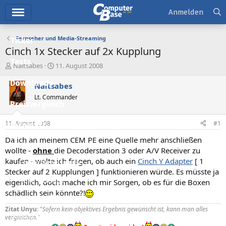
Hauptmenü
Anmelden
Fernseher und Media-Streaming
Ticker
Cinch 1x Stecker auf 2x Kupplung
Tests
E
E
Naitsabes
11. August 2008
r
r
Downloads
s
s
Naitsabes
t
t
Lt. Commander
e
e
Preisvergleich
l
l
l
l
11. August 2008
#1
Forum
e
t
r
a
Da ich an meinem CEM PE eine Quelle mehr anschließen
Aktuelles
m
wollte -
ohne
die Decoderstation 3 oder A/V Receiver zu
kaufen - wolte ich fragen, ob auch ein
Cinch Y Adapter
[ 1
Empfohlene Inhalte
Stecker auf 2 Kupplungen ] funktionieren würde. Es müsste ja
Neue Beiträge
eigentlich, doch mache ich mir Sorgen, ob es für die Boxen
schädlich sein könnte?!
Neueste Aktivitäten
Zitat Unyu
: "
Sofern kein objektives Ergebnis gewünscht ist, kann man alles
Leserartikel
vergleichen.
"