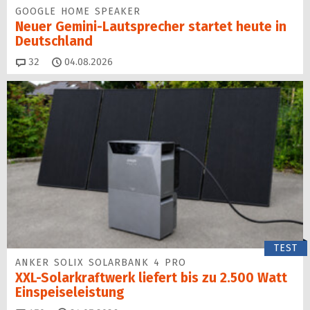
GOOGLE HOME SPEAKER
Neuer Gemini-Laut­spre­cher startet heu­te in
Deutschland
Kommentare
32
04.08.2026
TEST
ANKER SOLIX SOLARBANK 4 PRO
XXL-Solarkraftwerk liefert bis zu 2.500 Watt
Einspeise­leistung