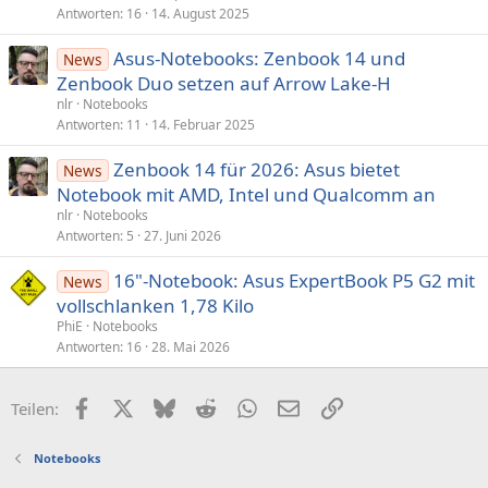
Antworten
16
14. August 2025
Asus-Notebooks: Zenbook 14 und
News
Zenbook Duo setzen auf Arrow Lake-H
nlr
Notebooks
Antworten
11
14. Februar 2025
Zenbook 14 für 2026: Asus bietet
News
Notebook mit AMD, Intel und Qualcomm an
nlr
Notebooks
Antworten
5
27. Juni 2026
16"-Notebook: Asus ExpertBook P5 G2 mit
News
vollschlanken 1,78 Kilo
PhiE
Notebooks
Antworten
16
28. Mai 2026
Facebook
X (Twitter)
Bluesky
Reddit
WhatsApp
E-Mail
Link
Teilen:
Notebooks