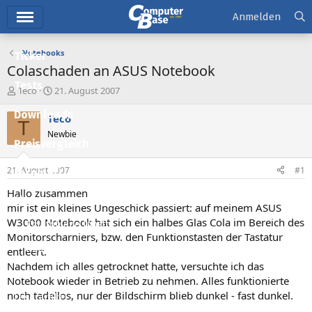
Hauptmenü
Anmelden
Notebooks
Ticker
Colaschaden an ASUS Notebook
Tests
E
E
Teco
21. August 2007
r
r
Downloads
s
s
Teco
T
t
t
Newbie
e
e
Preisvergleich
l
l
l
l
21. August 2007
#1
Forum
e
t
r
a
Hallo zusammen
Aktuelles
m
mir ist ein kleines Ungeschick passiert: auf meinem ASUS
W3000 Notebook hat sich ein halbes Glas Cola im Bereich des
Empfohlene Inhalte
Monitorscharniers, bzw. den Funktionstasten der Tastatur
Neue Beiträge
entleert.
Nachdem ich alles getrocknet hatte, versuchte ich das
Neueste Aktivitäten
Notebook wieder in Betrieb zu nehmen. Alles funktionierte
noch tadellos, nur der Bildschirm blieb dunkel - fast dunkel.
Leserartikel