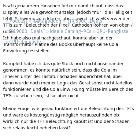
Regeln
Nach genauerem Hinsehen fiel mir nämlich auf, dass das
Display alles wie gewohnt anzeigt, jedoch "nur" die Helligkeit
fehlt. Schwierig zu erklären, aber soweit ich weiß verwenden
Podcast
RAMageddon
RTX 5000 „Deals“
TFTs zum "Beleuchten der Pixel" Cathoden Röhren von oben /
unten.
RX 9000 „Deals“
Ideale Gaming-PCs
GPU-Rangliste
Ich habe also mal nachgeschaut, konnte aber an der
CPU-Rangliste
Transformator Platine des Books überhaupt keine Cola
Einwirkung feststellen.
Komplett habe ich das gute Stück noch nicht auseinander
genommen, es könnte natürlich sein, dass die Cola im
Inneren unter der Tastatur Schaden angerichtet hat, aber
dann würde nach meiner Logik das Gerät sonst nicht tadellos
funktionieren und die Cola Einwirkung müsste im Bereich des
TFTs zu sehen sein, ist sie aber nicht.
Meine Frage: wie genau funktioniert die Beleuchtung des TFTs
und wäre es kostengünstig möglich herauszufinden ob
wirklich nur die TFT Beleuchtung kaputt ist und der Schaden
sich relativ leicht beheben lässt?