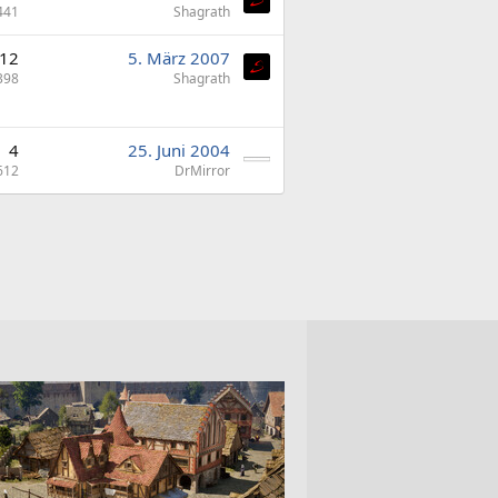
441
Shagrath
12
5. März 2007
398
Shagrath
4
25. Juni 2004
612
DrMirror