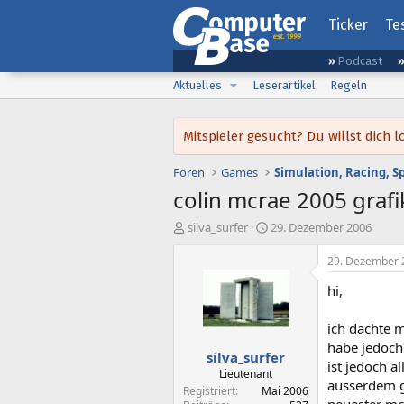
Ticker
Te
Podcast
Aktuelles
Leserartikel
Regeln
Mitspieler gesucht? Du willst dic
Foren
Games
Simulation, Racing, S
colin mcrae 2005 grafi
E
E
silva_surfer
29. Dezember 2006
r
r
s
s
29. Dezember 
t
t
hi,
e
e
l
l
l
l
ich dachte 
e
t
habe jedoch 
silva_surfer
r
a
ist jedoch a
m
Lieutenant
ausserdem g
Registriert
Mai 2006