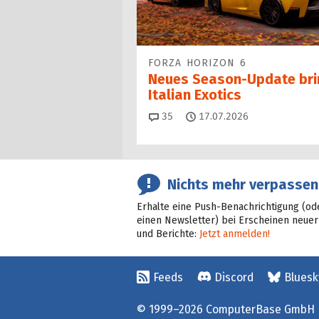
FORZA HORIZON 6
Neues Season-Update bri
Italian Exotics
Kommentare
35
17.07.2026
Nichts mehr verpassen
Erhalte eine Push-Benachrichtigung (od
einen Newsletter) bei Erscheinen neuer
und Berichte:
Jetzt anmelden!
Feeds
Discord
Bluesk
© 1999–2026 ComputerBase GmbH