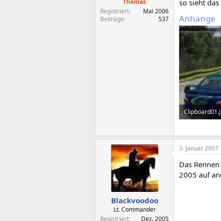
Themas
so sieht das
Registriert
Mai 2006
Anhänge
Beiträge
537
Clipboard01.
31,1 KB · Auf
3. Januar 2007
Das Rennen 
2005 auf and
Blackvoodoo
Lt. Commander
Registriert
Dez. 2005