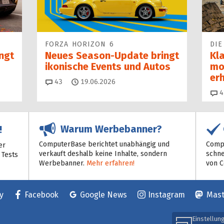
FORZA HORIZON 6
DIE
ngt
Neues Season-Update bringt
Kl
ikonische Events und Autos
mo
erh
Kommentare
43
19.06.2026
4
Warum Werbebanner?
!
ComputerBase berichtet unabhängig und
Compu
er
verkauft deshalb keine Inhalte, sondern
schne
 Tests
Werbebanner.
Mehr erfahren!
von 
y
Facebook
Google News
Instagram
Mas
Einstellun