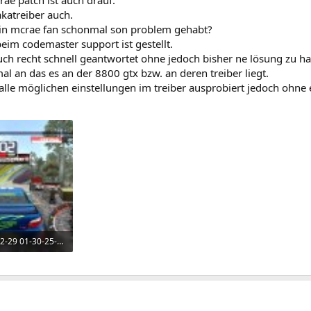
ae patch ist auch drauf.
katreiber auch.
ein mcrae fan schonmal son problem gehabt?
eim codemaster support ist gestellt.
uch recht schnell geantwortet ohne jedoch bisher ne lösung zu h
l an das es an der 8800 gtx bzw. an deren treiber liegt.
lle möglichen einstellungen im treiber ausprobiert jedoch ohne e
CMR5 2006-12-29 01-30-25-84.jpg
frufe: 386