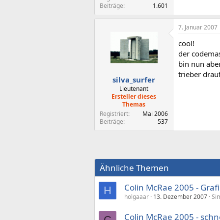
Beiträge
1.601
7. Januar 2007
cool!
der codemas
bin nun aber
trieber drau
silva_surfer
Lieutenant
Ersteller dieses
Themas
Registriert
Mai 2006
Beiträge
537
Ähnliche Themen
Colin McRae 2005 - Graf
H
holgaaar
13. Dezember 2007
Sim
Colin McRae 2005 - schne
C