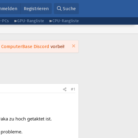
nmelden
Registrieren
Suche
g-PCs
GPU-Rangliste
CPU-Rangliste
m
ComputerBase Discord
vorbei!
#1
ka zu hoch getaktet ist.
e probleme.