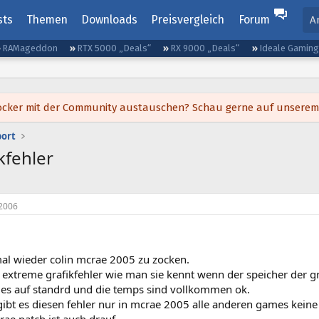
sts
Themen
Downloads
Preisvergleich
Forum
A
RAMageddon
RTX 5000 „Deals“
RX 9000 „Deals“
Ideale Gamin
h locker mit der Community austauschen? Schau gerne auf unsere
port
kfehler
2006
mal wieder colin mcrae 2005 zu zocken.
extreme grafikfehler wie man sie kennt wenn der speicher der gra
lles auf standrd und die temps sind vollkommen ok.
ibt es diesen fehler nur in mcrae 2005 alle anderen games kein