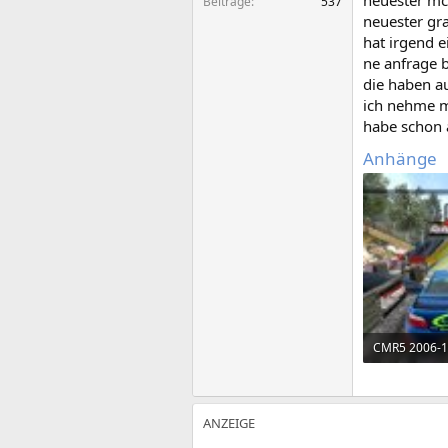
neuester mcr
Beiträge
537
neuester gra
hat irgend 
ne anfrage b
die haben a
ich nehme ma
habe schon a
Anhänge
127,3 KB · Au