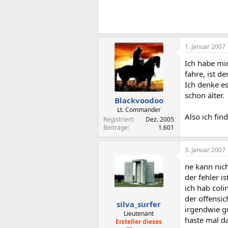
1. Januar 2007
Ich habe mir
fahre, ist d
Ich denke es
schon älter.
Blackvoodoo
Lt. Commander
Also ich fin
Registriert
Dez. 2005
Beiträge
1.601
3. Januar 2007
ne kann nich
der fehler is
ich hab coli
der offensic
silva_surfer
irgendwie gr
Lieutenant
haste mal d
Ersteller dieses