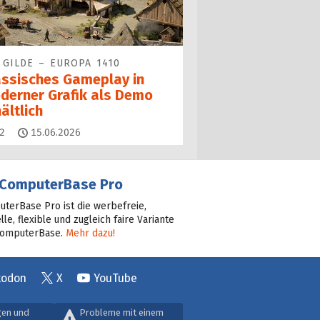
 GILDE – EUROPA 1410
assisches Gameplay in
derner Grafik als Demo
ältlich
Kommentare
2
15.06.2026
ComputerBase Pro
terBase Pro ist die werbefreie,
lle, flexible und zugleich faire Variante
ComputerBase.
Mehr dazu!
todon
X
YouTube
gen und
Probleme mit einem