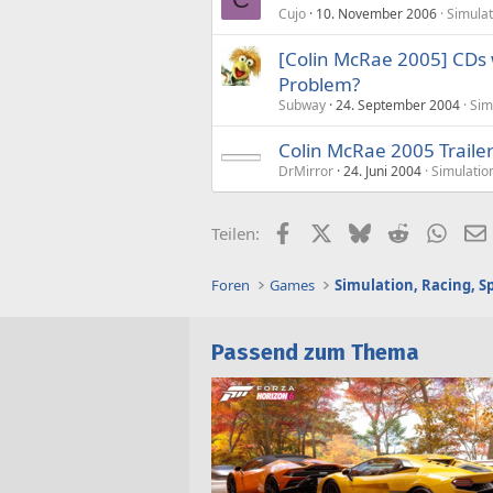
Cujo
10. November 2006
Simulat
[Colin McRae 2005] CDs 
Problem?
Subway
24. September 2004
Sim
Colin McRae 2005 Trail
DrMirror
24. Juni 2004
Simulation
Facebook
X (Twitter)
Bluesky
Reddit
What
Teilen:
Foren
Games
Simulation, Racing, S
Passend zum Thema