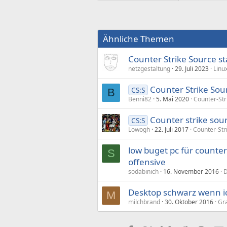
Ähnliche Themen
Counter Strike Source st
netzgestaltung
29. Juli 2023
Linu
Counter Strike Sou
CS:S
B
Benni82
5. Mai 2020
Counter-Str
Counter strike sou
CS:S
Lowogh
22. Juli 2017
Counter-Str
low buget pc für counter
S
offensive
sodabinich
16. November 2016
D
Desktop schwarz wenn ic
M
milchbrand
30. Oktober 2016
Gr