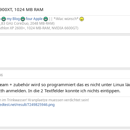
5900XT, 1024 MB RAM
n
my Blog
four Apple
|| *iMac wünsch*
,83 GHz CoreDuo, 2048 MB-RAM)​
Athlon XP 2600+, 1024 MB-RAM, NVIDIA 6600GT)​
06
team + zubehör wird so programmiert das es nicht unter Linux läuf
cth anmelden. In die 2 Textfelder konnte ich nichts eintippen.
 im Trinkwasser! Kranplaetze muessen verdichtet sein!
edtest.net/result/7249825946.png