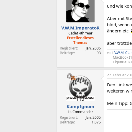
und wie kom
Aber mit Ste
blöd, wenn 
V.W.M.ImperatoR
ändern etc.
Cadet 4th Year
Ersteller dieses
Themas
aber trotzd
Registriert
Jan. 2006
visit
V.W.M .Cla
Beiträge
93
MacBook (1
EigenBau (
27. Februar 20
Den Link we
weiteren wir
Mein Tipp: 
Kampfgnom
Lt. Commander
Registriert
Jan. 2005
Beiträge
1.075