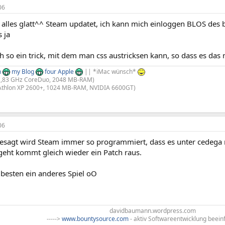
06
 alles glatt^^ Steam updatet, ich kann mich einloggen BLOS des 
s ja
ch so ein trick, mit dem man css austricksen kann, so dass es das
n
my Blog
four Apple
|| *iMac wünsch*
,83 GHz CoreDuo, 2048 MB-RAM)​
Athlon XP 2600+, 1024 MB-RAM, NVIDIA 6600GT)​
06
esagt wird Steam immer so programmiert, dass es unter cedega ni
eht kommt gleich wieder ein Patch raus.
 besten ein anderes Spiel oO
davidbaumann.wordpress.com
----->
www.bountysource.com
- aktiv Softwareentwicklung beeinf