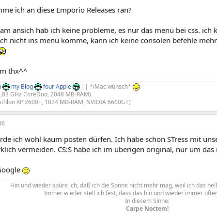
me ich an diese Emporio Releases ran?
am ansich hab ich keine probleme, es nur das menü bei css. ich k
ich nicht ins menü komme, kann ich keine consolen befehle mehr 
em thx^^
n
my Blog
four Apple
|| *iMac wünsch*
,83 GHz CoreDuo, 2048 MB-RAM)​
Athlon XP 2600+, 1024 MB-RAM, NVIDIA 6600GT)​
06
rde ich wohl kaum posten dürfen. Ich habe schon STress mit un
klich vermeiden. CS:S habe ich im überigen original, nur um das 
Google
Hin und wieder spüre ich, daß ich die Sonne nicht mehr mag, weil ich das hell
Immer wieder stell ich fest, dass das hin und wieder immer öfter s
In diesem Sinne:
Carpe Noctem!