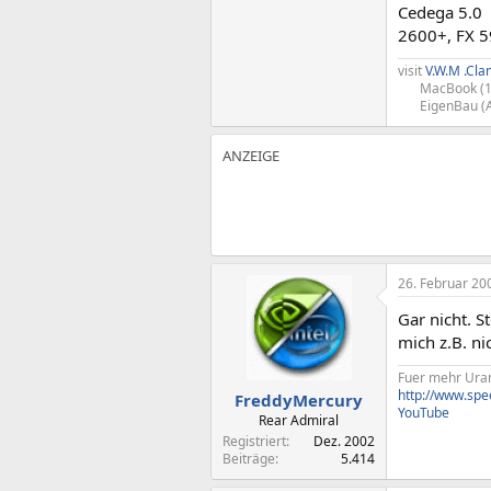
Cedega 5.0
2600+, FX 
visit
V.W.M .Cla
MacBook (1
EigenBau (
26. Februar 20
Gar nicht. S
mich z.B. ni
Fuer mehr Uran
http://www.spe
FreddyMercury
YouTube
Rear Admiral
Registriert
Dez. 2002
Beiträge
5.414