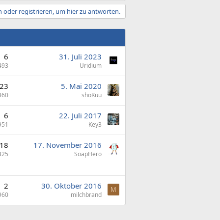
 oder registrieren, um hier zu antworten.
6
31. Juli 2023
493
Uridium
23
5. Mai 2020
860
shoKuu
6
22. Juli 2017
951
Key3
18
17. November 2016
325
SoapHero
2
30. Oktober 2016
M
960
milchbrand