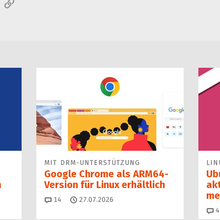
sApp
E-Mail
Link
MIT DRM-UNTERSTÜTZUNG
LIN
Google Chrome als ARM64-
Ub
m
Version für Linux erhältlich
ak
me
Kommentare
14
27.07.2026
4