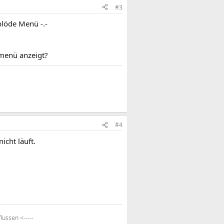
#3
blöde Menü -.-
 menü anzeigt?
#4
cht läuft.
lussen <-----