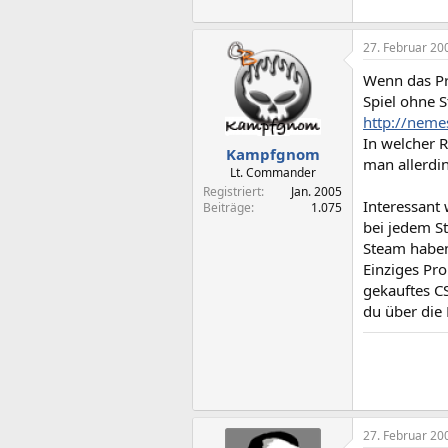
27. Februar 20
Wenn das Pr
Spiel ohne S
http://neme
In welcher R
Kampfgnom
man allerdin
Lt. Commander
Registriert
Jan. 2005
Interessant 
Beiträge
1.075
bei jedem S
Steam habe
Einziges Pr
gekauftes CS
du über die 
27. Februar 20