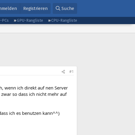
nmelden
Registrieren
Suche
g-PCs
GPU-Rangliste
CPU-Rangliste
#1
, wenn ich direkt auf nen Server
 zwar so dass ich nicht mehr auf
ass ich es benutzen kann^^)