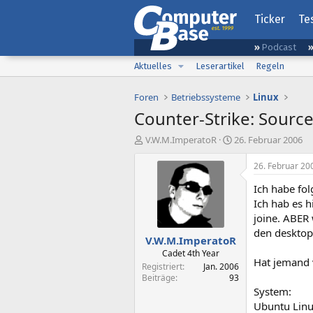
Ticker
Te
Podcast
Aktuelles
Leserartikel
Regeln
Foren
Betriebssysteme
Linux
Counter-Strike: Sourc
E
E
V.W.M.ImperatoR
26. Februar 2006
r
r
s
s
26. Februar 20
t
t
Ich habe fo
e
e
l
l
Ich hab es 
l
l
joine. ABER
e
t
den desktop
V.W.M.ImperatoR
r
a
m
Cadet 4th Year
Hat jemand 
Registriert
Jan. 2006
Beiträge
93
System:
Ubuntu Linu