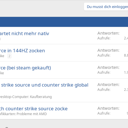
Du musst dich einloggen
artet nicht mehr nativ
Antworten
Aufrufe
2.
x
rce in 144HZ zocken
Antworten
Aufrufe
8.
ike
2
rce (bei steam gekauft)
Antworten
Aufrufe
1.
ike
 strike source und counter strike global
Antworten
Aufrufe
2.
esktop-Computer: Kaufberatung
h counter strike source zocke
Antworten
Aufrufe
afikkarten: Probleme mit AMD