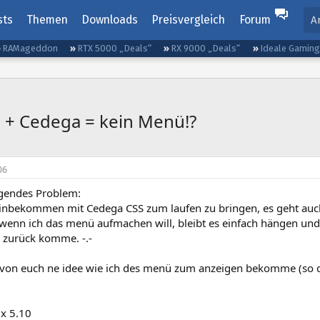
sts
Themen
Downloads
Preisvergleich
Forum
A
RAMageddon
RTX 5000 „Deals“
RX 9000 „Deals“
Ideale Gamin
e + Cedega = kein Menü!?
06
lgendes Problem:
hinbekommen mit Cedega CSS zum laufen zu bringen, es geht auch
 wenn ich das menü aufmachen will, bleibt es einfach hängen und
 zurück komme. -.-
von euch ne idee wie ich des menü zum anzeigen bekomme (so d
x 5.10