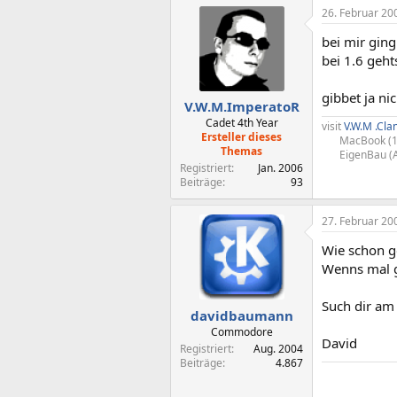
26. Februar 20
bei mir ging
bei 1.6 geht
gibbet ja ni
V.W.M.ImperatoR
Cadet 4th Year
visit
V.W.M .Cla
Ersteller dieses
MacBook (1
Themas
EigenBau (
Registriert
Jan. 2006
Beiträge
93
27. Februar 20
Wie schon g
Wenns mal g
Such dir am
davidbaumann
Commodore
David
Registriert
Aug. 2004
Beiträge
4.867