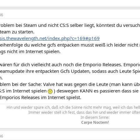
06
oblem bei Steam und nicht CS:S selber liegt, könntest du versuc
team zu starten.
sis.thewavelength.net/index.php?c=169#p169
eihenfolge du welche gcfs entpacken musst weiß ich leider nicht
gs nicht im Internet spielen.
wären für dich vielleicht auch noch die Emporio Releases. Empori
teamupdate ihre entpackten Gcfs Updaten, sodass auch Leute Spie
n.
oblem bei der Sache: Valve hat was gegen die Leute (man kann üb
:S im Internet spielen
) deswegen KANN es passieren dass sie 
Emporios Releases im Internet spielst.
Hin und wieder spüre ich, daß ich die Sonne nicht mehr mag, weil ich das hell
Immer wieder stell ich fest, dass das hin und wieder immer öfter s
In diesem Sinne:
Carpe Noctem!
06