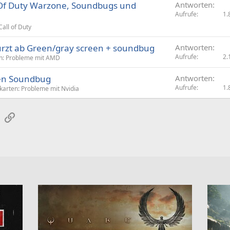
 Of Duty Warzone, Soundbugs und
Antworten
Aufrufe
1.
Call of Duty
ürzt ab Green/gray screen + soundbug
Antworten
Aufrufe
2.
en: Probleme mit AMD
ben Soundbug
Antworten
Aufrufe
1.
karten: Probleme mit Nvidia
sApp
E-Mail
Link