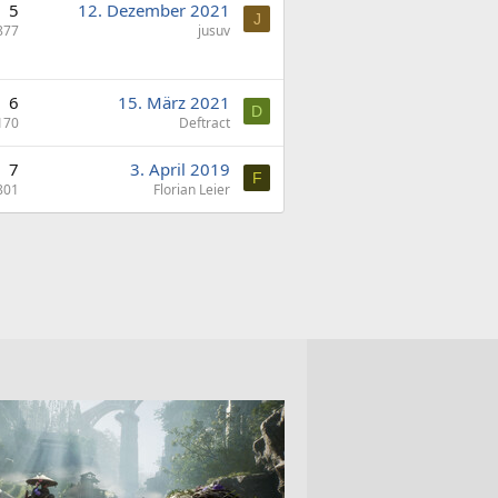
5
12. Dezember 2021
J
877
jusuv
6
15. März 2021
D
170
Deftract
7
3. April 2019
F
801
Florian Leier