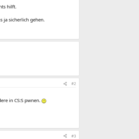
s hilft.
 ja sicherlich gehen.
#2
dere in CS:S pwnen.
#3