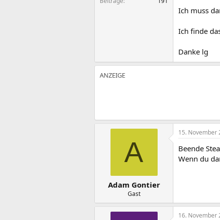
Beiträge
191
Ich muss dan
Ich finde da
Danke lg
15. November 
A
Beende St
Wenn du dan
Adam Gontier
Gast
16. November 