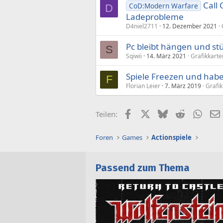
Call
CoD:Modern Warfare
D
Ladeprobleme
D4niel2711
12. Dezember 2021
Pc bleibt hängen und st
S
Sqiwii
14. März 2021
Grafikkart
Spiele Freezen und ha
F
Florian Leier
7. März 2019
Grafik
Facebook
X (Twitter)
Bluesky
Reddit
What
Teilen:
Foren
Games
Actionspiele
Passend zum Thema