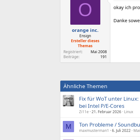
O
okay ich pr
Danke sowe
orange inc.
Ensign
Ersteller dieses
Themas
Registriert
Mai 2008
Beiträge
191
Ähnliche Themen
Fix für WoT unter Linux
bei Intel P/E-Cores
Zi11e
21. Februar 2026
Linux
Ton Probleme / Soundbu
M
maxmusterman1
6. Juli 2022
Mai