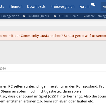
sts
Themen
Downloads
Preisvergleich
Forum
A
RAMageddon
RTX 5000 „Deals“
RX 9000 „Deals“
Ideale Gamin
h locker mit der Community austauschen? Schau gerne auf unsere
2010
inen PC selten runter, ich geh meist nur in den Ruhezustand. Frü
Steam an sofern noch nicht gestartet, dann spielen.
 oft so, dass der Sound im Spiel (CSS) hinterherhängt. Also die So
rem entstehen ertönen z.b. beim schießen oder laufen etc.