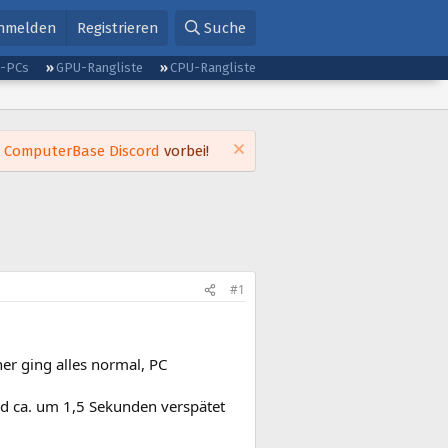
nmelden
Registrieren
Suche
g-PCs
GPU-Rangliste
CPU-Rangliste
m
ComputerBase Discord
vorbei!
#1
her ging alles normal, PC
und ca. um 1,5 Sekunden verspätet