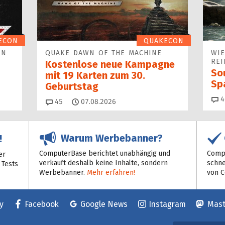
ECON
QUAKECON
IN
QUAKE DAWN OF THE MACHINE
WIE
REI
Kostenlose neue Kampagne
Sou
mit 19 Karten zum 30.
Sp
Geburtstag
4
Kommentare
45
07.08.2026
Warum Werbebanner?
!
ComputerBase berichtet unabhängig und
Compu
er
verkauft deshalb keine Inhalte, sondern
schne
 Tests
Werbebanner.
Mehr erfahren!
von 
y
Facebook
Google News
Instagram
Mas