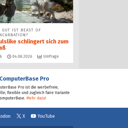
 GUT IST BEAST OF
NCARNATION?
lslike schlingert sich zum
aß
Kommentare
6
04.08.2026
Umfrage
ComputerBase Pro
terBase Pro ist die werbefreie,
lle, flexible und zugleich faire Variante
ComputerBase.
Mehr dazu!
todon
X
YouTube