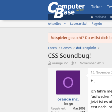
Ticker
Te
Podcast
Aktuelles
Leserartikel
Regeln
Mitspieler gesucht? Du willst dic
Foren
Games
Actionspiele
CSS Soundbug!
E
E
orange inc.
15. November 2010
r
r
s
s
15. November 
t
t
O
Hi,
e
e
l
l
l
l
ich fahre me
e
t
"aufwecken" 
orange inc.
r
a
Jetzt ist es
m
Ensign
erst nach ih
Registriert
Mai 2008