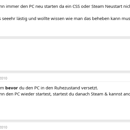
n immer den PC neu starten da ein CSS oder Steam Neustart nicht
s seeehr lästig und wollte wissen wie man das beheben kann muss
2010
eam
bevor
du den PC in den Ruhezustand versetzt.
n den PC wieder startest, startest du danach Steam & kannst an
2010