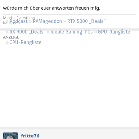
Regeln
würde mich über euer antworten freuen mfg.
Mind is Everything.
Podcast
RAMageddon
RTX 5000 „Deals“
Kai greene
RX 9000 „Deals“
Ideale Gaming-PCs
GPU-Rangliste
CPU-Rangliste
fritte76