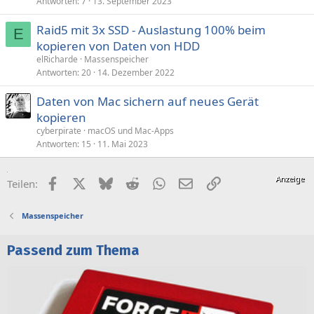
Antworten
7
13. September 2023
Raid5 mit 3x SSD - Auslastung 100% beim
E
kopieren von Daten von HDD
elRicharde
Massenspeicher
Antworten
20
14. Dezember 2022
Daten von Mac sichern auf neues Gerät
kopieren
cyberpirate
macOS und Mac-Apps
Antworten
15
11. Mai 2023
Facebook
X (Twitter)
Bluesky
Reddit
WhatsApp
E-Mail
Link
Teilen:
Massenspeicher
Passend zum Thema