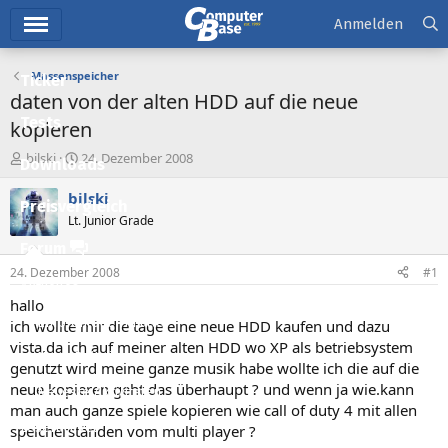
Hauptmenü
Anmelden
Massenspeicher
Ticker
daten von der alten HDD auf die neue
Tests
kopieren
E
E
bilski
24. Dezember 2008
Downloads
r
r
s
s
bilski
Preisvergleich
t
t
Lt. Junior Grade
e
e
l
l
Forum
l
l
24. Dezember 2008
#1
e
t
Aktuelles
r
a
hallo
m
Empfohlene Inhalte
ich wollte mir die tage eine neue HDD kaufen und dazu
vista.da ich auf meiner alten HDD wo XP als betriebsystem
Neue Beiträge
genutzt wird meine ganze musik habe wollte ich die auf die
neue kopieren geht das überhaupt ? und wenn ja wie.kann
Neueste Aktivitäten
man auch ganze spiele kopieren wie call of duty 4 mit allen
Leserartikel
speicherständen vom multi player ?