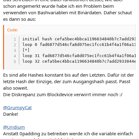
schon angemerkt wurde habe ich ein Problem beim
verwenden von Bashvariablen mit Binärdaten. Daher schaut
es dann so aus:
Code:
initial hash cefa5bec4bbca1196634840b7c7add2933
loop 0 fad6877d546cfa8d075ec1fcc61b4f4a1f06a13e
[*]

loop 31 fad6877d546cfa8d075ec1fcc61b4f4a1f06a13
loop 32 cefa5bec4bbca1196634840b7c7add2933044e
Es sind alle Hashes konstant bis auf den Letzten. Dafür ist der
letzte Hash der Einzige, der zum Ausgangshash passt. Passt
also soweit.
Die Diskrepanz zum Blockdevice verwirrt immer noch :/
@GrumpyCat
Danke!
@Uridium
Anstatt 0padding zu betreiben werde ich die variable einfach