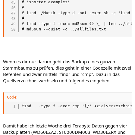
# !shorter examples!

#

# find ~/Musik -type d -not -exec sh -c 'find "
#

# find -type f -exec md5sum {} \; | tee ../allf
# md5sum --quiet -c ../allfiles.txt
Wenn es dir nur darum geht das Backup eines ganzen
Stammbaums zu prüfen, dies geht in einer Codezeile mit zwei
Befehlen und zwar mittels "find" und "cmp". Dazu in das
Quellverzeichnis wechseln und folgendes eingeben:
Code:
find . -type f -exec cmp '{}' <zielverzeichnis
Damit habe ich letzte Woche drei Terabyte Daten gegen vier
Backuplatten (WD60EZAZ, ST6000DM003, WD30EZRX und