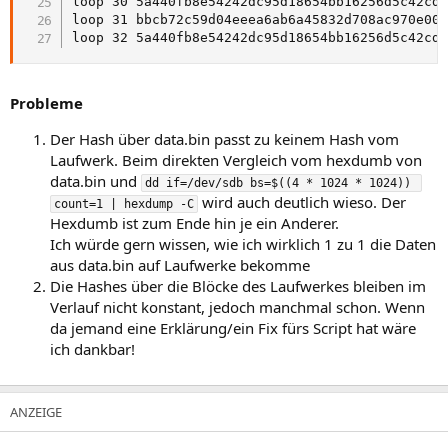
loop 30 5a440fb8e54242dc95d18654bb16256d5c42cd7
loop 31 bbcb72c59d04eeea6ab6a45832d708ac970e009
loop 32 5a440fb8e54242dc95d18654bb16256d5c42cd
Probleme
Der Hash über data.bin passt zu keinem Hash vom
Laufwerk. Beim direkten Vergleich vom hexdumb von
data.bin und
dd if=/dev/sdb bs=$((4 * 1024 * 1024)) 
wird auch deutlich wieso. Der
count=1 | hexdump -C
Hexdumb ist zum Ende hin je ein Anderer.
Ich würde gern wissen, wie ich wirklich 1 zu 1 die Daten
aus data.bin auf Laufwerke bekomme
Die Hashes über die Blöcke des Laufwerkes bleiben im
Verlauf nicht konstant, jedoch manchmal schon. Wenn
da jemand eine Erklärung/ein Fix fürs Script hat wäre
ich dankbar!