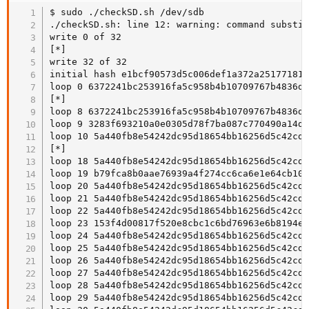
$ sudo ./checkSD.sh /dev/sdb

./checkSD.sh: line 12: warning: command substit
write 0 of 32

[*]

write 32 of 32

initial hash e1bcf90573d5c006def1a372a25177181f
loop 0 6372241bc253916fa5c958b4b10709767b4836d5
[*]

loop 8 6372241bc253916fa5c958b4b10709767b4836d5
loop 9 3283f693210a0e0305d78f7ba087c770490a14da
loop 10 5a440fb8e54242dc95d18654bb16256d5c42cd7
[*]

loop 18 5a440fb8e54242dc95d18654bb16256d5c42cd7
loop 19 b79fca8b0aae76939a4f274cc6ca6e1e64cb102
loop 20 5a440fb8e54242dc95d18654bb16256d5c42cd7
loop 21 5a440fb8e54242dc95d18654bb16256d5c42cd7
loop 22 5a440fb8e54242dc95d18654bb16256d5c42cd7
loop 23 153f4d00817f520e8cbc1c6bd76963e6b8194e0
loop 24 5a440fb8e54242dc95d18654bb16256d5c42cd7
loop 25 5a440fb8e54242dc95d18654bb16256d5c42cd7
loop 26 5a440fb8e54242dc95d18654bb16256d5c42cd7
loop 27 5a440fb8e54242dc95d18654bb16256d5c42cd7
loop 28 5a440fb8e54242dc95d18654bb16256d5c42cd7
loop 29 5a440fb8e54242dc95d18654bb16256d5c42cd7