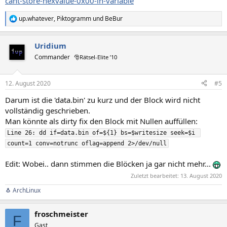
cant-store-hexvalue-0x00-in-variable
up.whatever
,
Piktogramm
und
BeBur
R
e
a
Uridium
k
t
Commander
🎅Rätsel-Elite ’10
i
o
n
12. August 2020
#5
e
n
Darum ist die 'data.bin' zu kurz und der Block wird nicht
:
vollständig geschrieben.
Man könnte als dirty fix den Block mit Nullen auffüllen:
Line 26: dd if=data.bin of=${1} bs=$writesize seek=$i 
count=1 conv=notrunc oflag=append 2>/dev/null
Edit: Wobei.. dann stimmen die Blöcken ja gar nicht mehr...
Zuletzt bearbeitet:
13. August 2020
🐧 ArchLinux
froschmeister
F
Gast