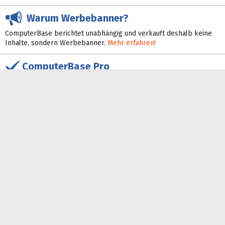
Warum Werbebanner?
ComputerBase berichtet unabhängig und verkauft deshalb keine
Inhalte, sondern Werbebanner.
Mehr erfahren!
ComputerBase Pro
ComputerBase Pro ist die werbefreie, schnelle, flexible und
zugleich faire Variante von ComputerBase.
Mehr dazu!
Feeds
Discord
Bluesky
Facebook
Google News
Instagram
Mastodon
X
YouTube
Einstellungen und
Probleme mit einem
Layout-Umschalter
Werbebanner?
© 1999–2026 ComputerBase GmbH
Impressum
Kontakt
Mediadaten
Vertrag widerrufen
Vertrag kündigen
Barrierefreiheit
Datenschutz