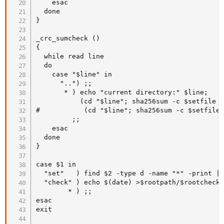
    esac

  done

}

_crc_sumcheck ()

{

  while read line

  do

    case "$line" in

      "..") ;;

       * ) echo "current directory:" $line;

           (cd "$line"; sha256sum -c $setfile -
#           (cd "$line"; sha256sum -c $setfile 
         ;;

    esac

  done

}

case $1 in

  "set"   ) find $2 -type d -name "*" -print | 
  "check" ) echo $(date) >$rootpath/$rootcheckf
        * ) ;;

esac

exit
