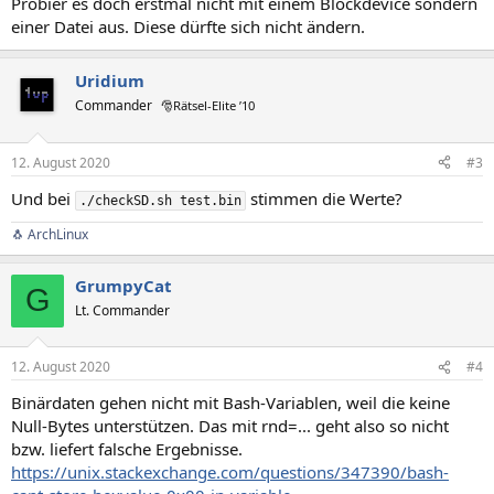
Probier es doch erstmal nicht mit einem Blockdevice sondern
einer Datei aus. Diese dürfte sich nicht ändern.
Uridium
Commander
🎅Rätsel-Elite ’10
12. August 2020
#3
Und bei
stimmen die Werte?
./checkSD.sh test.bin
🐧 ArchLinux
GrumpyCat
G
Lt. Commander
12. August 2020
#4
Binärdaten gehen nicht mit Bash-Variablen, weil die keine
Null-Bytes unterstützen. Das mit rnd=... geht also so nicht
bzw. liefert falsche Ergebnisse.
https://unix.stackexchange.com/questions/347390/bash-