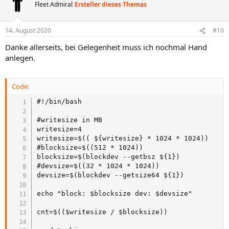
Fleet Admiral
Ersteller dieses Themas
14. August 2020
#10
Danke allerseits, bei Gelegenheit muss ich nochmal Hand
anlegen.
Code:
#!/bin/bash

#writesize in MB

writesize=4

writesize=$(( ${writesize} * 1024 * 1024))

#blocksize=$((512 * 1024))

blocksize=$(blockdev --getbsz ${1})

#devsize=$((32 * 1024 * 1024))

devsize=$(blockdev --getsize64 ${1})

echo "block: $blocksize dev: $devsize"

cnt=$(($writesize / $blocksize))
