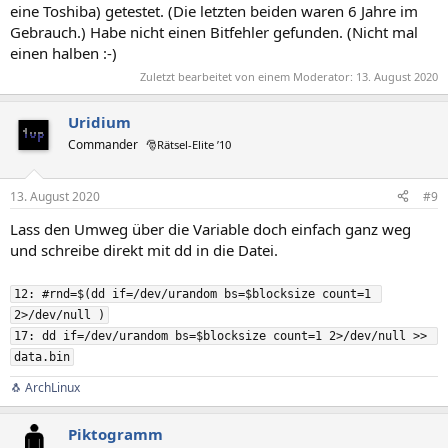
eine Toshiba) getestet. (Die letzten beiden waren 6 Jahre im
Gebrauch.) Habe nicht einen Bitfehler gefunden. (Nicht mal
einen halben :-)
Zuletzt bearbeitet von einem Moderator:
13. August 2020
Uridium
Commander
🎅Rätsel-Elite ’10
13. August 2020
#9
Lass den Umweg über die Variable doch einfach ganz weg
und schreibe direkt mit dd in die Datei.
12: #rnd=$(dd if=/dev/urandom bs=$blocksize count=1 
2>/dev/null )

17: dd if=/dev/urandom bs=$blocksize count=1 2>/dev/null >> 
data.bin
🐧 ArchLinux
Piktogramm