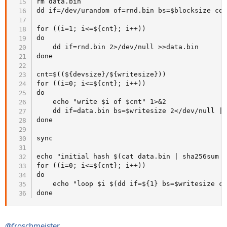
rm data.bin

dd if=/dev/urandom of=rnd.bin bs=$blocksize cou
for ((i=1; i<=${cnt}; i++))

do

    dd if=rnd.bin 2>/dev/null >>data.bin

done

cnt=$((${devsize}/${writesize}))

for ((i=0; i<=${cnt}; i++))

do

    echo "write $i of $cnt" 1>&2

    dd if=data.bin bs=$writesize 2</dev/null | 
done

sync

echo "initial hash $(cat data.bin | sha256sum -
for ((i=0; i<=${cnt}; i++))

do

    echo "loop $i $(dd if=${1} bs=$writesize co
done
@froschmeister