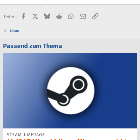
Facebook
X (Twitter)
Bluesky
Reddit
WhatsApp
E-Mail
Link
Teilen:
Linux
Passend zum Thema
STEAM-UMFRAGE