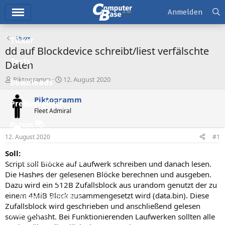
Hauptmenü
Anmelden
Linux
Ticker
dd auf Blockdevice schreibt/liest verfälschte
Tests
Daten
E
E
Piktogramm
12. August 2020
Downloads
r
r
s
s
Piktogramm
Preisvergleich
t
t
Fleet Admiral
e
e
l
l
Forum
l
l
12. August 2020
#1
e
t
Aktuelles
r
a
Soll:
m
Empfohlene Inhalte
Script soll Blöcke auf Laufwerk schreiben und danach lesen.
Die Hashes der gelesenen Blöcke berechnen und ausgeben.
Neue Beiträge
Dazu wird ein 512B Zufallsblock aus urandom genutzt der zu
einem 4MiB Block zusammengesetzt wird (data.bin). Diese
Neueste Aktivitäten
Zufallsblock wird geschrieben und anschließend gelesen
Leserartikel
sowie gehasht. Bei Funktionierenden Laufwerken sollten alle