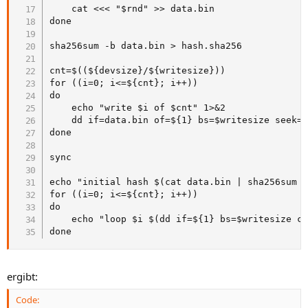
    cat <<< "$rnd" >> data.bin

done

sha256sum -b data.bin > hash.sha256

cnt=$((${devsize}/${writesize}))

for ((i=0; i<=${cnt}; i++))

do

    echo "write $i of $cnt" 1>&2

    dd if=data.bin of=${1} bs=$writesize seek=$
done

sync

echo "initial hash $(cat data.bin | sha256sum -
for ((i=0; i<=${cnt}; i++))

do

    echo "loop $i $(dd if=${1} bs=$writesize co
done
ergibt:
Code: