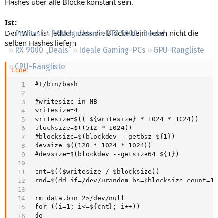
Hashes über alle Blöcke konstant sein.
Regeln
Ist:
Der "Witz" ist jedoch, dass die Blöcke beim lesen nicht die
Podcast
RAMageddon
RTX 5000 „Deals“
selben Hashes liefern
RX 9000 „Deals“
Ideale Gaming-PCs
GPU-Rangliste
CPU-Rangliste
Code:
#!/bin/bash

#writesize in MB

writesize=4

writesize=$(( ${writesize} * 1024 * 1024))

blocksize=$((512 * 1024))

#blocksize=$(blockdev --getbsz ${1})

devsize=$((128 * 1024 * 1024))

#devsize=$(blockdev --getsize64 ${1})

cnt=$(($writesize / $blocksize))

rnd=$(dd if=/dev/urandom bs=$blocksize count=1 
rm data.bin 2>/dev/null

for ((i=1; i<=${cnt}; i++))

do
