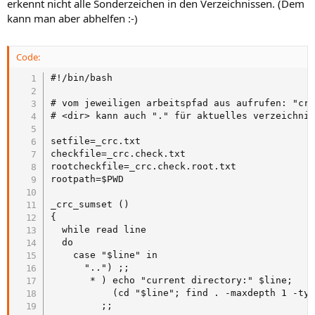
erkennt nicht alle Sonderzeichen in den Verzeichnissen. (Dem
kann man aber abhelfen :-)
Code:
#!/bin/bash

# vom jeweiligen arbeitspfad aus aufrufen: "crc
# <dir> kann auch "." für aktuelles verzeichnis
setfile=_crc.txt

checkfile=_crc.check.txt

rootcheckfile=_crc.check.root.txt

rootpath=$PWD

_crc_sumset ()

{

  while read line

  do

    case "$line" in

      "..") ;;

       * ) echo "current directory:" $line;

           (cd "$line"; find . -maxdepth 1 -typ
         ;;
