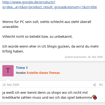
http://www.google.de/products?
q=dea...a=X&oi=product_result_group&resnum=1&ct=title
Wenns für PC sein soll, siehts schlecht aus steht überall
unavaible.
Villeicht nicht so beliebt bzw. zu unbekannt.
Ich würde wenn eher in US Shops gucken, da wirst du mehr
Erfolg haben.
Zuletzt bearbeitet:
28. Mai 2009
Timo 1
T
Newbie
Ersteller dieses Themas
28. Mai 2009
#3
ja weiß ich wer kennt denn us shops wo ich nicht mit
kreditkarte zahlen muss und wo ich das spiel bekomme