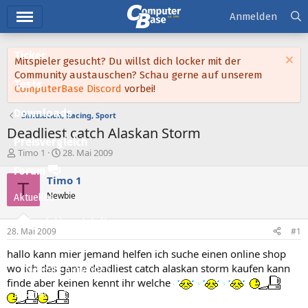
Hauptmenü
Anmelden
Ticker
Mitspieler gesucht? Du willst dich locker mit der
Community austauschen? Schau gerne auf unserem
Tests
ComputerBase Discord
vorbei!
Downloads
Simulation, Racing, Sport
Deadliest catch Alaskan Storm
Preisvergleich
E
E
Timo 1
28. Mai 2009
r
r
Forum
s
s
Timo 1
T
t
t
Newbie
Aktuelles
e
e
l
l
Empfohlene Inhalte
l
l
28. Mai 2009
#1
e
t
Neue Beiträge
r
a
hallo kann mier jemand helfen ich suche einen online shop
m
wo ich das game deadliest catch alaskan storm kaufen kann
Neueste Aktivitäten
finde aber keinen kennt ihr welche
Leserartikel