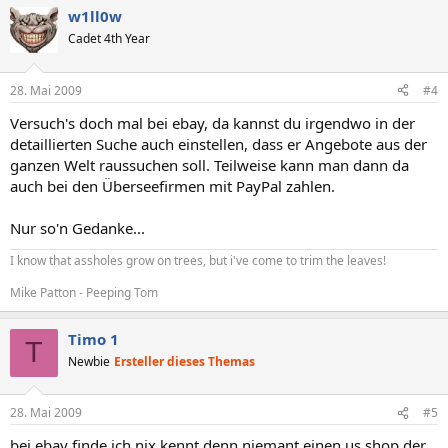
w1ll0w
Cadet 4th Year
28. Mai 2009
#4
Versuch's doch mal bei ebay, da kannst du irgendwo in der
detaillierten Suche auch einstellen, dass er Angebote aus der
ganzen Welt raussuchen soll. Teilweise kann man dann da
auch bei den Überseefirmen mit PayPal zahlen.
Nur so'n Gedanke...
I know that assholes grow on trees, but i've come to trim the leaves!
Mike Patton - Peeping Tom
Timo 1
T
Newbie
Ersteller dieses Themas
28. Mai 2009
#5
bei ebay finde ich nix kennt denn niemant einen us shop der