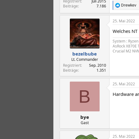
Registriert
Juli 2015
Drewkev
Beiträge
7.186
R
e
a
25. Mai 2022
k
t
Welches NT 
i
o
System : Ryzen
n
AsRock X870E Ta
e
Crucial M2 NV
n
bezelbube
:
Lt. Commander
Registriert
Sep. 2010
Beiträge
1.351
25. Mai 2022
B
Hardware an
bye
Gast
25. Mai 2022