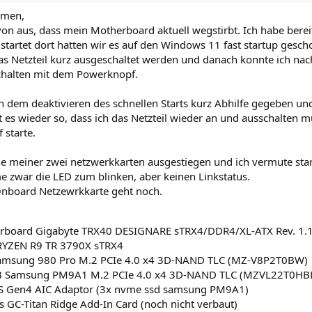
mmen,
on aus, dass mein Motherboard aktuell wegstirbt. Ich habe berei
startet dort hatten wir es auf den Windows 11 fast startup gesc
as Netzteil kurz ausgeschaltet werden und danach konnte ich na
chalten mit dem Powerknopf.
h dem deaktivieren des schnellen Starts kurz Abhilfe gegeben un
st es wieder so, dass ich das Netzteil wieder an und ausschalten 
 starte.
ine meiner zwei netzwerkkarten ausgestiegen und ich vermute sta
 zwar die LED zum blinken, aber keinen Linkstatus.
Onboard Netzewrkkarte geht noch.
rboard Gigabyte TRX40 DESIGNARE sTRX4/DDR4/XL-ATX Rev. 1.
YZEN R9 TR 3790X sTRX4
amsung 980 Pro M.2 PCIe 4.0 x4 3D-NAND TLC (MZ-V8P2T0BW)
B Samsung PM9A1 M.2 PCIe 4.0 x4 3D-NAND TLC (MZVL22T0HB
 Gen4 AIC Adaptor (3x nvme ssd samsung PM9A1)
 GC-Titan Ridge Add-In Card (noch nicht verbaut)