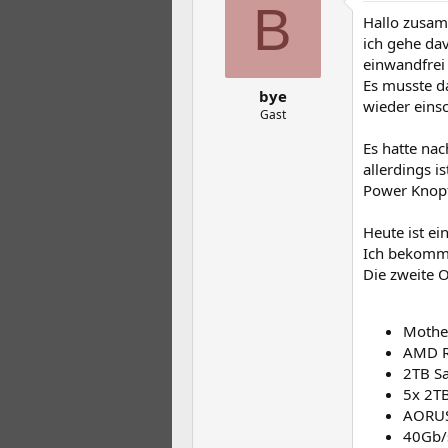
t
t
B
Hallo zusa
e
e
l
l
ich gehe dav
l
l
einwandfrei 
e
t
Es musste d
bye
r
a
wieder eins
m
Gast
Es hatte nac
allerdings i
Power Knopf
Heute ist e
Ich bekomme
Die zweite 
Mothe
AMD R
2TB S
5x 2T
AORUS
40Gb/s