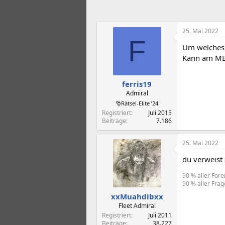
25. Mai 2022
F
Um welches 
Kann am MB 
ferris19
Admiral
🎅Rätsel-Elite ’24
Registriert
Juli 2015
Beiträge
7.186
25. Mai 2022
du verweist
90 % aller For
90 % aller Frag
xxMuahdibxx
Fleet Admiral
Registriert
Juli 2011
Beiträge
38.227