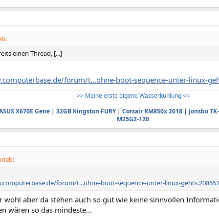
eb:
its einen Thread, [...]
.computerbase.de/forum/t...ohne-boot-sequence-unter-linux-ge
>> Meine erste eigene Wasserkühlung <<
ASUS X670E Gene
|
32GB Kingston FURY
|
Corsair RM850x 2018
|
Jonsbo TK-
M25G2-120
rieb:
.computerbase.de/forum/t...ohne-boot-sequence-unter-linux-gehts.20865
 wohl aber da stehen auch so gut wie keine sinnvollen Informati
n wären so das mindeste…