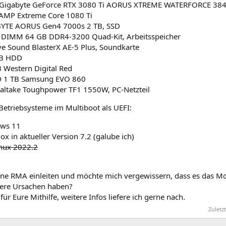
Gigabyte GeForce RTX 3080 Ti AORUS XTREME WATERFORCE 38
 AMP Extreme Core 1080 Ti
YTE AORUS Gen4 7000s 2 TB, SSD
l DIMM 64 GB DDR4-3200 Quad-Kit, Arbeitsspeicher
ve Sound BlasterX AE-5 Plus, Soundkarte
TB HDD
 Western Digital Red
D 1 TB Samsung EVO 860
altake Toughpower TF1 1550W, PC-Netzteil
Betriebsysteme im Multiboot als UEFI:
ws 11
x in aktueller Version 7.2 (galube ich)
inux 2022.2
ine RMA einleiten und möchte mich vergewissern, dass es das Mo
ere Ursachen haben?
für Eure Mithilfe, weitere Infos liefere ich gerne nach.
Zuletz