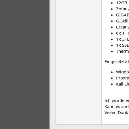
12GB 
Zotac
GIGAB
G.Skil
Creati
6x 1 
1x 3TB
1x SS
Therm
Eingesetzte 
Windo
Proxmo
Kali L
Ich würde e
Kann es and
Vielen Dank 