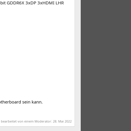
4bit GDDR6X 3xDP 3xHDMI LHR
therboard sein kann.
t bearbeitet von einem Moderator:
28. Mai 2022