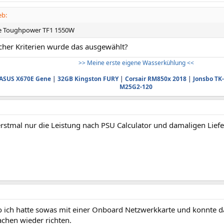
eb:
e Toughpower TF1 1550W
her Kriterien wurde das ausgewählt?
>> Meine erste eigene Wasserkühlung <<
ASUS X670E Gene
|
32GB Kingston FURY
|
Corsair RM850x 2018
|
Jonsbo TK-
M25G2-120
rstmal nur die Leistung nach PSU Calculator und damaligen Liefe
o ich hatte sowas mit einer Onboard Netzwerkkarte und konnte 
chen wieder richten.