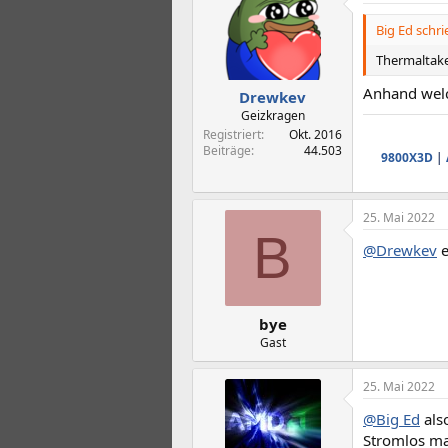
Big Ed schri
Thermaltak
Anhand welc
Drewkev
Geizkragen
Registriert
Okt. 2016
Beiträge
44.503
9800X3D
|
25. Mai 2022
B
@Drewkev
e
bye
Gast
25. Mai 2022
@Big Ed
als
Stromlos ma