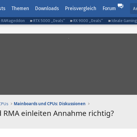
sts
Themen
Downloads
Preisvergleich
Forum
A
RAMageddon
RTX 5000 „Deals“
RX 9000 „Deals“
Ideale Gamin
 CPUs
Mainboards und CPUs: Diskussionen
 RMA einleiten Annahme richtig?