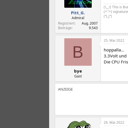
(\__/) This is 
(=’.’=) signatu
Pitt_G.
(“)_(“)
Admiral
Registriert
Aug. 2007
Beiträge
9.543
25. Mai 2022
B
hoppalla...
3.3Volt und
Die CPU Fris
bye
Gast
26. Mai 2022