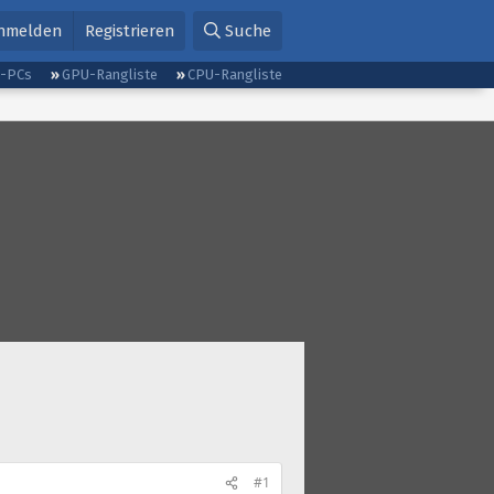
nmelden
Registrieren
Suche
g-PCs
GPU-Rangliste
CPU-Rangliste
#1