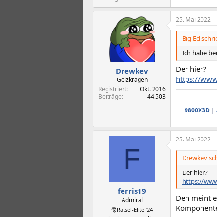
25. Mai 2022
Big Ed schri
Ich habe bere
Der hier?
Drewkev
https://www
Geizkragen
Registriert
Okt. 2016
Beiträge
44.503
9800X3D
|
25. Mai 2022
F
Drewkev sch
Der hier?
https://www
ferris19
Den meint er
Admiral
Komponente
🎅Rätsel-Elite ’24