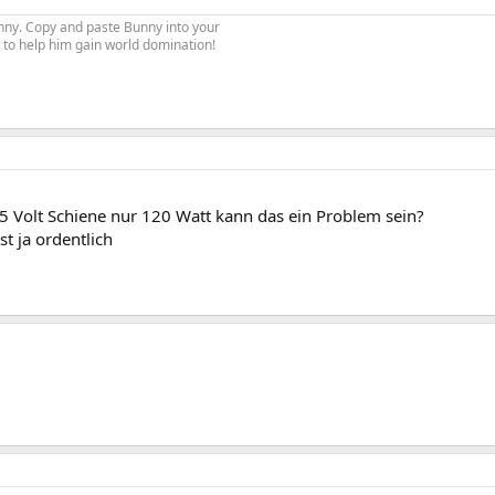
Bunny. Copy and paste Bunny into your
re to help him gain world domination!
 5 Volt Schiene nur 120 Watt kann das ein Problem sein?
st ja ordentlich