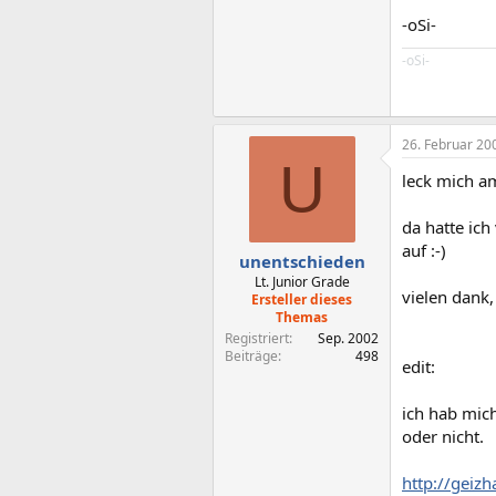
-oSi-
-oSi-
26. Februar 20
U
leck mich am
da hatte ic
auf :-)
unentschieden
Lt. Junior Grade
vielen dank
Ersteller dieses
Themas
Registriert
Sep. 2002
Beiträge
498
edit:
ich hab mic
oder nicht.
http://geiz