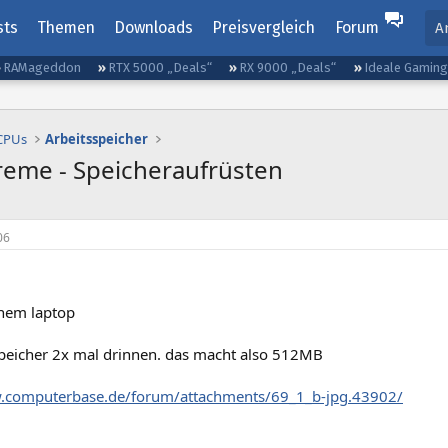
sts
Themen
Downloads
Preisvergleich
Forum
A
RAMageddon
RTX 5000 „Deals“
RX 9000 „Deals“
Ideale Gamin
 CPUs
Arbeitsspeicher
treme - Speicheraufrüsten
06
nem laptop
peicher 2x mal drinnen. das macht also 512MB
w.computerbase.de/forum/attachments/69_1_b-jpg.43902/