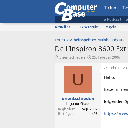
Ticker
Te
Podcast
Aktuelles
Leserartikel
Regeln
Foren
Arbeitsspeicher, Mainboards und
Dell Inspiron 8600 Ex
E
E
unentschieden
25. Februar 2006
r
r
s
s
25. Februar 20
t
t
U
Hallo,
e
e
l
l
l
l
habe in mei
e
t
unentschieden
r
a
folgenden S
m
Lt. Junior Grade
Registriert
Sep. 2002
https://ww
Beiträge
498