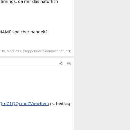
timings, da mir das natürlich
-NAME speicher handelt?
:
10. März 2006
(Doppelpost zusammengeführt)
#6
QQrdZ1QQcmdZViewItem
(s. beitrag