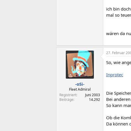
ich bin doch
mal so teuer
wären da nur
27. Februar 20
So, wie ang
Inprotec
-oSi-
Fleet Admiral
Die Speicher
Registriert
Juni 2003
Bei anderen
Beiträge
14.292
So kann man
Ob die Kombi
Da können d