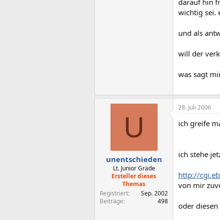
darauf hin f
wichtig sei.
und als ant
will der ve
was sagt mi
28. Juli 2006
U
ich greife 
ich stehe je
unentschieden
Lt. Junior Grade
http://cgi
Ersteller dieses
Themas
von mir zuvo
Registriert
Sep. 2002
Beiträge
498
oder diesen 