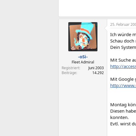
25. Februar 20
Ich würde m
Schau doch 
Dein System 
-oSi-
Mit Suche a
Fleet Admiral
http://acce
Registriert
Juni 2003
Beiträge
14.292
Mit Google g
http://www.
Montag könn
Diesen habe 
konnten.
Evtl. wirst 