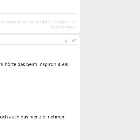
aktusse wickelt, erhält man Globusse" - ich
F
B
-User #6906
#3
hl hörte das beim inspiron 8500
doch auch das hier z.b. nehmen