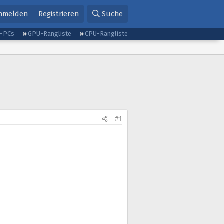
nmelden
Registrieren
Suche
g-PCs
GPU-Rangliste
CPU-Rangliste
#1