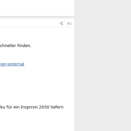
#2
chneller finden.
age=external
u für ein Inspiron 2650 liefern