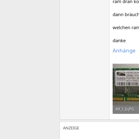
ram dran k
dann bräuch
welchen ram 
danke
Anhänge
69_1_b.JPG
26,4 KB · Auf