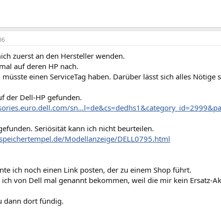
06
ich zuerst an den Hersteller wenden.
mal auf deren HP nach.
müsste einen ServiceTag haben. Darüber lässt sich alles Nötige s
uf der Dell-HP gefunden.
ssories.euro.dell.com/sn...l=de&cs=dedhs1&category_id=2999&p
efunden. Seriösität kann ich nicht beurteilen.
speichertempel.de/Modellanzeige/DELL0795.html
te ich noch einen Link posten, der zu einem Shop führt.
ich von Dell mal genannt bekommen, weil die mir kein Ersatz-Akk
du dann dort fündig.