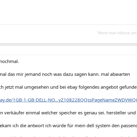
"Wenn man Atlasse um K
 nochmal.
e mal das mir jemand noch was dazu sagen kann. mal abwarten
ch jetzt mal umgesehen und bei ebay folgendes angebot gefunde
.ebay.de/1GB-1-GB-DELL-NO...yZ108228QQssPageNameZWDVW
en verkäufer einmal welcher speicher es genau sei. hersteller und 
bekam ich die antwort ich würde für mein dell system den passen