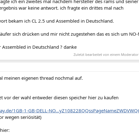
ragte ich ein zweites mal nachdem hersteller des rams und seiner 
 ergebnis war keine antwort. ich fragte ein drittes mal nach
wort bekam ich CL 2.5 und Assembled in Deutschland.
rkäufer sich drücken und mir nicht zugestehen das es sich um NO
r Assembled in Deutschland ? danke
Zuletzt bearbeitet von einem Moderator
mal meinen eigenen thread nochmal auf.
tzt vor der wahl entweder diesen speicher hier zu kaufen
.ebay.de/1GB-1-GB-DELL-NO...yZ108228QQssPageNameZWDVW
r wegen seriösität)
hier: