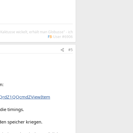
aktusse wickelt, erhält man Globusse" - ich
F
B
-User #6906
#5
n:
QQrdZ1QQcmdZViewItem
die timings.
den speicher kriegen.