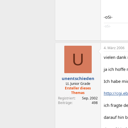
-oSi-
-oSi-
4. März 2006
U
vielen dank
ja ich hoff
unentschieden
Ich habe mi
Lt. Junior Grade
Ersteller dieses
Themas
http://cgi
Registriert
Sep. 2002
Beiträge
498
ich fragte d
darauf hin 