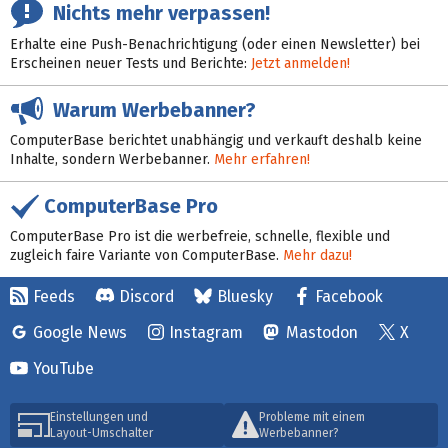
Nichts mehr verpassen!
Erhalte eine Push-Benachrichtigung (oder einen Newsletter) bei
Erscheinen neuer Tests und Berichte:
Jetzt anmelden!
Warum Werbebanner?
ComputerBase berichtet unabhängig und verkauft deshalb keine
Inhalte, sondern Werbebanner.
Mehr erfahren!
ComputerBase Pro
ComputerBase Pro ist die werbefreie, schnelle, flexible und
zugleich faire Variante von ComputerBase.
Mehr dazu!
Feeds
Discord
Bluesky
Facebook
Google News
Instagram
Mastodon
X
YouTube
Einstellungen und
Probleme mit einem
Layout-Umschalter
Werbebanner?