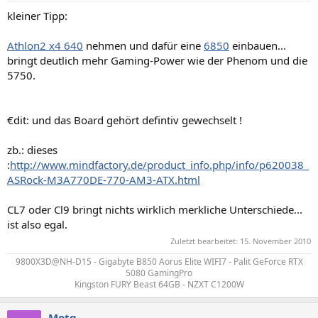
kleiner Tipp:
Athlon2 x4 640
nehmen und dafür eine
6850
einbauen...
bringt deutlich mehr Gaming-Power wie der Phenom und die
5750.
€dit: und das Board gehört defintiv gewechselt !
zb.: dieses
:
http://www.mindfactory.de/product_info.php/info/p620038_
ASRock-M3A770DE-770-AM3-ATX.html
CL7 oder Cl9 bringt nichts wirklich merkliche Unterschiede...
ist also egal.
Zuletzt bearbeitet:
15. November 2010
9800X3D@NH-D15 - Gigabyte B850 Aorus Elite WIFI7 - Palit GeForce RTX
5080 GamingPro
Kingston FURY Beast 64GB - NZXT C1200W​
Motg