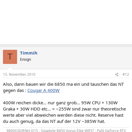
Timmih
T
Ensign
15. November 2010
#12
Also, dann bauen wir die 6850 ma ein und tauschen das NT
gegen das :
Cougar A 400W
400W reichen dicke... nur ganz grob... 95W CPU + 130W
Graka + 30W HDD etc... = ~255W sind zwar nur theoretische
werte aber viel abweichen werden diese nicht. Reserve hast
du auch genug, da das NT auf der 12V ~385W hat.
9800X3D@NH-D15 - Gigabyte B850 Aorus Elite WIFI7 - Palit GeForce RTX