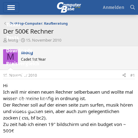
Hauptmenü
Anmelden
Desktop-Computer: Kaufberatung
Ticker
Der 500€ Rechner
Tests
E
E
Motg
15. November 2010
r
r
Downloads
s
s
Motg
M
t
t
Cadet 1st Year
e
e
Preisvergleich
l
l
l
l
15. November 2010
#1
Forum
e
t
r
a
Hi
Aktuelles
m
Ich will mir einen neuen Rechner selberbauen und wollte mal
wissen ob meine konfig in ordnung ist.
Empfohlene Inhalte
Der Rechner soll auf der einen seite zum surfen, musik hören
Neue Beiträge
und videos gucken sein, aber auch zum gelegentlichen
zocken ( css, bf bc2).
Neueste Aktivitäten
Zu zeit hab ich einen 19" bildschirm und ein budget von ~
500€
Leserartikel