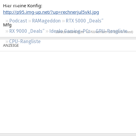
Regeln
Hier meine Konfig:
http://p95.img-up.net/?up=rechnerjul5vkl.jpg
Podcast
RAMageddon
RTX 5000 „Deals“
Mfg
RX 9000 „Deals“
Ideale Gaming-PCs
GPU-Rangliste
Zuletzt bearbeitet:
15. November 2010
(link fixed)
CPU-Rangliste