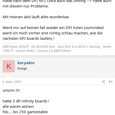
Hatte nach dem DFI NF2 Ultra auch das Infinity --> hatte auch
mit diesem nur Probleme.
Mit meinen abit läuft alles wunderbar.
Werd mir auf keinen fall wieder ein DFI holen (zumindest
werd ich mich vorher erst richtig schlau machen, wie die
nächsten DFI boards laufen) !
AMD Ryzen 3950XT - 64 GB DDR4 Ram - Asus ROG Strix B550-F Gaming - Nvidia
1080 TI - custom WaKü - Cosmos S in B&W Edition
koryakin
K
Ensign
6. März 2005
#9
unsinn !!!!
hatte 3 dfi infinity boards !
alle waren astrein
fsb.... bis 250 gamestable