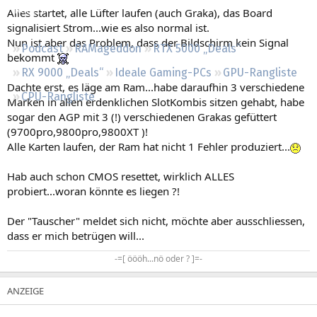
Regeln
Alles startet, alle Lüfter laufen (auch Graka), das Board
signalisiert Strom...wie es also normal ist.
Nun ist aber das Problem, dass der Bildschirm kein Signal
Podcast
RAMageddon
RTX 5000 „Deals“
bekommt
RX 9000 „Deals“
Ideale Gaming-PCs
GPU-Rangliste
Dachte erst, es läge am Ram...habe daraufhin 3 verschiedene
CPU-Rangliste
Marken in allen erdenklichen SlotKombis sitzen gehabt, habe
sogar den AGP mit 3 (!) verschiedenen Grakas gefüttert
(9700pro,9800pro,9800XT )!
Alle Karten laufen, der Ram hat nicht 1 Fehler produziert...
Hab auch schon CMOS resettet, wirklich ALLES
probiert...woran könnte es liegen ?!
Der "Tauscher" meldet sich nicht, möchte aber ausschliessen,
dass er mich betrügen will...
-=[ öööh...nö oder ? ]=-​