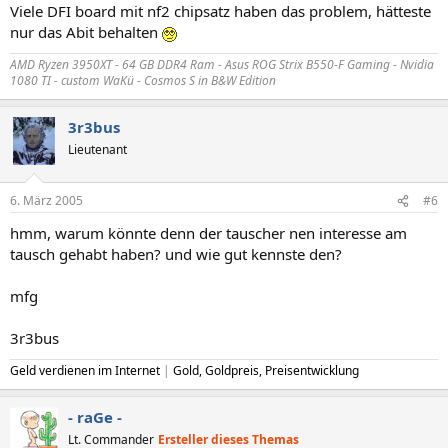
Viele DFI board mit nf2 chipsatz haben das problem, hätteste
nur das Abit behalten
AMD Ryzen 3950XT - 64 GB DDR4 Ram - Asus ROG Strix B550-F Gaming - Nvidia
1080 TI - custom WaKü - Cosmos S in B&W Edition
3r3bus
Lieutenant
6. März 2005
#6
hmm, warum könnte denn der tauscher nen interesse am
tausch gehabt haben? und wie gut kennste den?
mfg
3r3bus
Geld verdienen im Internet
|
Gold, Goldpreis, Preisentwicklung
- raGe -
Lt. Commander
Ersteller dieses Themas