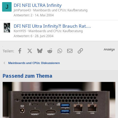
DFI NFII ULTRA Infinity
J
JimPanse43
Mainboards und CPUs: Kaufberatung
Antworten
2
14. Mai 2004
DFI NFII Ultra Infinity?! Brauch Rat....
KornY05
Mainboards und CPUs: Kaufberatung
Antworten
6
28. Juni 2004
Facebook
X (Twitter)
Bluesky
Reddit
WhatsApp
E-Mail
Link
Teilen:
Mainboards und CPUs: Diskussionen
Passend zum Thema