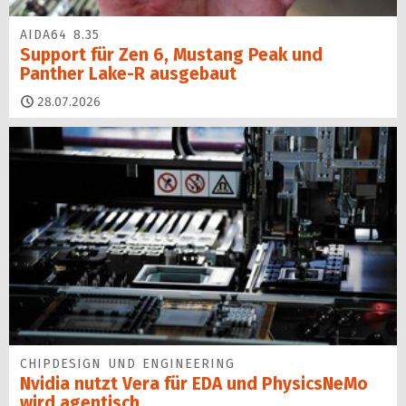
AIDA64 8.35
Support für Zen 6, Mustang Peak und
Panther Lake-R ausgebaut
28.07.2026
CHIPDESIGN UND ENGINEERING
Nvidia nutzt Vera für EDA und PhysicsNeMo
wird agentisch