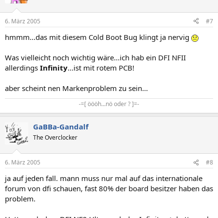
6. März 2005
#7
hmmm...das mit diesem Cold Boot Bug klingt ja nervig
Was vielleicht noch wichtig wäre...ich hab ein DFI NFII
allerdings
Infinity
...ist mit rotem PCB!
aber scheint nen Markenproblem zu sein...
-=[ öööh...nö oder ? ]=-​
GaBBa-Gandalf
The Overclocker
6. März 2005
#8
ja auf jeden fall. mann muss nur mal auf das internationale
forum von dfi schauen, fast 80% der board besitzer haben das
problem.