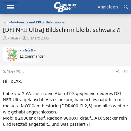
Hauptmenü
Anmelden
Mainboards und CPUs: Diskussionen
Ticker
[DFI NFII Ultra] Bildschirm bleibt schwarz ?!
Tests
E
E
- raGe -
5. März 2005
r
r
Downloads
s
s
- raGe -
t
t
Lt. Commander
e
e
Preisvergleich
l
l
l
l
5. März 2005
#1
Forum
e
t
r
a
Hi FoLXx,
Aktuelles
m
habe vor 2 Wochen mein Abit nf7-S gegen ein neueres DFI
Empfohlene Inhalte
NFII Ultra getauscht. Als es ankam, habe ich es natürlich mit
Neue Beiträge
meinem MDT-Ram bestückt (DDR400 CL2,5) und alles weitere
wie gehabt angeschlossen.
Neueste Aktivitäten
Mobile 2600er drauf, Radeon 9800XT drauf...ATX Stecker rein
und Netzteil angestellt...und was passiert ?!
Leserartikel