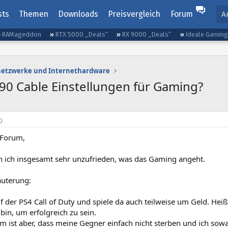
sts
Themen
Downloads
Preisvergleich
Forum
A
RAMageddon
RTX 5000 „Deals“
RX 9000 „Deals“
Ideale Gamin
etzwerke und Internethardware
490 Cable Einstellungen für Gaming?
0
 Forum,
n ich insgesamt sehr unzufrieden, was das Gaming angeht.
äuterung:
uf der PS4 Call of Duty und spiele da auch teilweise um Geld. Heißt
in, um erfolgreich zu sein.
 ist aber, dass meine Gegner einfach nicht sterben und ich sowas