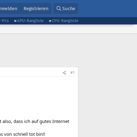
nmelden
Registrieren
Suche
g-PCs
GPU-Rangliste
CPU-Rangliste
#1
 also, dass ich auf gutes Internet
 von schnell tot bin!!