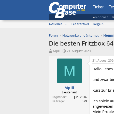
Ticker
Te
Podcast
Aktuelles
Leserartikel
Regeln
Foren
Netzwerke und Internet
Heimn
Die besten Fritzbox 6
E
E
Mpiii
21. August 2020
r
r
s
s
21. August 202
t
t
M
Hallo liebes
e
e
l
l
l
l
und zwar bi
e
t
Mpiii
r
a
Kurz zur Erl
m
Lieutenant
Registriert
Juni 2016
Ich spiele a
Beiträge
579
angewiesen b
Mein Problem