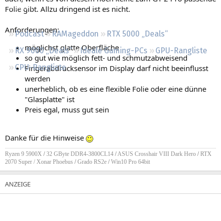
Regeln
Folie gibt. Allzu dringend ist es nicht.
Anforderungen:
Podcast
RAMageddon
RTX 5000 „Deals“
möglichst glatte Oberfläche
RX 9000 „Deals“
Ideale Gaming-PCs
GPU-Rangliste
so gut wie möglich fett- und schmutzabweisend
CPU-Rangliste
Fingerabdrucksensor im Display darf nicht beeinflusst
werden
unerheblich, ob es eine flexible Folie oder eine dünne
"Glasplatte" ist
Preis egal, muss gut sein
Danke für die Hinweise
Ryzen 9 5900X
/
32 GByte DDR4-3800CL14
/
ASUS Crosshair VIII Dark Hero
/
RTX
2070 Super / Xonar Phoebus
/
Grado RS2e
/
Win10 Pro 64bit