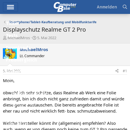
Hauptmenü
Anmelden
Smartphone/Tablet-Kaufberatung und Mobilfunktarife
Ticker
Displayschutz Realme GT 2 Pro
Tests
E
E
MichaelMros
5. Mai 2022
r
r
Downloads
s
s
MichaelMros
t
t
Lt. Commander
e
e
Preisvergleich
l
l
l
l
5. Mai 2022
#1
Forum
e
t
r
a
Moin,
Aktuelles
m
obwohl ich sehr schätze, dass Realme ab Werk eine Folie
Empfohlene Inhalte
anbringt, bin ich doch nicht ganz zufrieden damit und würde
Neue Beiträge
diese gerne austauschen. Die bereits angebrachte Folie ist
eher rau und nicht wirklich fett- bzw. schmutzabweisend.
Neueste Aktivitäten
Welche Hersteller könnt ihr (allgemein) empfehlen? Also
Leserartikel
auch, wenn es von diesem noch keine zum GT 2 Pro passende