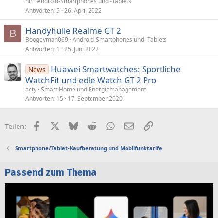
nlr
Android-Smartphones und -Tablets
Antworten
5
26. April 2022
Handyhülle Realme GT 2
B
Boogeyman069
Android-Smartphones und -Tablets
Antworten
1
25. Juni 2022
Huawei Smartwatches: Sportliche
News
WatchFit und edle Watch GT 2 Pro
acty
Smart Home und Energiemanagement
Antworten
15
17. September 2020
Facebook
X (Twitter)
Bluesky
Reddit
WhatsApp
E-Mail
Link
Teilen:
Smartphone/Tablet-Kaufberatung und Mobilfunktarife
Passend zum Thema